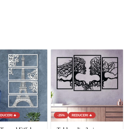
DUCERI 🔥
-25%
REDUCERI 🔥