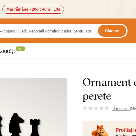
Mai rămâne -
20o
:
46m
:
18s
Căutare
Nou
Noutăți
Ornament e
perete
(
0 recenzii
)
Mo
Profitați
Am topit pr