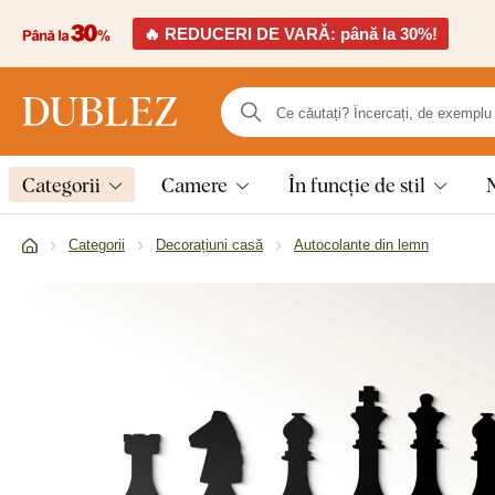
🔥 REDUCERI DE VARĂ: până la 30%!
Categorii
Camere
În funcție de stil
Categorii
Decorațiuni casă
Autocolante din lemn