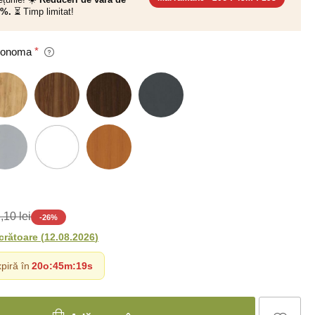
0%.
⏳ Timp limitat!
 Sonoma
,10 lei
-
26
%
ucrătoare
(
12.08.2026
)
piră în
20o
:
45m
:
18s