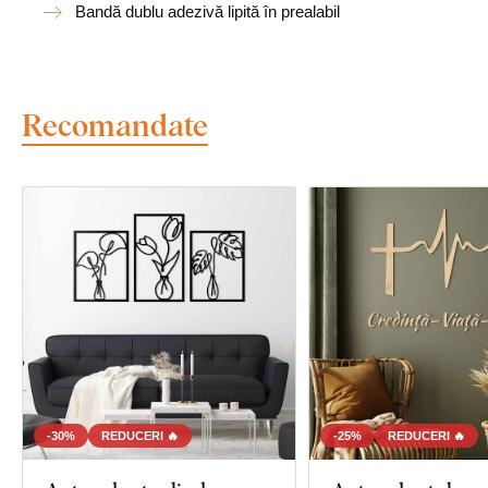
Bandă dublu adezivă lipită în prealabil
Recomandate
-30%
REDUCERI 🔥
-25%
REDUCERI 🔥