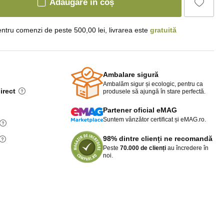
Adăugare în coș
ntru comenzi de peste 500,00 lei, livrarea este
gratuită
Ambalare sigură
Ambalăm sigur și ecologic, pentru ca
irect
produsele să ajungă în stare perfectă.
Partener oficial eMAG
Suntem vânzător certificat și eMAG.ro.
98% dintre clienți ne recomandă
Peste
70.000 de clienți
au încredere în
noi.