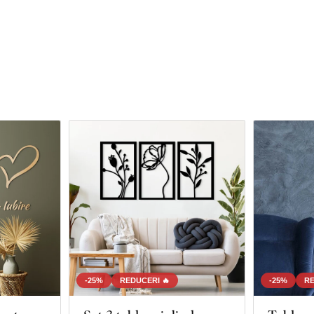
-25%
REDUCERI 🔥
-25%
RE