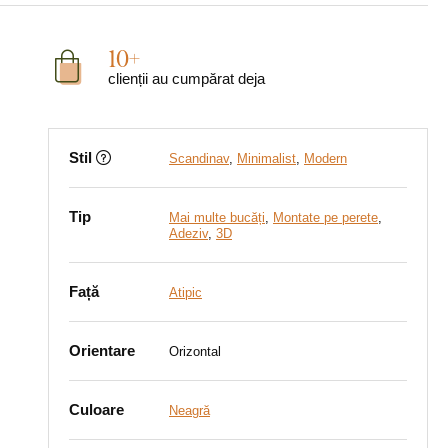
10+
clienții au cumpărat deja
Stil
Scandinav
,
Minimalist
,
Modern
Tip
Mai multe bucăți
,
Montate pe perete
,
Adeziv
,
3D
Față
Atipic
Orientare
Orizontal
Culoare
Neagră