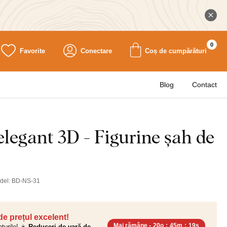
0
Favorite
Conectare
Coș de cumpărături
Blog
Contact
legant 3D - Figurine șah de
del:
BD-NS-31
 de prețul excelent!
Mai rămâne -
20o
:
45m
:
18s
ețurile! ☀️
Reduceri de vară de