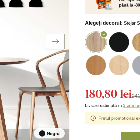
până la -3
Alegeți decorul:
Stejar
180,80 lei
241
Livrare estimată în
3 zile l
Prețul promoțional ex
Negru