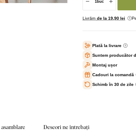
Livrăm
de la 19
,90 lei
Pe
Plată la livrare
Suntem producător d
Montaj ușor
Cadouri la comandă
Schimb în 30 de zile
e asamblare
Deseori ne întrebați