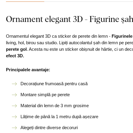
Ornament elegant 3D - Figurine șah
Ornamentul elegant 3D ca sticker de perete din lemn -
Figurinele
living, hol, birou sau studio. Lipiți autocolantul șah din lemn pe p
perete gol
. Acesta nu este un sticker obișnuit de hârtie, ci un d
efect 3D.
Principalele avantaje:
Decorațiune frumoasă pentru casă
Montare simplă pe perete
Material din lemn de 3 mm grosime
Lățime de până la 1 metru după așezare
Alegeți dintre diverse decoruri