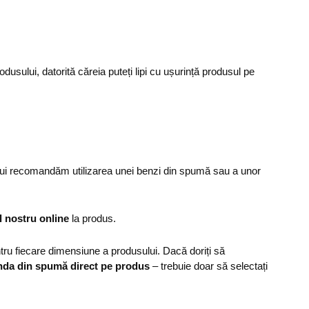
dusului, datorită căreia puteți lipi cu ușurință produsul pe
ului recomandăm utilizarea unei benzi din spumă sau a unor
l nostru online
la produs.
u fiecare dimensiune a produsului. Dacă doriți să
nda din spumă direct pe produs
– trebuie doar să selectați