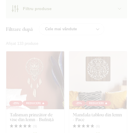
Filtru produse
Filtrare după
Afișat 133 produse
-25%
REDUCERI 🔥
-25%
REDUCERI 🔥
Talisman prinzător de
Mandala tablou din lemn
vise din lemn - Bufniță
- Pace
(
9
)
(
6
)