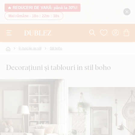
🔥 REDUCERI DE VARĂ: până la 30%!
Mai rămâne -
18o
:
22m
:
38s
În funcție de stil
Stil boho
Decorațiuni și tablouri în stil boho