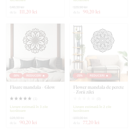
148,30 lei
128,90 lei
111
,20 lei
90
,20 lei
de la
de la
-30%
REDUCERI 🔥
-25%
REDUCERI 🔥
Floare mandala - Glow
Flower mandala de perete
- Zorii zilei
(
1
)
(
0
)
Livrare estimată în 3 zile
Livrare estimată în 2 zile
lucrătoare
lucrătoare
128,90 lei
103,00 lei
90
,20 lei
77
,20 lei
de la
de la