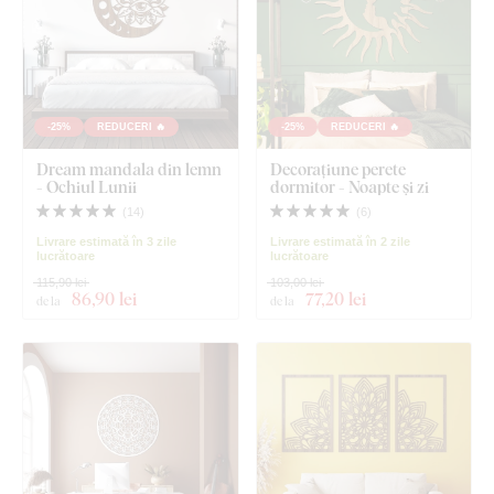
-25%
REDUCERI 🔥
-25%
REDUCERI 🔥
Dream mandala din lemn
Decorațiune perete
- Ochiul Lunii
dormitor - Noapte și zi
(
14
)
(
6
)
Livrare estimată în 3 zile
Livrare estimată în 2 zile
lucrătoare
lucrătoare
115,90 lei
103,00 lei
86
,90 lei
77
,20 lei
de la
de la