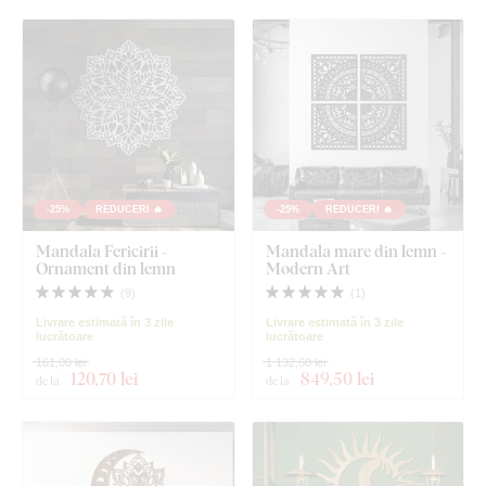
-25%
REDUCERI 🔥
-25%
REDUCERI 🔥
Mandala Fericirii -
Mandala mare din lemn -
Ornament din lemn
Modern Art
(
9
)
(
1
)
Livrare estimată în 3 zile
Livrare estimată în 3 zile
lucrătoare
lucrătoare
161,00 lei
1 132,60 lei
120
,70 lei
849
,50 lei
de la
de la