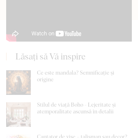
Lăsați să Vă inspire
Ce este mandala? Semnificație și
origine
Stilul de viață Boho - Lejeritate și
atemporalitate ascunsă în detalii
Captator de vise – talisman sau decor?