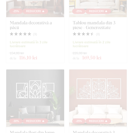
-25%
REDUCERI 🔥
-25%
REDUCERI 🔥
Mandala decorativă a
Tablou mandala din 3
păcii
piese - Generozitate
(
9
)
(
8
)
Livrare estimată în 3 zile
Livrare estimată în 2 zile
lucrătoare
lucrătoare
154,80 lei
226,00 lei
116
,10 lei
169
,50 lei
de la
de la
-30%
REDUCERI 🔥
-25%
REDUCERI 🔥
Mandala flori din lemn
Mandala decorativă 3