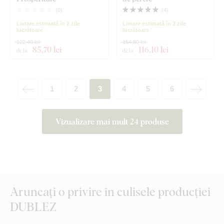
(
0
)
(
4
)
Livrare estimată în 2 zile
Livrare estimată în 2 zile
lucrătoare
lucrătoare
122,40 lei
154,80 lei
85
,70 lei
116
,10 lei
de la
de la
1
2
3
4
5
6
Vizualizare mai mult 24 produse
Aruncați o privire în culisele producției
DUBLEZ