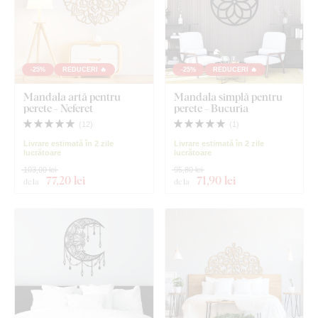
-25%
REDUCERI 🔥
-25%
REDUCERI 🔥
Mandala artă pentru
Mandala simplă pentru
perete - Neferet
perete - Bucuria
(
12
)
(
1
)
Livrare estimată în 2 zile
Livrare estimată în 2 zile
lucrătoare
lucrătoare
103,00 lei
95,80 lei
77
,20 lei
71
,90 lei
de la
de la