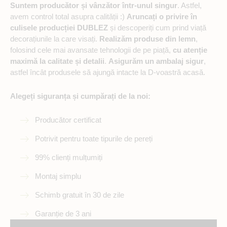
Suntem producător și vânzător într-unul singur
. Astfel,
avem control total asupra calității :)
Aruncați o privire în
culisele producției DUBLEZ
și descoperiți cum prind viață
decorațiunile la care visați.
Realizăm produse din lemn
,
folosind cele mai avansate tehnologii de pe piață,
cu atenție
maximă la calitate și detalii
.
Asigurăm un ambalaj sigur
,
astfel încât produsele să ajungă intacte la D-voastră acasă.
Alegeți siguranța și cumpărați de la noi:
Producător certificat
Potrivit pentru toate tipurile de pereți
99% clienți mulțumiți
Montaj simplu
Schimb gratuit în 30 de zile
Garanție de 3 ani