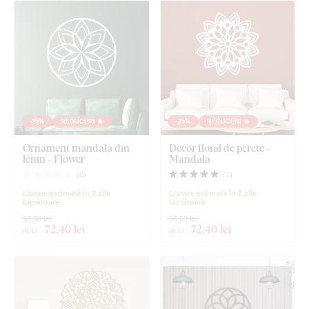
-25%
REDUCERI 🔥
-25%
REDUCERI 🔥
Ornament mandala din
Decor floral de perete -
lemn - Flower
Mandala
(
0
)
(
1
)
Livrare estimată în 2 zile
Livrare estimată în 2 zile
lucrătoare
lucrătoare
96,50 lei
96,50 lei
72
,40 lei
72
,40 lei
de la
de la