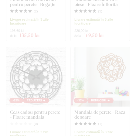
pentru perete - Bogăție
piese - Floare Înflorită
(
2
)
(
3
)
Livrare estimată în 3 zile
Livrare estimată în 3 zile
lucrătoare
lucrătoare
193,60 lei
226,00 lei
135
,50 lei
169
,50 lei
de la
de la
-25%
REDUCERI 🔥
-30%
REDUCERI 🔥
Ceas cadou pentru perete
Mandala de perete - Raza
- Floare mandala
de soare
(
0
)
(
1
)
Livrare estimată în 3 zile
Livrare estimată în 3 zile
lucrătoare
lucrătoare