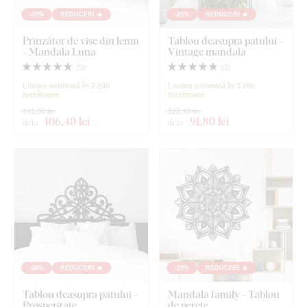
-25%
REDUCERI 🔥
-25%
REDUCERI 🔥
Prinzător de vise din lemn
Tablou deasupra patului -
- Mandala Luna
Vintage mandala
(
9
)
(
1
)
Livrare estimată în 2 zile
Livrare estimată în 3 zile
lucrătoare
lucrătoare
141,80 lei
122,40 lei
106
,40 lei
91
,80 lei
de la
de la
-30%
REDUCERI 🔥
-25%
REDUCERI 🔥
Tablou deasupra patului -
Mandala family - Tablou
Prosperitate
de perete