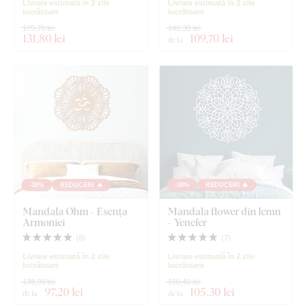
Livrare estimată în 2 zile
Livrare estimată în 2 zile
lucrătoare
lucrătoare
175,70 lei
146,30 lei
131
,80 lei
109
,70 lei
de la
-30%
REDUCERI 🔥
-30%
REDUCERI 🔥
Mandala Ohm - Esența
Mandala flower din lemn
Armoniei
- Yenefer
(
6
)
(
7
)
Livrare estimată în 2 zile
Livrare estimată în 2 zile
lucrătoare
lucrătoare
138,90 lei
150,40 lei
97
,20 lei
105
,30 lei
de la
de la