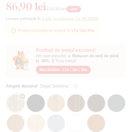
86,90 lei
115,90 lei
-
26
%
Livrare estimată în
3 zile lucrătoare
(
11.08.2026
)
Prețul promoțional expiră în
17o
:
1m
:
36s
Profitați de prețul excelent!
Am topit prețurile! ☀️
Reduceri de vară de până
la -30%.
⏳ Timp limitat!
Mai rămâne -
17o
:
1m
:
36s
Alegeți decorul:
Stejar Sonoma