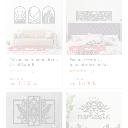
Placa respectă
standardul european de emisii E1
– este
sigură,
potrivită pentru interior
(inclusiv camera copiilor).
Ce este inclus în pachet?
-25%
REDUCERI 🔥
-25%
REDUCERI 🔥
Dream mandala din lemn - Ochiul Lunii
Tablou modular modern -
Panou decorativ -
Ciclul Naturii
Jumătate de mandală
(
0
)
(
4
)
193,60 lei
219,80 lei
145
,20 lei
164
,80 lei
de la
de la