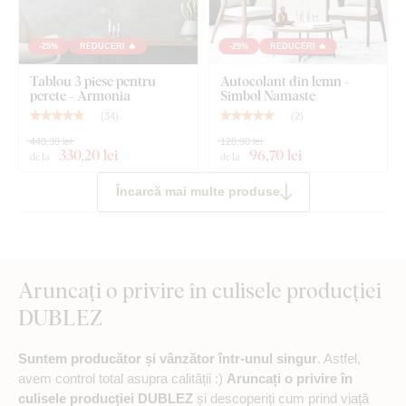
-25%
REDUCERI 🔥
-25%
REDUCERI 🔥
Tablou 3 piese pentru
Autocolant din lemn -
perete - Armonia
Simbol Namaste
(
34
)
(
2
)
440,30 lei
128,90 lei
330
,20 lei
96
,70 lei
de la
de la
Încarcă mai multe produse
Aruncați o privire în culisele producției
DUBLEZ
Suntem producător și vânzător într-unul singur
. Astfel,
avem control total asupra calității :)
Aruncați o privire în
culisele producției DUBLEZ
și descoperiți cum prind viață