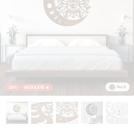
Nucă
-25%
REDUCERI 🔥
+ 2