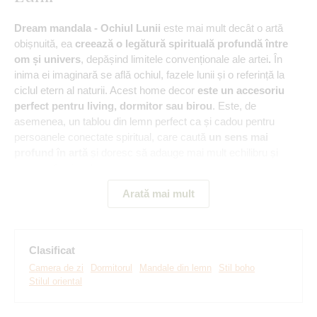
Dream mandala - Ochiul Lunii
este mai mult decât o artă
obișnuită, ea
creează o legătură spirituală profundă între
om și univers
, depășind limitele convenționale ale artei
.
În
inima ei imaginară se află ochiul, fazele lunii și o referință la
ciclul etern al naturii. Acest home decor
este un accesoriu
perfect pentru living, dormitor sau birou
. Este, de
asemenea, un tablou din lemn perfect ca și cadou pentru
persoanele conectate spiritual, care caută
un sens mai
profund în artă
și doresc să adauge mai mult echilibru și
armonie în viața lor.
Arată mai mult
Semnificație: Tabloul evocă un sentiment de calm și echilibru,
bazându-se pe tradițiile oculte în care ochiul reprezintă
fereastra către suflet, iar luna este un simbol al meditației, în
timp ce imaginea în sine simbolizează legătura spirituală dintre
Clasificat
cer și pământ.
Camera de zi
Dormitorul
Mandale din lemn
Stil boho
Stilul oriental
Principalele avantaje ale produsului: