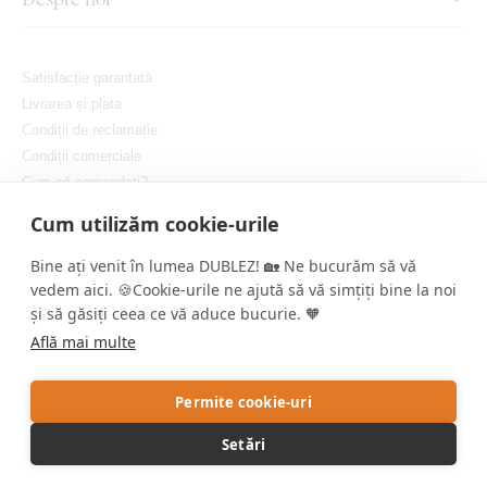
Satisfacție garantată
Livrarea și plata
Condiții de reclamație
Condiții comerciale
Cum să comandați?
Protejarea confidențialității dvs.
Cum utilizăm cookie-urile
Setați cookie-urile
Bine ați venit în lumea DUBLEZ! 🏡 Ne bucurăm să vă
vedem aici. 🍪Cookie-urile ne ajută să vă simțiți bine la noi
și să găsiți ceea ce vă aduce bucurie. 🧡
Află mai multe
Copyright © DUBLEZ 2026 | Toate drepturile rezervate
Permite cookie-uri
Crearea magazinelor online performante de către
RIESENIA
Setări
Acest site este protejat de reCAPTCHA, iar Google aplică
Politica de
confidențialitate
și
Termenii și condițiile
.