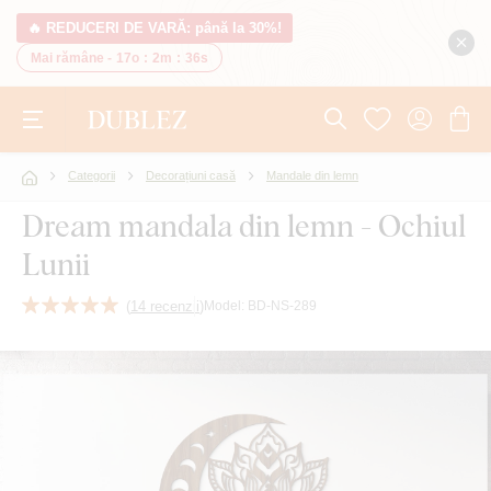
🔥 REDUCERI DE VARĂ: până la 30%!
Mai rămâne -
17o
:
2m
:
35s
Categorii
Decorațiuni casă
Mandale din lemn
Dream mandala din lemn - Ochiul
Lunii
(
14 recenzii
)
Model:
BD-NS-289