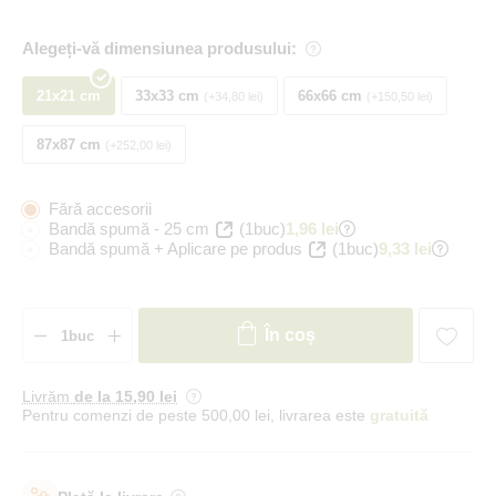
Alegeți-vă dimensiunea produsului:
21x21 cm
33x33 cm
66x66 cm
+34,80 lei
+150,50 lei
87x87 cm
+252,00 lei
Fără accesorii
Bandă spumă - 25 cm
(1buc)
1,96 lei
Bandă spumă + Aplicare pe produs
(1buc)
9,33 lei
În coș
Livrăm
de la 15
,90 lei
Pentru comenzi de peste 500,00 lei, livrarea este
gratuită