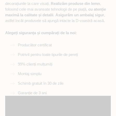
decorațiunile la care visați.
Realizăm produse din lemn
,
folosind cele mai avansate tehnologii de pe piață,
cu atenție
maximă la calitate și detalii
.
Asigurăm un ambalaj sigur
,
astfel încât produsele să ajungă intacte la D-voastră acasă.
Alegeți siguranța și cumpărați de la noi:
Producător certificat
Potrivit pentru toate tipurile de pereți
99% clienți mulțumiți
Montaj simplu
Schimb gratuit în 30 de zile
Garanție de 3 ani