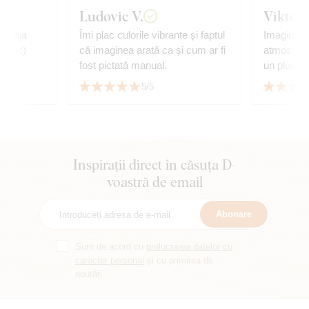
Ludovic V.
Viktóri
, deja
Îmi plac culorile vibrante și faptul
Imaginea s
mesc :)
că imaginea arată ca și cum ar fi
atmosfera
fost pictată manual.
un plus de
foarte mul
5/5
serviciu.
Inspirații direct în căsuța D-
voastră de email
Abonare
Sunt de acord cu
prelucrarea datelor cu
caracter personal
și cu primirea de
noutăți.