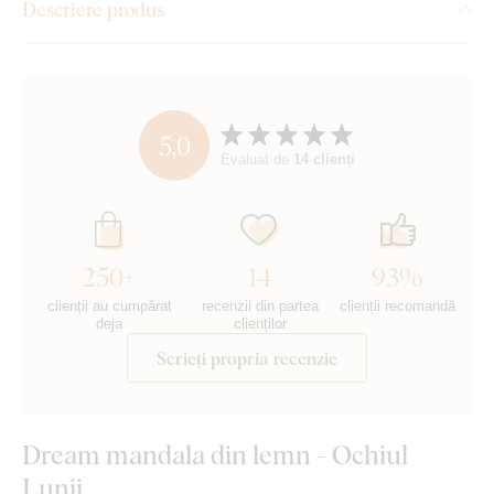
Descriere produs
5,0
Evaluat de
14 clienți
250+
14
93%
clienții au cumpărat
recenzii din partea
clienții recomandă
deja
clienților
Scrieți propria recenzie
Dream mandala din lemn - Ochiul
Lunii