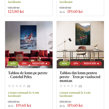
lucrătoare
lucrătoare
165,00 lei
159,50 lei
123
,80 lei
119
,60 lei
de la
NOU
-25%
REDUCERI 🔥
NOU
-25%
REDUCERI 🔥
Tablou de lemn pe perete
Tablou din lemn pentru
- Castelul Peleș
perete - Tren pe viaductul
montan
(
0
)
(
0
)
Livrare estimată în 4 zile
Livrare estimată în 4 zile
lucrătoare
lucrătoare
159,50 lei
159,50 lei
119
,60 lei
119
,60 lei
de la
de la