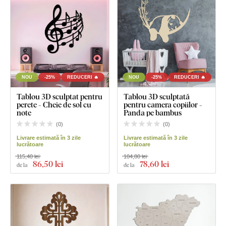
NOU
-25%
REDUCERI 🔥
NOU
-25%
REDUCERI 🔥
Tablou 3D sculptat pentru
Tablou 3D sculptată
perete - Cheie de sol cu
pentru camera copiilor -
note
Panda pe bambus
(
0
)
(
0
)
Livrare estimată în 3 zile
Livrare estimată în 3 zile
lucrătoare
lucrătoare
115,40 lei
104,80 lei
86
,50 lei
78
,60 lei
de la
de la