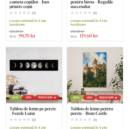
camera copiilor - Isus
pentru birou - Regulile
printre copii
succesului
(
0
)
(
0
)
Livrare estimată în 4 zile
Livrare estimată în 4 zile
lucrătoare
lucrătoare
120,90 lei
159,50 lei
90
,70 lei
119
,60 lei
de la
de la
NOU
-25%
REDUCERI 🔥
NOU
-25%
REDUCERI 🔥
Tablou de lemn pe perete
Tablou de lemn pentru
- Fazele Lunii
perete - Bran Castle
(
0
)
(
0
)
Livrare estimată în 4 zile
Livrare estimată în 4 zile