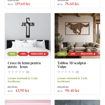
159,50 lei
104,80 lei
119
,60 lei
78
,60 lei
de la
de la
NOU
-30%
REDUCERI 🔥
NOU
-25%
REDUCERI 🔥
Cruce de lemn pentru
Tablou 3D sculptat -
perete - Jesus
Vulpe
(
0
)
(
0
)
Livrare estimată în 3 zile
Livrare estimată în 3 zile
lucrătoare
lucrătoare
62,70 lei
131,20 lei
43
,90 lei
98
,40 lei
de la
de la