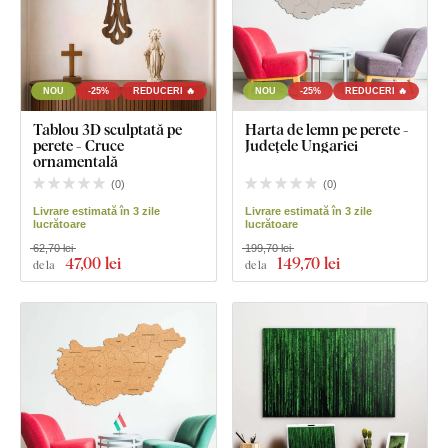
NOU
-25%
REDUCERI 🔥
NOU
-25%
REDUCERI 🔥
Tablou 3D sculptată pe
Harta de lemn pe perete -
perete - Cruce
Județele Ungariei
ornamentală
(
0
)
(
0
)
Livrare estimată în 3 zile
Livrare estimată în 3 zile
lucrătoare
lucrătoare
62,70 lei
199,70 lei
47
,00 lei
149
,70 lei
de la
de la