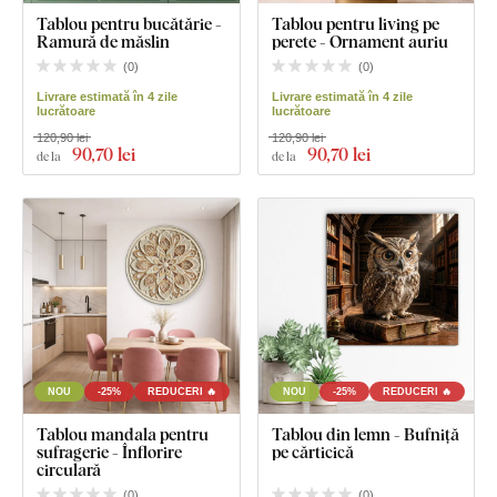
Tablou pentru bucătărie -
Tablou pentru living pe
Ramură de măslin
perete - Ornament auriu
(
0
)
(
0
)
Livrare estimată în 4 zile
Livrare estimată în 4 zile
lucrătoare
lucrătoare
120,90 lei
120,90 lei
90
,70 lei
90
,70 lei
de la
de la
NOU
-25%
REDUCERI 🔥
NOU
-25%
REDUCERI 🔥
Tablou mandala pentru
Tablou din lemn - Bufniță
sufragerie - Înflorire
pe cărticică
circulară
(
0
)
(
0
)