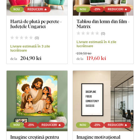
NOU
REDUCERI 🔥
NOU
-25%
REDUCERI 🔥
Hartă de plută pe perete -
Tablou din lemn din film -
Județele Ungariei
Matrix
(
0
)
(
0
)
Livrare estimată în 4 zile
lucrătoare
Livrare estimată în 3 zile
lucrătoare
159,50 lei
204
,90 lei
119
,60 lei
de la
de la
NOU
-25%
REDUCERI 🔥
NOU
-25%
REDUCERI 🔥
Imagine creștină pentru
Imagine motivațional