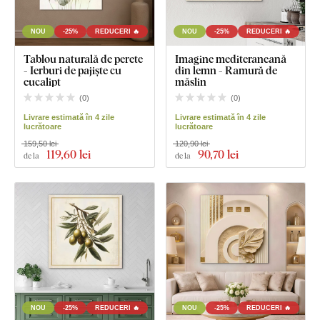
NOU
-25%
REDUCERI 🔥
NOU
-25%
REDUCERI 🔥
Tablou naturală de perete
Imagine mediteraneană
- Ierburi de pajiște cu
din lemn - Ramură de
eucalipt
măslin
(
0
)
(
0
)
Livrare estimată în 4 zile
Livrare estimată în 4 zile
lucrătoare
lucrătoare
159,50 lei
120,90 lei
119
,60 lei
90
,70 lei
de la
de la
NOU
-25%
REDUCERI 🔥
NOU
-25%
REDUCERI 🔥