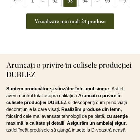
1
92
93
94
99
...
...
Vizualizare mai mult 24 produse
Aruncați o privire în culisele producției
DUBLEZ
Suntem producător și vânzător într-unul singur
. Astfel,
avem control total asupra calității :)
Aruncați o privire în
culisele producției DUBLEZ
și descoperiți cum prind viață
decorațiunile la care visați.
Realizăm produse din lemn
,
folosind cele mai avansate tehnologii de pe piață,
cu atenție
maximă la calitate și detalii
.
Asigurăm un ambalaj sigur
,
astfel încât produsele să ajungă intacte la D-voastră acasă.