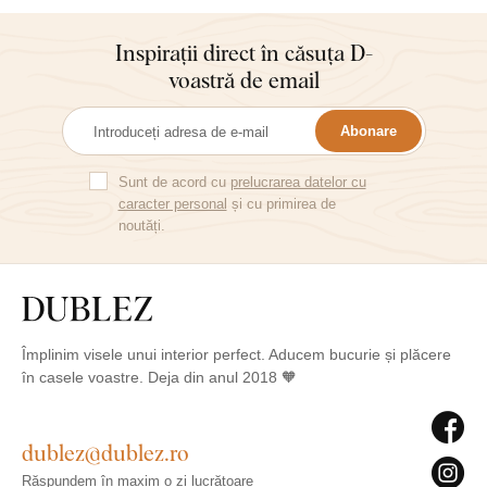
Inspirații direct în căsuța D-
voastră de email
Abonare
Sunt de acord cu
prelucrarea datelor cu
caracter personal
și cu primirea de
noutăți.
Împlinim visele unui interior perfect. Aducem bucurie și plăcere
în casele voastre. Deja din anul 2018 🧡
dublez@dublez.ro
Răspundem în maxim o zi lucrătoare