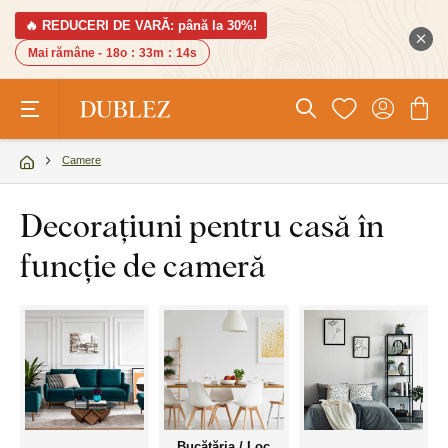
🔥 REDUCERI DE VARĂ: până la 30%!
Mai rămâne -
18o
:
33m
:
12s
Camere
Decorațiuni pentru casă în
funcție de cameră
Bucătăria / Loc