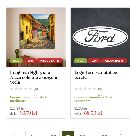
NOU
-25%
REDUCERI 🔥
NOU
-25%
REDUCERI 🔥
Imaginea Sighișoara -
Logo Ford sculptat pe
Aleea colorată a orașului
perete
vechi
(
0
)
(
0
)
Livrare estimată în 4 zile
Livrare estimată în 3 zile
lucrătoare
lucrătoare
120,90 lei
91,30 lei
90
,70 lei
68
,50 lei
de la
de la