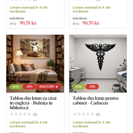
Livrare estimată în 4 zile
Livrare estimată în 4 zile
lucrătoare
lucrătoare
120,90 lei
120,90 lei
90
,70 lei
90
,70 lei
de la
de la
NOU
-25%
REDUCERI 🔥
NOU
-25%
Tablou din lemn cu citat
Tablou din lemn pentru
în engleză - Bufnița în
cabinet - Caduceu
bibliotecă
(
0
)
(
0
)
Livrare estimată în 4 zile
Livrare estimată în 3 zile
lucrătoare
lucrătoare