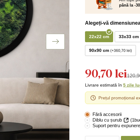
până la -3
Alegeți-vă dimensiunea
22x22 cm
33x33 cm
90x90 cm
+360,70 lei
90,70 lei
120,90
Livrare estimată în
5 zile l
Prețul promoțional ex
Fără accesorii
Diblu cu șurub
(1bu
Suport pentru expunere