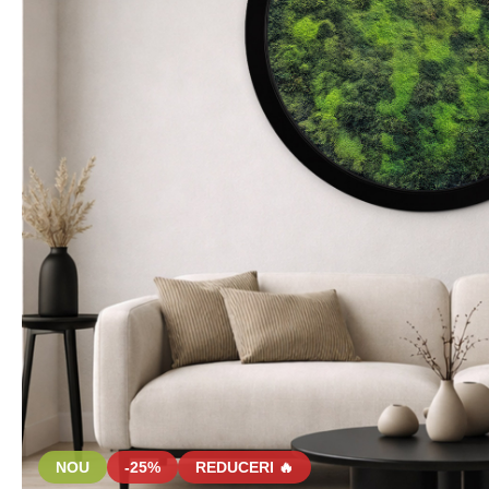
NOU
-25%
REDUCERI 🔥