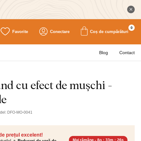
0
Favorite
Conectare
Coș de cumpărături
Blog
Contact
nd cu efect de mușchi -
de
del:
DFO-MO-0041
 de prețul excelent!
Mai rămâne -
8o
:
33m
:
25s
ețurile! ☀️
Reduceri de vară de