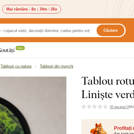
Mai rămâne -
8o
:
34m
:
25s
Căutare
Nou
Noutăți
Tablouri cu natura
Tablouri din mușchi
Tablou rotu
Liniște ver
(
0 recenzii
)
Mo
Profitați
Am topit pr