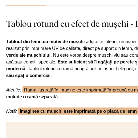
Tablou rotund cu efect de mușchi - 
Tabloul din lemn cu motiv de mușchi
aduce în interior un aspec
realizat prin imprimare UV de calitate, direct pe suport din lemn, d
verde ale mușchiului
. Nu este vorba despre mușchi viu sau conse
apă sau condiții speciale.
Este suficient să îl agățați pe perete ș
modernă
. Tabloul rotund cu ramă neagră are un aspect elegant, 
sau spațiu comercial
.
Atenție:
Rama ilustrată în imagine este imprimată împreună cu mot
include o ramă separată.
Notă
:
Imaginea cu mușchi este imprimată pe o placă de lemn d