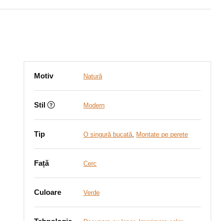
Motiv
Natură
Stil
Modern
Tip
O singură bucată
,
Montate pe perete
Față
Cerc
Culoare
Verde