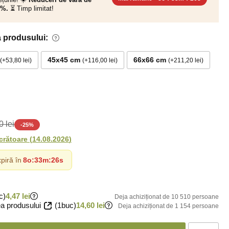
0%.
⏳ Timp limitat!
 produsului:
45x45 cm
66x66 cm
+53,80 lei
+116,00 lei
+211,20 lei
 lei
-
25
%
ucrătoare
(
14.08.2026
)
piră în
8o
:
33m
:
25s
c)
4,47 lei
Deja achiziționat de 10 510 persoane
a produsului
(1buc)
14,60 lei
Deja achiziționat de 1 154 persoane