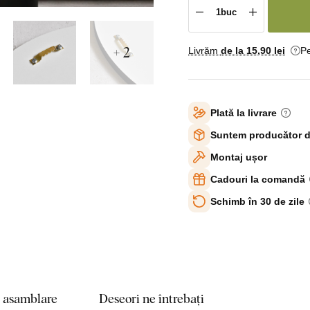
+ 2
Livrăm
de la 15
,90 lei
Pe
Plată la livrare
Suntem producător d
Montaj ușor
Cadouri la comandă
Schimb în 30 de zile
e asamblare
Deseori ne întrebați