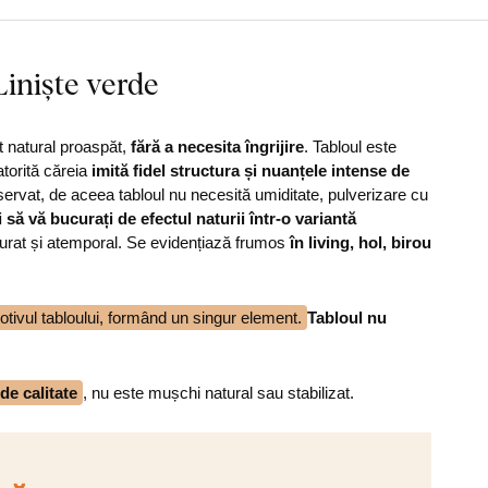
Liniște verde
t natural proaspăt,
fără a necesita îngrijire
. Tabloul este
atorită căreia
imită fidel structura și nuanțele intense de
rvat, de aceea tabloul nu necesită umiditate, pulverizare cu
i să vă bucurați de efectul naturii într-o variantă
curat și atemporal. Se evidențiază frumos
în living, hol, birou
ivul tabloului, formând un singur element.
Tabloul nu
e calitate
, nu este mușchi natural sau stabilizat.