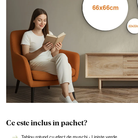
Ce este inclus în pachet?
Tablou rotund cu efect de mușchi - Liniște verde