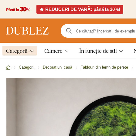
🔥 REDUCERI DE VARĂ: până la 30%!
Categorii
Camere
În funcție de stil
Categorii
Decorațiuni casă
Tablouri din lemn de perete