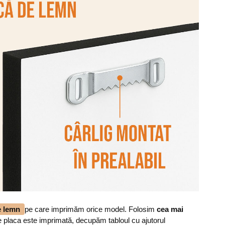
de lemn
pe care imprimăm orice model. Folosim
cea mai
 placa este imprimată, decupăm tabloul cu ajutorul