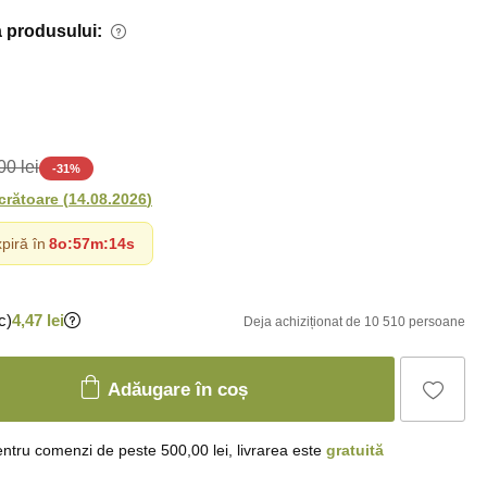
 produsului:
00 lei
-
31
%
ucrătoare
(
14.08.2026
)
piră în
8o
:
57m
:
13s
c)
4,47 lei
Deja achiziționat de 10 510 persoane
Adăugare în coș
ntru comenzi de peste 500,00 lei, livrarea este
gratuită