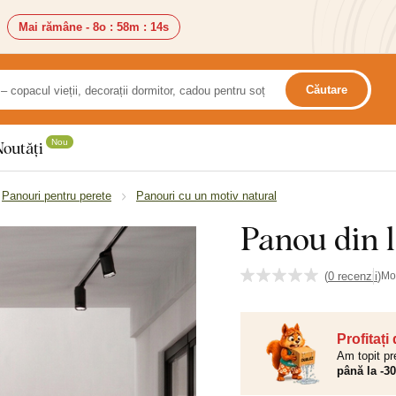
Mai rămâne -
8o
:
58m
:
12s
Căutare
Nou
Noutăți
Panouri pentru perete
Panouri cu un motiv natural
Panou din l
(
0 recenzii
)
Mo
Profitați
Am topit pr
până la -3