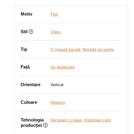
Motiv
Flori
Stil
Clasic
Tip
O singură bucată
,
Montate pe perete
Față
Un dreptunghi
Orientare
Vertical
Culoare
Albastru
Tehnologia
Decupare cu laser
,
Imprimare color
producției