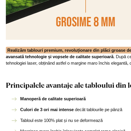
Realizăm tablouri premium, revoluționare din plăci groase 
avansată tehnologie și vopsele de calitate superioară
. După ce
tehnologiei laser, obținând astfel o margine maro închis elegantă, 
Principalele avantaje ale tabloului di
Manoperă de calitate superioară
Culori de 3 ori mai intense
decât tablourile pe pânză
Tabloul este 100% plat și nu se deformează