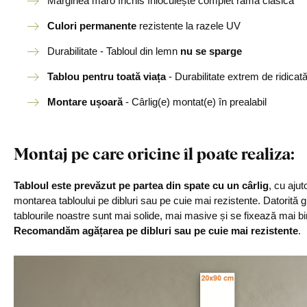
Marginea maro închis înlocuiește complet rama clasică
Culori permanente
rezistente la razele UV
Durabilitate - Tabloul din lemn
nu se sparge
Tablou pentru toată viața
- Durabilitate extrem de ridicat
Montare ușoară
- Cârlig(e) montat(e) în prealabil
Montaj pe care oricine îl poate realiza
:
Tabloul este prevăzut pe partea din spate cu un cârlig
, cu aju
montarea tabloului pe dibluri sau pe cuie mai rezistente. Datorită g
tablourile noastre sunt mai solide, mai masive și se fixează mai bi
Recomandăm agățarea pe dibluri sau pe cuie mai rezistente
.