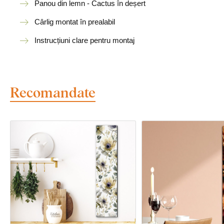
Panou din lemn - Cactus în deșert
Cârlig montat în prealabil
Instrucțiuni clare pentru montaj
Recomandate