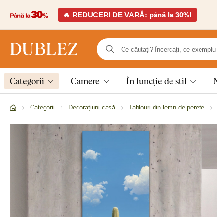
🔥 REDUCERI DE VARĂ: până la 30%!
Categorii
Camere
În funcție de stil
Categorii
Decorațiuni casă
Tablouri din lemn de perete