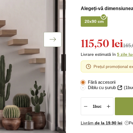
Alegeți-vă dimensiunea
20x90 cm
115,50 lei
165,
Livrare estimată în
5 zile l
Prețul promoțional ex
Fără accesorii
Diblu cu șurub
(1bu
Livrăm
de la 19
,90 lei
Pe