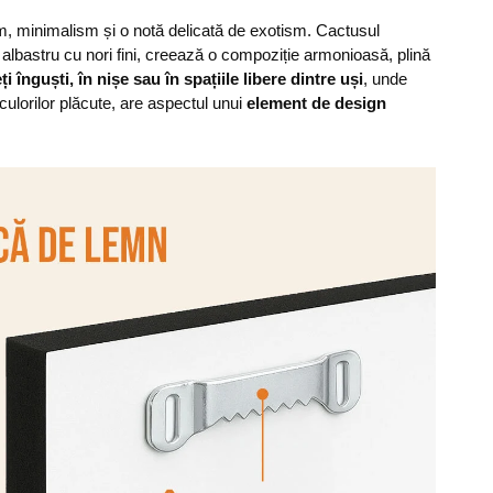
m, minimalism și o notă delicată de exotism. Cactusul
 albastru cu nori fini, creează o compoziție armonioasă, plină
guști, în nișe sau în spațiile libere dintre uși
, unde
 culorilor plăcute, are aspectul unui
element de design