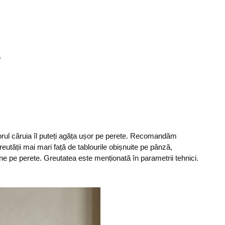
ă
torul căruia îl puteți agăța ușor pe perete. Recomandăm
reutății mai mari față de tablourile obișnuite pe pânză,
ne pe perete. Greutatea este menționată în parametrii tehnici.