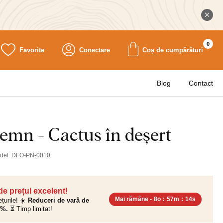
0
Favorite
Conectare
Coș de cumpărături
Blog
Contact
emn - Cactus în deșert
del:
DFO-PN-0010
 de prețul excelent!
Mai rămâne -
8o
:
57m
:
13s
ețurile! ☀️
Reduceri de vară de
0%.
⏳ Timp limitat!