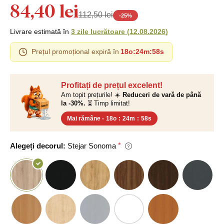
84,40 lei
112,50 lei
-
25
%
Livrare estimată în
3 zile lucrătoare
(
12.08.2026
)
Prețul promoțional expiră în
18o
:
24m
:
58s
Profitați de prețul excelent!
Am topit prețurile! ☀️
Reduceri de vară de până
la -30%.
⏳ Timp limitat!
Mai rămâne -
18o
:
24m
:
58s
Alegeți decorul:
Stejar Sonoma