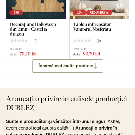
-25%
-25%
REDUCERI 🔥
Decorațiune Halloween
Tablou înfricoșător -
din lemn - Castel și
Vampirul Nosferatu
dragon
(
0
)
(
0
)
93,70 lei
120,90 lei
70
,20 lei
90
,70 lei
de la
de la
Încarcă mai multe produse
Aruncați o privire în culisele producției
DUBLEZ
Suntem producător și vânzător într-unul singur
. Astfel,
avem control total asupra calității :)
Aruncați o privire în
culisele producției DUBLEZ
și descoperiți cum prind viață