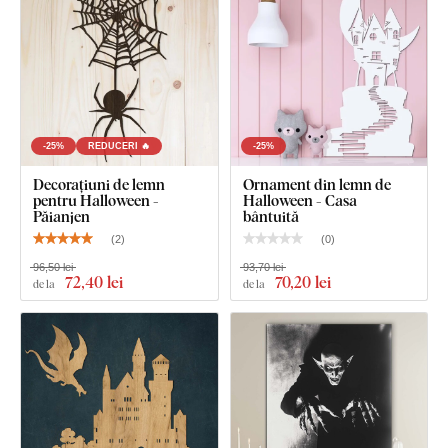
-25%
REDUCERI 🔥
-25%
Decorațiuni de lemn
Ornament din lemn de
pentru Halloween -
Halloween - Casa
Păianjen
bântuită
(
2
)
(
0
)
96,50 lei
93,70 lei
72
,40 lei
70
,20 lei
de la
de la