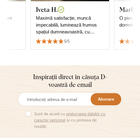
Iveta H.
Markét
ce cum
Maximă satisfacție, muncă
O piesă f
impecabilă, luminează frumos
dormitor.
spațiul dumneavoastră, cu
siguranță recomand.
5/5
Inspirații direct în căsuța D-
voastră de email
Abonare
Sunt de acord cu
prelucrarea datelor cu
caracter personal
și cu primirea de
noutăți.