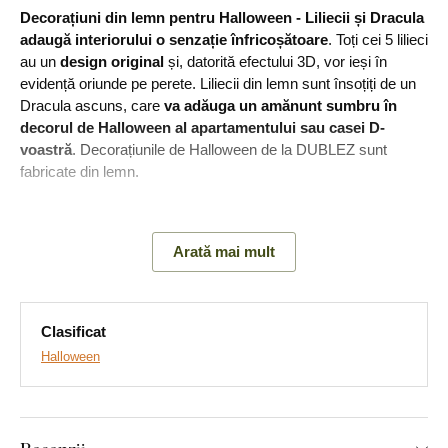
Decorațiuni din lemn pentru Halloween - Liliecii și Dracula
adaugă interiorului o senzație înfricoșătoare
. Toți cei 5 lilieci
au un
design original
și, datorită efectului 3D, vor ieși în
evidență oriunde pe perete. Liliecii din lemn sunt însoțiți de un
Dracula ascuns, care
va adăuga un amănunt sumbru în
decorul de Halloween al apartamentului sau casei D-
voastră
. Decorațiunile de Halloween de la DUBLEZ sunt
fabricate din lemn.
Principalele avantaje ale produsului:
Arată mai mult
Decorațiune originală pentru casă
Design unic de decorare
Clasificat
Halloween
Multe decoruri din care puteți alege
Producție ecologică din lemn