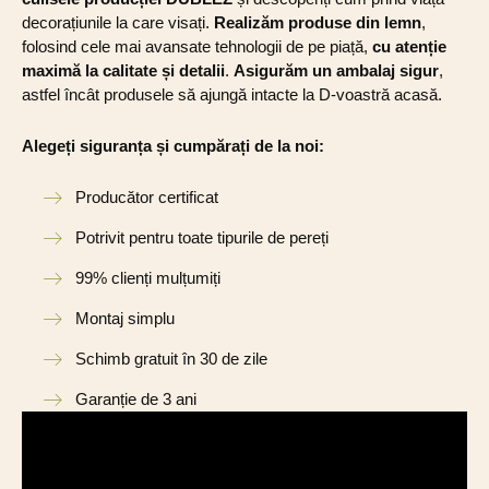
decorațiunile la care visați.
Realizăm produse din lemn
,
folosind cele mai avansate tehnologii de pe piață,
cu atenție
maximă la calitate și detalii
.
Asigurăm un ambalaj sigur
,
astfel încât produsele să ajungă intacte la D-voastră acasă.
Alegeți siguranța și cumpărați de la noi:
Producător certificat
Potrivit pentru toate tipurile de pereți
99% clienți mulțumiți
Montaj simplu
Schimb gratuit în 30 de zile
Garanție de 3 ani