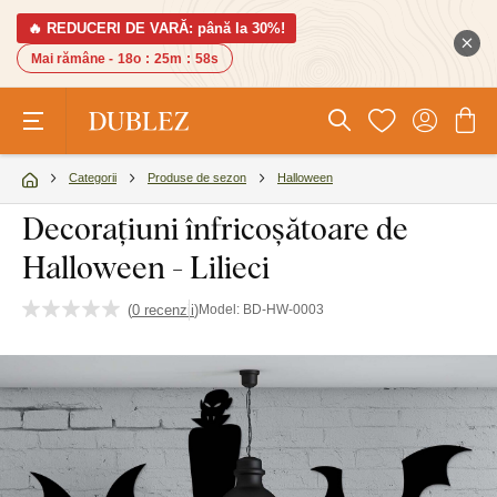
🔥 REDUCERI DE VARĂ: până la 30%!
Mai rămâne -
18o
:
25m
:
57s
Categorii
Produse de sezon
Halloween
Decorațiuni înfricoșătoare de
Halloween - Lilieci
(
0 recenzii
)
Model:
BD-HW-0003