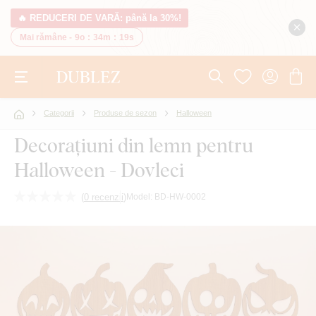
🔥 REDUCERI DE VARĂ: până la 30%!
Mai rămâne -
9o
:
34m
:
18s
Categorii
Produse de sezon
Halloween
Decorațiuni din lemn pentru
Halloween - Dovleci
(
0 recenzii
)
Model:
BD-HW-0002