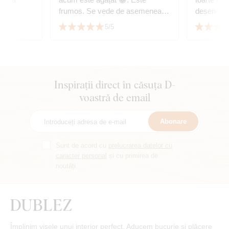
frumos. Se vede de asemenea și
desenele l
copacul vieții cumpărat de la
5/5
dumneavoastră. Vă mulțumesc
Inspirații direct în căsuța D-
voastră de email
Abonare
Sunt de acord cu
prelucrarea datelor cu
caracter personal
și cu primirea de
noutăți.
Împlinim visele unui interior perfect. Aducem bucurie și plăcere