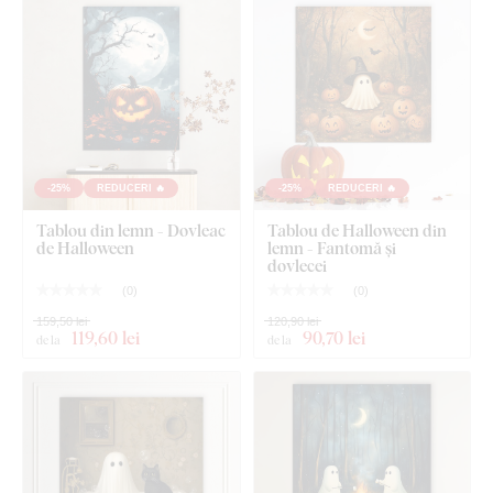
-25%
REDUCERI 🔥
-25%
REDUCERI 🔥
Tablou din lemn - Dovleac
Tablou de Halloween din
de Halloween
lemn - Fantomă și
dovlecei
(
0
)
(
0
)
159,50 lei
120,90 lei
119
,60 lei
90
,70 lei
de la
de la