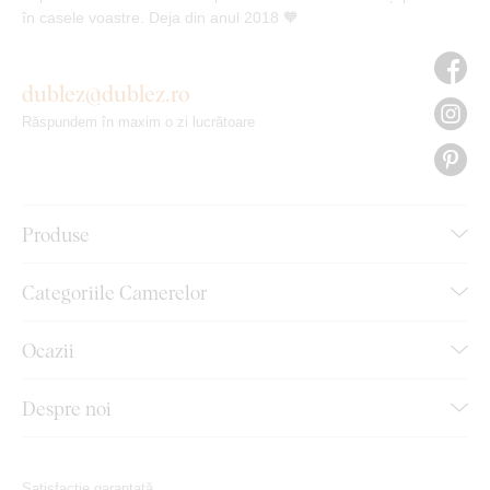
în casele voastre. Deja din anul 2018 🧡
dublez@dublez.ro
Răspundem în maxim o zi lucrătoare
Produse
Categoriile Camerelor
Ocazii
Despre noi
Satisfacție garantată