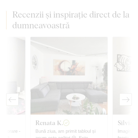
Recenzii și inspirație direct de la
dumneavoastră
Renata K.
Silvia
 decorare -
Bună ziua, am primit tabloul și
Imaginile 
oar să
acum este agățat 😀. Este
foarte mult