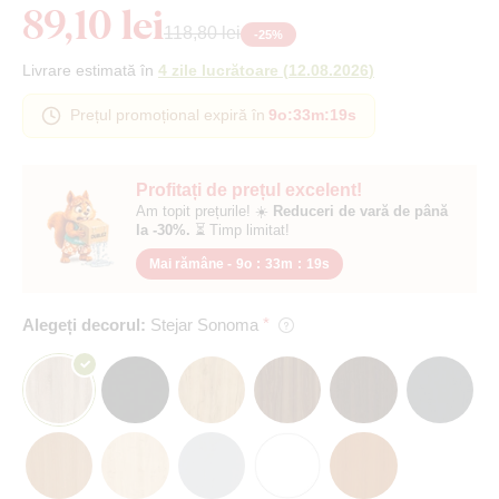
89,10 lei
118,80 lei
-
25
%
Livrare estimată în
4 zile lucrătoare
(
12.08.2026
)
Prețul promoțional expiră în
9o
:
33m
:
18s
Profitați de prețul excelent!
Am topit prețurile! ☀️
Reduceri de vară de până
la -30%.
⏳ Timp limitat!
Mai rămâne -
9o
:
33m
:
18s
Alegeți decorul:
Stejar Sonoma