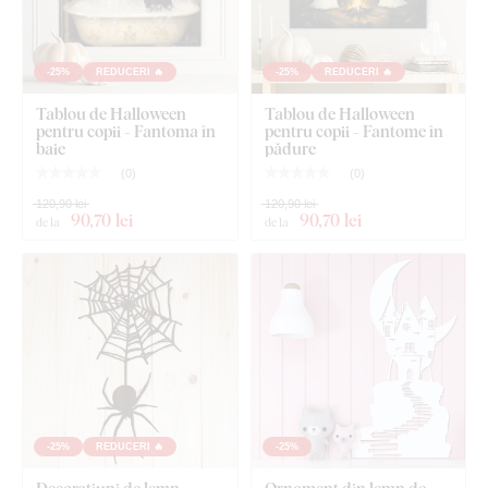
-25%
REDUCERI 🔥
-25%
REDUCERI 🔥
Tablou de Halloween
Tablou de Halloween
pentru copii - Fantoma în
pentru copii - Fantome în
baie
pădure
(
0
)
(
0
)
120,90 lei
120,90 lei
90
,70 lei
90
,70 lei
de la
de la
-25%
REDUCERI 🔥
-25%
Decorațiuni de lemn
Ornament din lemn de