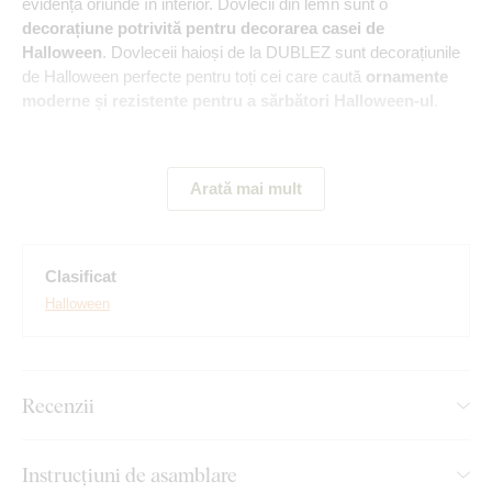
evidență oriunde în interior. Dovlecii din lemn sunt o
decorațiune potrivită pentru decorarea casei de
Halloween
. Dovleceii haioși de la DUBLEZ sunt decorațiunile
de Halloween perfecte pentru toți cei care caută
ornamente
moderne și rezistente pentru a sărbători Halloween-ul
.
Principalele avantaje ale produsului:
Arată mai mult
Decorațiune originală pentru casă
Design unic de decorare
Clasificat
Halloween
Multe decoruri din care puteți alege
Producție ecologică din lemn
Recenzii
Montajul îl poate face oricine:
Instrucțiuni de asamblare
Vă recomandăm să agățați produsul pe perete cu câteva cuie