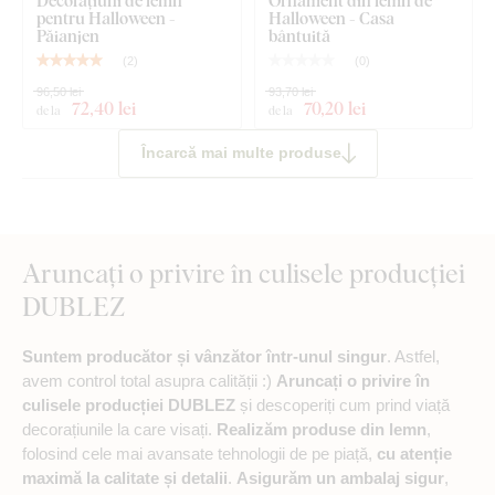
pentru Halloween -
Halloween - Casa
Păianjen
bântuită
(
2
)
(
0
)
96,50 lei
93,70 lei
72
,40 lei
70
,20 lei
de la
de la
Încarcă mai multe produse
Aruncați o privire în culisele producției
DUBLEZ
Suntem producător și vânzător într-unul singur
. Astfel,
avem control total asupra calității :)
Aruncați o privire în
culisele producției DUBLEZ
și descoperiți cum prind viață
decorațiunile la care visați.
Realizăm produse din lemn
,
folosind cele mai avansate tehnologii de pe piață,
cu atenție
maximă la calitate și detalii
.
Asigurăm un ambalaj sigur
,