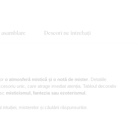
e asamblare
Deseori ne întrebați
ior
o atmosferă mistică și o notă de mister
. Detaliile
cesoriu unic, care atrage imediat atenția. Tabloul decorativ
esc
misticismul, fantezia sau ezoterismul
.
intuiției, misterelor și căutării răspunsurilor.