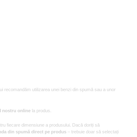
ului recomandăm utilizarea unei benzi din spumă sau a unor
l nostru online
la produs.
u fiecare dimensiune a produsului. Dacă doriți să
nda din spumă direct pe produs
– trebuie doar să selectați