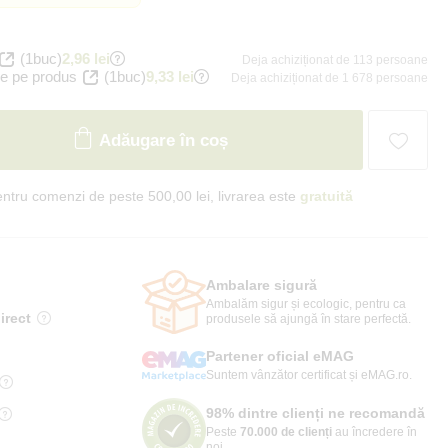
(1buc)
2,96 lei
Deja achiziționat de 113 persoane
e pe produs
(1buc)
9,33 lei
Deja achiziționat de 1 678 persoane
Adăugare în coș
ntru comenzi de peste 500,00 lei, livrarea este
gratuită
Ambalare sigură
Ambalăm sigur și ecologic, pentru ca
irect
produsele să ajungă în stare perfectă.
Partener oficial eMAG
Suntem vânzător certificat și eMAG.ro.
98% dintre clienți ne recomandă
Peste
70.000 de clienți
au încredere în
noi.