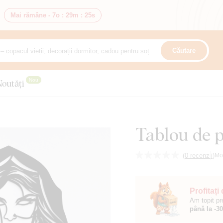
Mai rămâne -
7o
:
29m
:
24s
Căutare
Nou
Noutăți
Tablou de p
(
0 recenzii
)
Mo
Profitați
Am topit pr
până la -3