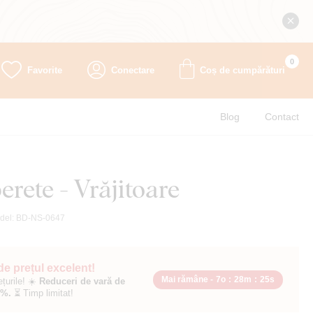
0
Favorite
Conectare
Coș de cumpărături
Blog
Contact
erete - Vrăjitoare
del:
BD-NS-0647
 de prețul excelent!
Mai rămâne -
7o
:
28m
:
24s
ețurile! ☀️
Reduceri de vară de
0%.
⏳ Timp limitat!