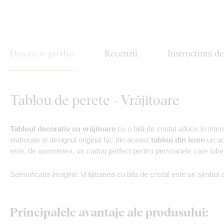
Descriere produs
Recenzii
Instrucțiuni d
Tablou de perete - Vrăjitoare
Tabloul decorativ cu vrăjitoare
cu o bilă de cristal aduce în inter
elaborate și designul original fac din aceast
tablou din lemn
un ac
este, de asemenea, un cadou perfect pentru persoanele care iub
Semnificația imaginii:
Vrăjitoarea cu bila de cristal este un simbol al 
Principalele avantaje ale produsului: