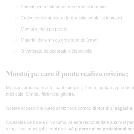
Potrivit pentru interioare moderne și tematice
Cadou excelent pentru fanii misticismului și fanteziei
Montaj simplu pe perete
Material din lemn cu grosimea de 3 mm
O varietate de decorațiuni disponibile
Montaj pe care îl poate realiza oricine:
Montajul produsului este foarte simplu :) Pentru agățarea produs
mici cuie. Simplu, fără nicio găurire.
Aceste accesorii le puteți achiziționa comod
direct din magazinu
Cantitatea de bandă din spumă vă este recomandată automat pentr
simplificați montajul și mai mult,
vă putem aplica profesional ba