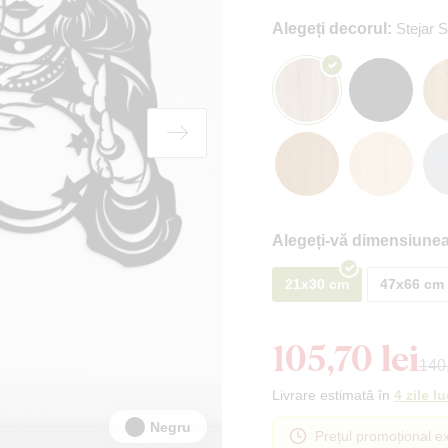
Alegeți decorul:
Stejar
Alegeți-vă dimensiunea
21x30 cm
47x66 cm
105,70 lei
140,
Livrare estimată în
4 zile l
Negru
Prețul promoțional ex