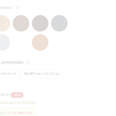
 Sonoma
 produsului:
62x87 cm
+86,90 lei
+197,90 lei
90 lei
-
25
%
ucrătoare
(
12.08.2026
)
piră în
7o
:
28m
:
24s