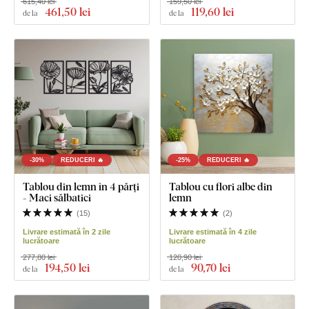
615,40 lei
159,50 lei
461
,50 lei
119
,60 lei
de la
de la
-30%
REDUCERI 🔥
-25%
REDUCERI 🔥
Tablou din lemn în 4 părți
Tablou cu flori albe din
- Maci sălbatici
lemn
(
15
)
(
2
)
Livrare estimată în 2 zile
Livrare estimată în 4 zile
lucrătoare
lucrătoare
277,80 lei
120,90 lei
194
,50 lei
90
,70 lei
de la
de la