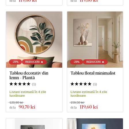
119
,60 lei
119
,60 lei
de la
de la
-25%
REDUCERI 🔥
-25%
REDUCERI 🔥
Tablou decorativ din
Tablou floral minimalist
lemn - Plantă
(
1
)
(
1
)
Livrare estimată în 4 zile
Livrare estimată în 4 zile
lucrătoare
lucrătoare
120,90 lei
159,50 lei
90
,70 lei
119
,60 lei
de la
de la