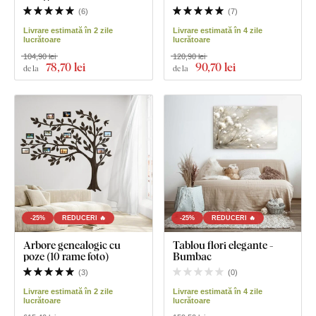
(
6
)
(
7
)
Livrare estimată în 2 zile
Livrare estimată în 4 zile
lucrătoare
lucrătoare
104,90 lei
120,90 lei
78
,70 lei
90
,70 lei
de la
de la
-25%
REDUCERI 🔥
-25%
REDUCERI 🔥
Arbore genealogic cu
Tablou flori elegante -
poze (10 rame foto)
Bumbac
(
3
)
(
0
)
Livrare estimată în 2 zile
Livrare estimată în 4 zile
lucrătoare
lucrătoare