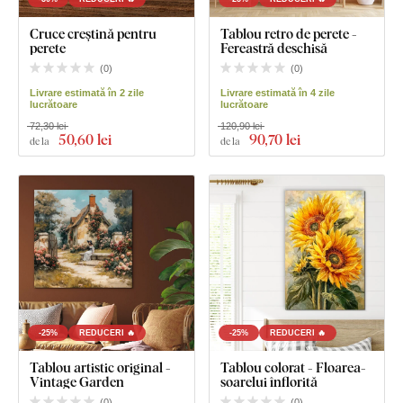
Cruce creștină pentru
Tablou retro de perete -
perete
Fereastră deschisă
(
0
)
(
0
)
Livrare estimată în 2 zile
Livrare estimată în 4 zile
lucrătoare
lucrătoare
72,30 lei
120,90 lei
50
,60 lei
90
,70 lei
de la
de la
-25%
REDUCERI 🔥
-25%
REDUCERI 🔥
Tablou artistic original -
Tablou colorat - Floarea-
Vintage Garden
soarelui înflorită
(
0
)
(
0
)