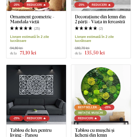
-25%
REDUCERI 🔥
-25%
REDUCERI 🔥
Ornament geometric -
Decorațiune din lemn din
Mandala vieții
2 părți - Viața în fereastră
(
25
)
(
2
)
Livrare estimată în 2 zile
Livrare estimată în 2 zile
lucrătoare
lucrătoare
94,80 lei
180,70 lei
71
,10 lei
135
,50 lei
de la
de la
BESTSELLER
-25%
IMITAȚIE MUȘCHI
-25%
REDUCERI 🔥
REDUCERI 🔥
Tablou de lux pentru
Tablou cu mușchi și
living - Panou
licheni din lemn