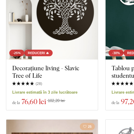
Inima
Decor
Animal
Culoare
Mâncare și bău
Text propriu
Tehnologia producției
-25%
REDUCERI 🔥
-30%
RED
Exclusivitate
Decorațiune living - Slavic
Tablou 
Tree of Life
studentu
Material
(
28
)
Vizualizare 281
Livrare estimată în 3 zile lucrătoare
Livrare esti
Adâncime
76
,60 lei
97
,2
102,20 lei
de la
de la
25