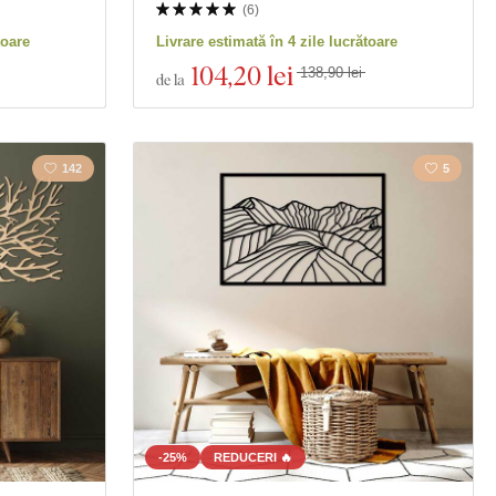
(
6
)
toare
Livrare estimată în 4 zile lucrătoare
104
,20 lei
138,90 lei
de la
142
5
-25%
REDUCERI 🔥