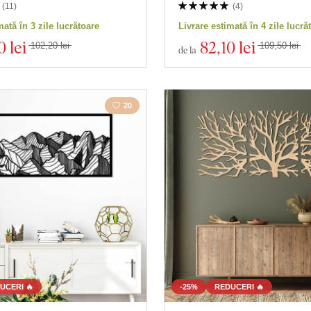
(
11
)
(
4
)
mată în 3 zile lucrătoare
Livrare estimată în 4 zile lucră
0 lei
82
,10 lei
102,20 lei
109,50 lei
de la
20
UCERI 🔥
-25%
REDUCERI 🔥