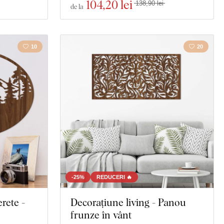
104
,20 lei
138,90 lei
de la
10
20
-25%
REDUCERI 🔥
rete -
Decorațiune living - Panou
frunze în vânt