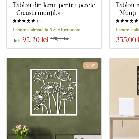
Tablou din lemn pentru perete
Tablou 
- Creasta munților
- Munți
(
1
)
Livrare estimată în 3 zile lucrătoare
Livrare esti
92
,20 lei
355
,00 
123,00 lei
de la
67