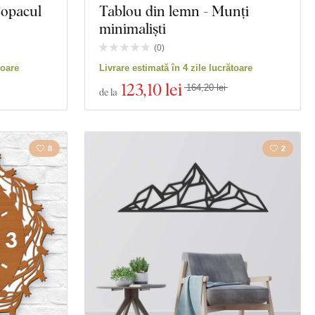
Copacul
Tablou din lemn - Munți
minimaliști
(
0
)
toare
Livrare estimată în 4 zile lucrătoare
123
,10 lei
164,20 lei
de la
8
2