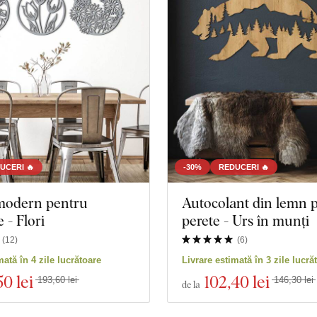
UCERI 🔥
-30%
REDUCERI 🔥
modern pentru
Autocolant din lemn 
 - Flori
perete - Urs în munți
(
12
)
(
6
)
mată în 4 zile lucrătoare
Livrare estimată în 3 zile lucră
50 lei
102
,40 lei
193,60 lei
146,30 lei
de la