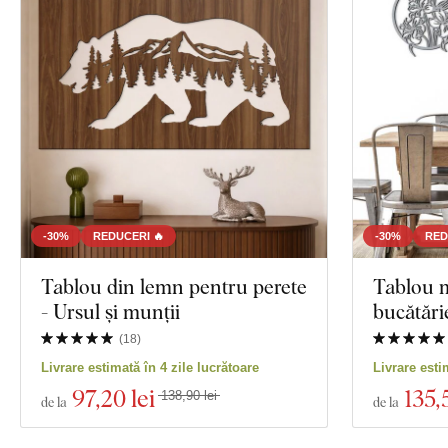
-30%
REDUCERI 🔥
-30%
RED
Tablou din lemn pentru perete
Tablou 
- Ursul și munții
bucătărie
(
18
)
Livrare estimată în 4 zile lucrătoare
Livrare esti
97
,20 lei
135
,
138,90 lei
de la
de la