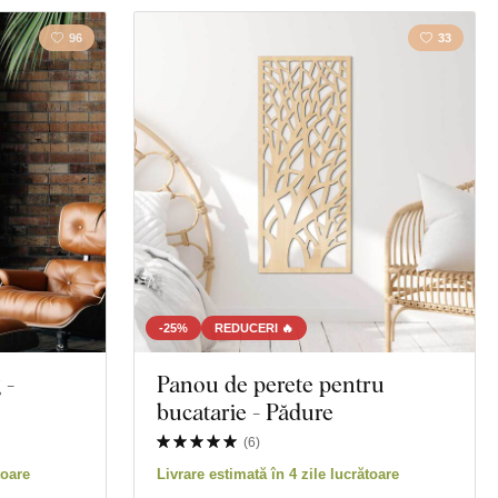
96
33
-25%
REDUCERI 🔥
 -
Panou de perete pentru
bucatarie - Pădure
(
6
)
toare
Livrare estimată în 4 zile lucrătoare