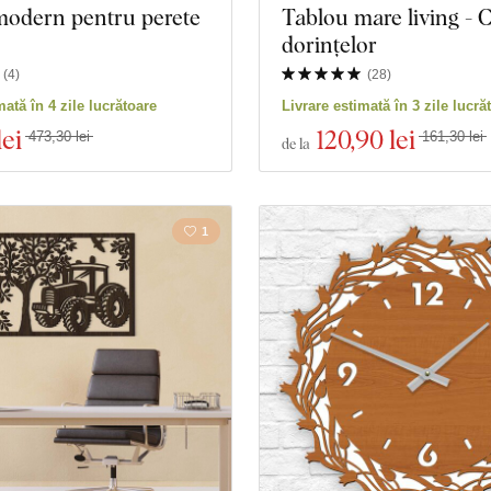
modern pentru perete
Tablou mare living - 
dorințelor
(
4
)
(
28
)
mată în 4 zile lucrătoare
Livrare estimată în 3 zile lucră
lei
120
,90 lei
473,30 lei
161,30 lei
de la
1