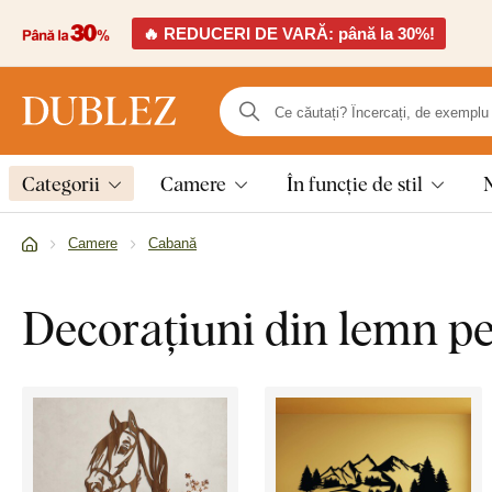
🔥 REDUCERI DE VARĂ: până la 30%!
Categorii
Camere
În funcție de stil
Camere
Cabană
Decorațiuni din lemn p