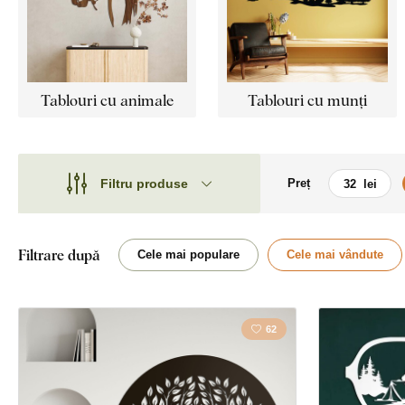
Tablouri cu animale
Tablouri cu munți
Filtru produse
Preț
Motiv
Motiv
Stil
Mașină / Motoc
Filtrare după
Cele mai populare
Cele mai vândute
Tip
Țară
Față
62
Dragoste
Locație
Fluturi
Orientare