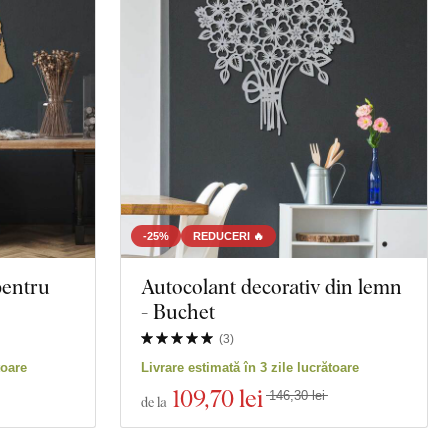
-25%
REDUCERI 🔥
pentru
Autocolant decorativ din lemn
- Buchet
(
3
)
toare
Livrare estimată în 3 zile lucrătoare
109
,70 lei
146,30 lei
de la