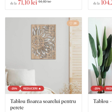
71
,10 lei
104
,
94,80 lei
de la
de la
28
-25%
REDUCERI 🔥
-25%
RED
Tablou floarea soarelui pentru
Tablou -
perete