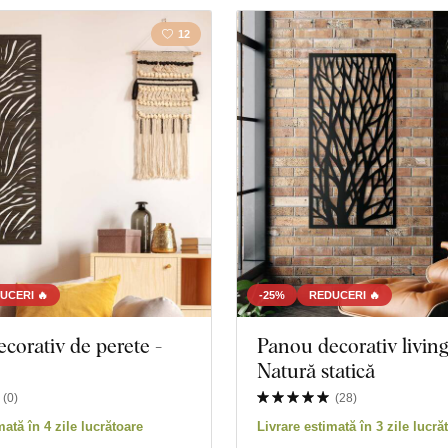
12
UCERI 🔥
-25%
REDUCERI 🔥
corativ de perete -
Panou decorativ living
Natură statică
(
0
)
(
28
)
mată în 4 zile lucrătoare
Livrare estimată în 3 zile lucră