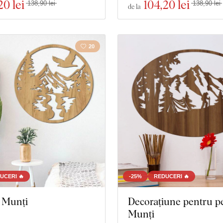
20 lei
104
,20 lei
138,90 lei
138,90 lei
de la
20
UCERI 🔥
-25%
REDUCERI 🔥
 Munți
Decorațiune pentru pe
Munți