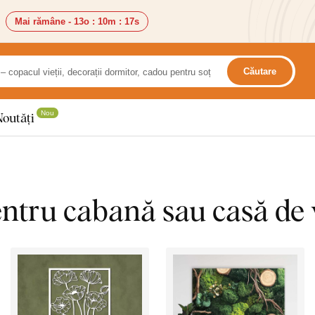
Mai rămâne -
13o
:
10m
:
15s
Căutare
Nou
Noutăți
entru cabană sau casă de