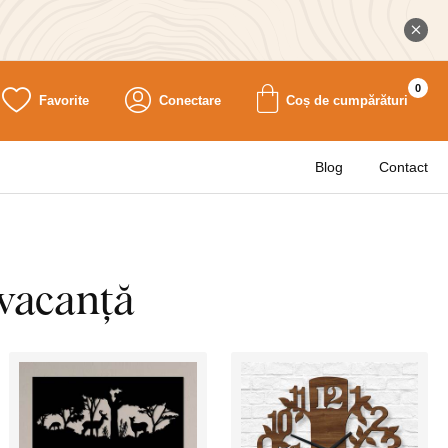
0
Favorite
Conectare
Coș de cumpărături
Blog
Contact
 vacanță