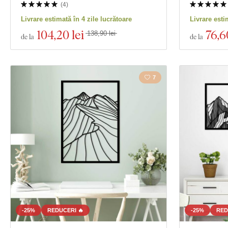
(
4
)
Livrare estimată în 4 zile lucrătoare
Livrare esti
104
,20 lei
76
,6
138,90 lei
de la
de la
7
-25%
REDUCERI 🔥
-25%
RED