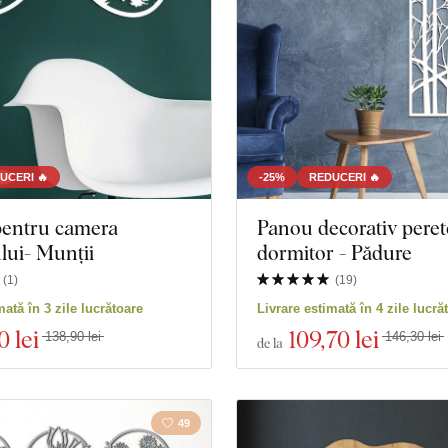
Bufnițe
Față
Marină
Insect
turi
UCERI 🔥
-25%
REDUCERI 🔥
pentru camera
Panou decorativ peret
lui- Munții
dormitor - Pădure
(
1
)
(
19
)
 produse
Închidere filtrul
mată în 3 zile lucrătoare
Livrare estimată în 4 zile lucră
0 lei
109
,70 lei
138,90 lei
146,30 lei
de la
49