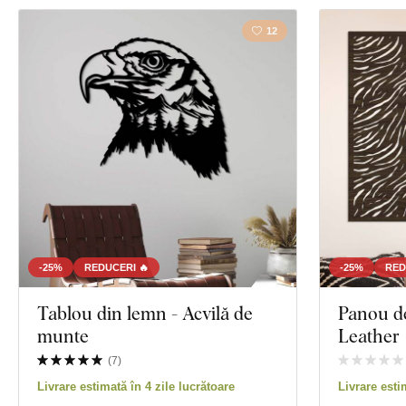
12
-25%
REDUCERI 🔥
-25%
RED
Tablou din lemn - Acvilă de
Panou de
munte
Leather
(
7
)
Livrare estimată în 4 zile lucrătoare
Livrare esti