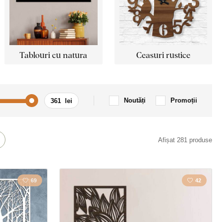
Tablouri cu natura
Ceasuri rustice
Noutăți
Promoții
Flori
Afișat 281 produse
rie
Cal
69
42
la
Orașul
nal
Copac