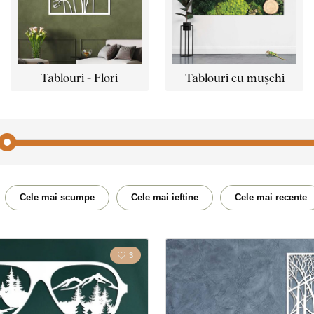
Tablouri - Flori
Tablouri cu mușchi
icletă
Călătorie
Acasă
Cele mai scumpe
Cele mai ieftine
Cele mai recente
Creştinism
Bucătă
3
Oameni
Manda
Natură
Poligo