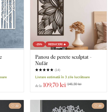
Natură moartă
e
Educație
-25%
REDUCERI 🔥
e
Panou de perete sculptat -
Nufăr
(
14
)
toare
Livrare estimată în 3 zile lucrătoare
109
,70 lei
146,30 lei
de la
22
20