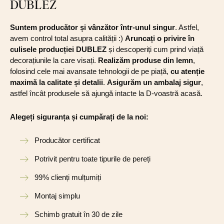
DUBLEZ
Suntem producător și vânzător într-unul singur
. Astfel,
avem control total asupra calității :)
Aruncați o privire în
culisele producției DUBLEZ
și descoperiți cum prind viață
decorațiunile la care visați.
Realizăm produse din lemn
,
folosind cele mai avansate tehnologii de pe piață,
cu atenție
maximă la calitate și detalii
.
Asigurăm un ambalaj sigur
,
astfel încât produsele să ajungă intacte la D-voastră acasă.
Alegeți siguranța și cumpărați de la noi:
Producător certificat
Potrivit pentru toate tipurile de pereți
99% clienți mulțumiți
Montaj simplu
Schimb gratuit în 30 de zile