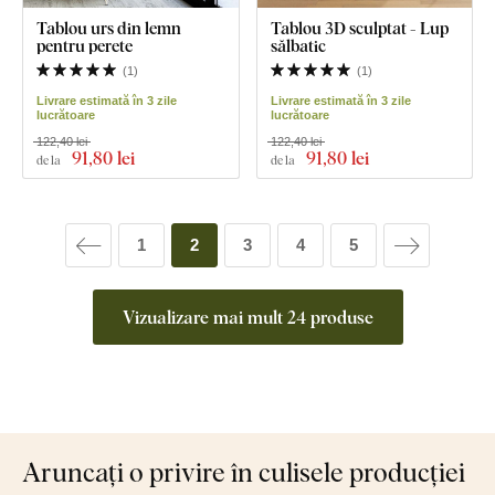
Tablou urs din lemn
Tablou 3D sculptat - Lup
pentru perete
sălbatic
(
1
)
(
1
)
Livrare estimată în 3 zile
Livrare estimată în 3 zile
lucrătoare
lucrătoare
122,40 lei
122,40 lei
91
,80 lei
91
,80 lei
de la
de la
1
2
3
4
5
Vizualizare mai mult 24 produse
Aruncați o privire în culisele producției