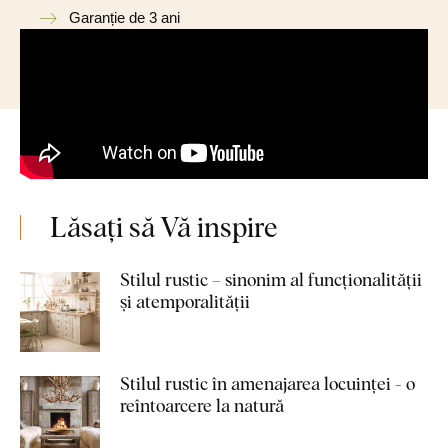
Garanție de 3 ani
Lăsați să Vă inspire
Stilul rustic – sinonim al funcționalității
și atemporalității
Stilul rustic în amenajarea locuinței - o
reîntoarcere la natură