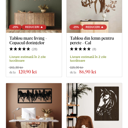
-25%
REDUCERI 🔥
-25%
REDUCERI 🔥
Tablou mare living -
Tablou din lemn pentru
Copacul dorințelor
perete - Cal
(
28
)
(
8
)
Livrare estimată în 2 zile
Livrare estimată în 2 zile
lucrătoare
lucrătoare
161,30 lei
115,90 lei
120
,90 lei
86
,90 lei
de la
de la