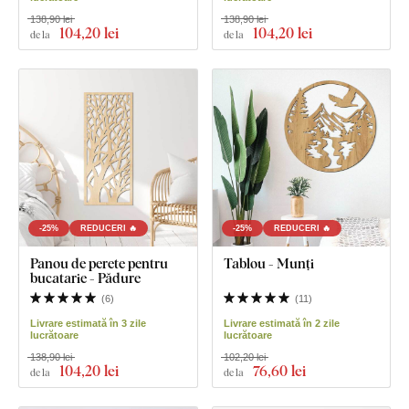
138,90 lei
138,90 lei
104
,20 lei
104
,20 lei
de la
de la
-25%
REDUCERI 🔥
-25%
REDUCERI 🔥
Panou de perete pentru
Tablou - Munți
bucatarie - Pădure
(
6
)
(
11
)
Livrare estimată în 3 zile
Livrare estimată în 2 zile
lucrătoare
lucrătoare
138,90 lei
102,20 lei
104
,20 lei
76
,60 lei
de la
de la