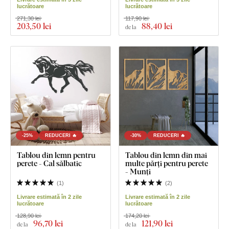
lucrătoare
lucrătoare
271,30 lei
117,90 lei
203
,50 lei
88
,40 lei
de la
-25%
REDUCERI 🔥
-30%
REDUCERI 🔥
Tablou din lemn pentru
Tablou din lemn din mai
perete - Cal sălbatic
multe părți pentru perete
- Munți
(
1
)
(
2
)
Livrare estimată în 2 zile
Livrare estimată în 2 zile
lucrătoare
lucrătoare
128,90 lei
174,20 lei
96
,70 lei
121
,90 lei
de la
de la