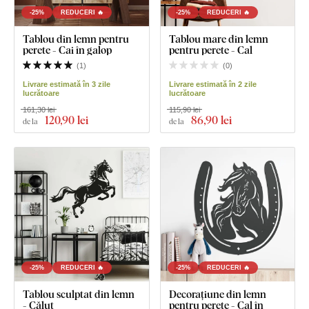
-25%
REDUCERI 🔥
-25%
REDUCERI 🔥
Tablou din lemn pentru
Tablou mare din lemn
perete - Cai în galop
pentru perete - Cal
(
1
)
(
0
)
Livrare estimată în 3 zile
Livrare estimată în 2 zile
lucrătoare
lucrătoare
161,30 lei
115,90 lei
120
,90 lei
86
,90 lei
de la
de la
-25%
REDUCERI 🔥
-25%
REDUCERI 🔥
Tablou sculptat din lemn
Decorațiune din lemn
- Căluț
pentru perete - Cal în