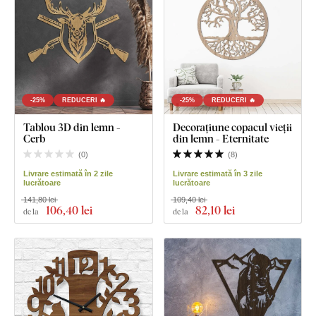
-25%
REDUCERI 🔥
-25%
REDUCERI 🔥
Tablou 3D din lemn -
Decorațiune copacul vieții
Cerb
din lemn - Eternitate
(
0
)
(
8
)
Livrare estimată în 2 zile
Livrare estimată în 3 zile
lucrătoare
lucrătoare
141,80 lei
109,40 lei
106
,40 lei
82
,10 lei
de la
de la