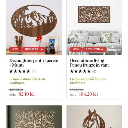
-25%
REDUCERI 🔥
-25%
REDUCERI 🔥
Decorațiune pentru perete
Decorațiune living -
- Munți
Panou frunze în vânt
(
4
)
(
6
)
Livrare estimată în 3 zile
Livrare estimată în 3 zile
lucrătoare
lucrătoare
109,50 lei
138,90 lei
82
,10 lei
104
,20 lei
de la
de la