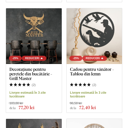
-25%
REDUCERI 🔥
-25%
REDUCERI 🔥
Decorațiune pentru
Cadou pentru vânător -
peretele din bucătărie -
Tablou din lemn
Grill Master
(
2
)
(
2
)
Livrare estimată în 3 zile
Livrare estimată în 3 zile
lucrătoare
lucrătoare
103,00 lei
96,50 lei
77
,20 lei
72
,40 lei
de la
de la