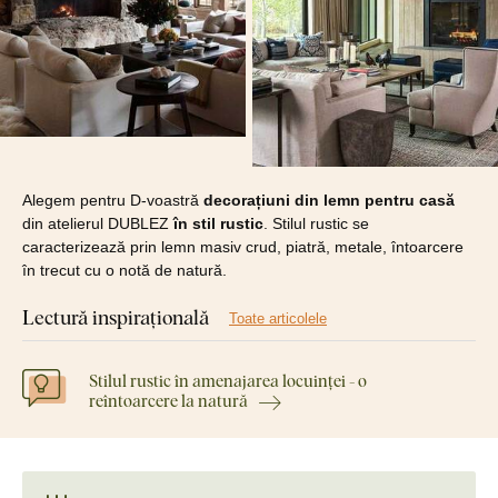
Alegem pentru D-voastră
decorațiuni din lemn pentru casă
din atelierul DUBLEZ
în stil rustic
. Stilul rustic se
caracterizează prin lemn masiv crud, piatră, metale, întoarcere
în trecut cu o notă de natură.
Lectură inspirațională
Toate articolele
Stilul rustic în amenajarea locuinței - o
reîntoarcere la natură