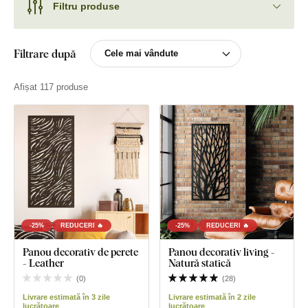
Filtru produse
Filtrare după
Afișat 117 produse
-25%
REDUCERI 🔥
-25%
REDUCERI 🔥
Panou decorativ de perete
Panou decorativ living -
- Leather
Natură statică
(
0
)
(
28
)
Livrare estimată în 3 zile
Livrare estimată în 2 zile
lucrătoare
lucrătoare