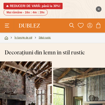
🔥 REDUCERI DE VARĂ: până la 30%!
Mai rămâne -
16o
:
4m
:
38s
În funcție de stil
Stilul rustic
Decorațiuni din lemn în stil rustic