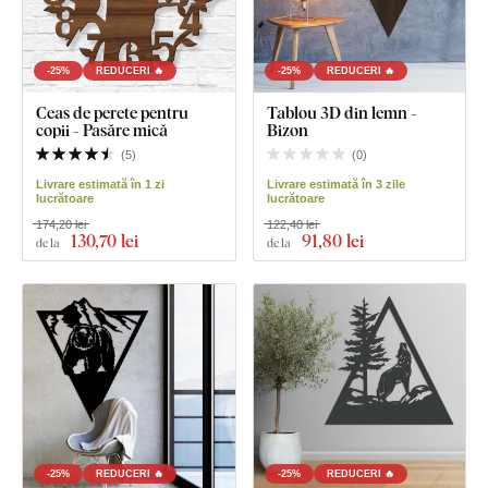
-25%
REDUCERI 🔥
-25%
REDUCERI 🔥
Ceas de perete pentru
Tablou 3D din lemn -
copii - Pasăre mică
Bizon
(
5
)
(
0
)
Livrare estimată în 1 zi
Livrare estimată în 3 zile
lucrătoare
lucrătoare
174,20 lei
122,40 lei
130
,70 lei
91
,80 lei
de la
de la
-25%
REDUCERI 🔥
-25%
REDUCERI 🔥