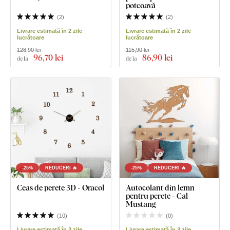
potcoavă
(
2
)
(
2
)
Livrare estimată în 2 zile
Livrare estimată în 2 zile
lucrătoare
lucrătoare
128,90 lei
115,90 lei
96
,70 lei
86
,90 lei
de la
de la
-25%
REDUCERI 🔥
-25%
REDUCERI 🔥
Ceas de perete 3D - Oracol
Autocolant din lemn
pentru perete - Cal
Mustang
(
10
)
(
0
)
Livrare estimată în 3 zile
Livrare estimată în 3 zile