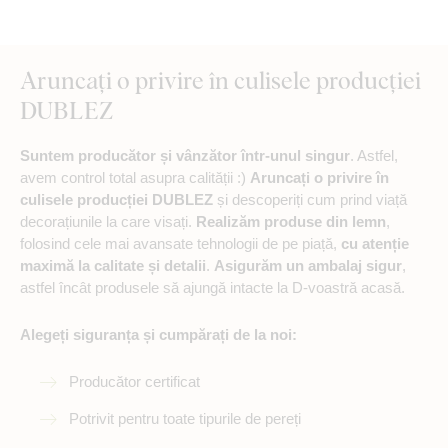
Aruncați o privire în culisele producției
DUBLEZ
Suntem producător și vânzător într-unul singur
. Astfel,
avem control total asupra calității :)
Aruncați o privire în
culisele producției DUBLEZ
și descoperiți cum prind viață
decorațiunile la care visați.
Realizăm produse din lemn
,
folosind cele mai avansate tehnologii de pe piață,
cu atenție
maximă la calitate și detalii
.
Asigurăm un ambalaj sigur
,
astfel încât produsele să ajungă intacte la D-voastră acasă.
Alegeți siguranța și cumpărați de la noi:
Producător certificat
Potrivit pentru toate tipurile de pereți