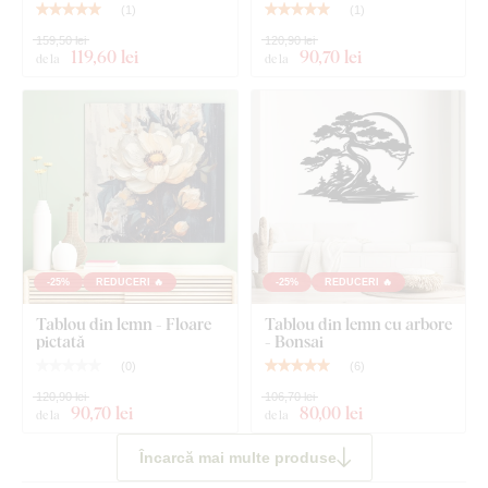
(
1
)
(
1
)
159,50 lei
120,90 lei
119
,60 lei
90
,70 lei
de la
de la
-25%
REDUCERI 🔥
-25%
REDUCERI 🔥
Tablou din lemn - Floare
Tablou din lemn cu arbore
pictată
- Bonsai
(
0
)
(
6
)
120,90 lei
106,70 lei
90
,70 lei
80
,00 lei
de la
de la
Încarcă mai multe produse