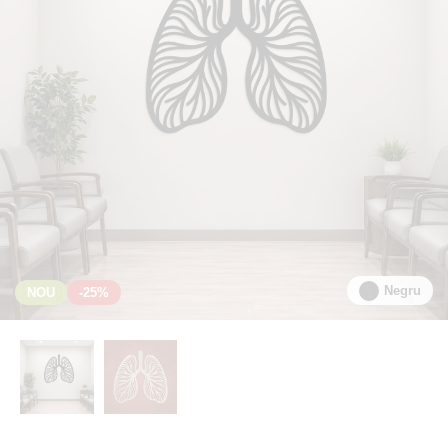
Negru
NOU
-25%