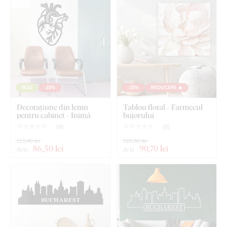
Produsul este tăiat cu
tehnologie laser
din placă de
HDF -
placă din fibre de lemn cu densitate mare
, care se obține
prin presarea fibrelor de lemn și a rășinii sub presiune.
Materialul este
solid
(grosime 3 mm),
stabil ca formă și cu
suprafață netedă
. Datorită rezistenței, putem tăia și
detalii
fine și subțiri
.
NOU
-25%
-25%
REDUCERI 🔥
Decorațiune din lemn
Tablou floral - Farmecul
pentru cabinet - Inimă
bujorului
(
0
)
(
0
)
115,40 lei
120,90 lei
86
,50 lei
90
,70 lei
de la
de la
Puteți alege dintre
12 decorațiuni
cu lac semi-mat, care
crește
rezistența la zgârieturi obișnuite
.
Grosimea
de
3 mm