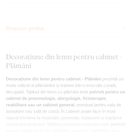
Descriere produs
Decorațiune din lemn pentru cabinet -
Plămâni
Decorațiune din lemn pentru cabinet - Plămâni
prezintă un
motiv stilizat al plămânilor și traheei într-o execuție curată,
decupată. Tabloul din lemn cu plămâni este
potrivit pentru un
cabinet de pneumologie, alergologie, fizioterapie,
reabilitare sau un cabinet general
, eventual pentru sala de
așteptare sau sală de clasă. În cabinet poate face în mod
natural trimitere la respirație, prevenție, tratament și îngrijirea
sistemului respirator. Tabloul sistemului respirator este
potrivit
pentru spații dedicate sănătății, mișcării, reabilitării sau