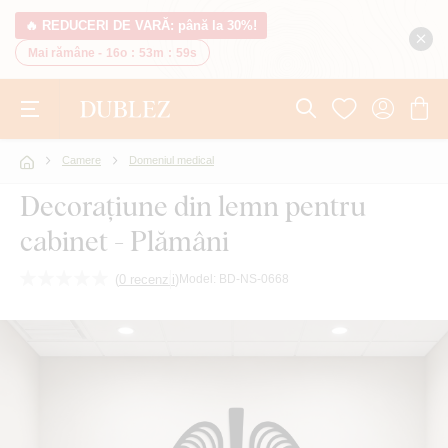
🔥 REDUCERI DE VARĂ: până la 30%!
Mai rămâne -
16o
:
53m
:
58s
Camere
Domeniul medical
Decorațiune din lemn pentru
cabinet - Plămâni
(
0 recenzii
)
Model:
BD-NS-0668