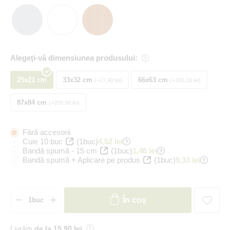
Alegeți-vă dimensiunea produsului:
25x21 cm
33x32 cm
66x63 cm
+27,40 lei
+106,10 lei
87x84 cm
+206,90 lei
Fără accesorii
Cuie 10 buc
(1buc)
4,52 lei
Bandă spumă - 15 cm
(1buc)
1,46 lei
Bandă spumă + Aplicare pe produs
(1buc)
9,33 lei
În coș
Livrăm
de la 15
,90 lei