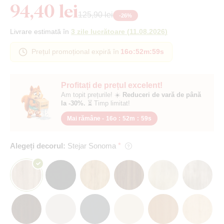
94,40 lei
125,90 lei
-
26
%
Livrare estimată în
3 zile lucrătoare
(
11.08.2026
)
Prețul promoțional expiră în
16o
:
52m
:
58s
Profitați de prețul excelent!
Am topit prețurile! ☀️
Reduceri de vară de până
la -30%.
⏳ Timp limitat!
Mai rămâne -
16o
:
52m
:
58s
Alegeți decorul:
Stejar Sonoma