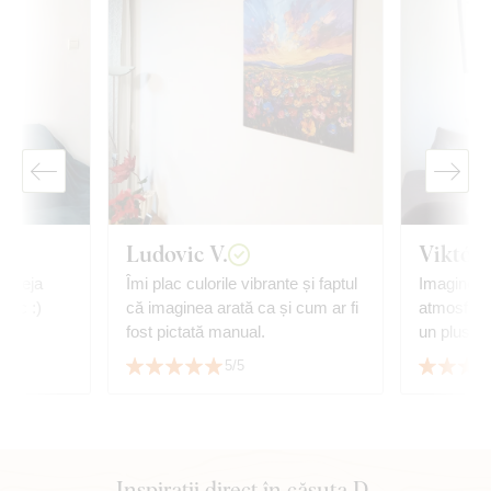
Ludovic V.
Viktóri
, deja
Îmi plac culorile vibrante și faptul
Imaginea s
mesc :)
că imaginea arată ca și cum ar fi
atmosfera
fost pictată manual.
un plus de
foarte mul
5/5
serviciu.
Inspirații direct în căsuța D-