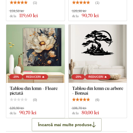
(
1
)
(
1
)
159,50 lei
120,90 lei
119
,60 lei
90
,70 lei
de la
de la
-25%
REDUCERI 🔥
-25%
REDUCERI 🔥
Tablou din lemn - Floare
Tablou din lemn cu arbore
pictată
- Bonsai
(
0
)
(
6
)
120,90 lei
106,70 lei
90
,70 lei
80
,00 lei
de la
de la
Încarcă mai multe produse