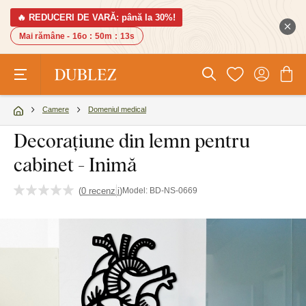
🔥 REDUCERI DE VARĂ: până la 30%!
Mai rămâne -
16o
:
50m
:
12s
Camere
Domeniul medical
Decorațiune din lemn pentru
cabinet - Inimă
(
0 recenzii
)
Model:
BD-NS-0669