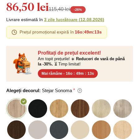
86,50 lei
115,40 lei
-
26
%
Livrare estimată în
3 zile lucrătoare
(
12.08.2026
)
Prețul promoțional expiră în
16o
:
49m
:
12s
Profitați de prețul excelent!
Am topit prețurile! ☀️
Reduceri de vară de până
la -30%.
⏳ Timp limitat!
Mai rămâne -
16o
:
49m
:
12s
Alegeți decorul:
Stejar Sonoma