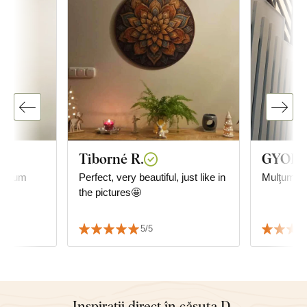
Tiborné R.
GYORG
ce cum
Perfect, very beautiful, just like in
Mulţumită
the pictures🤩
5/5
Inspirații direct în căsuța D-