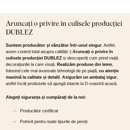
Aruncați o privire în culisele producției
DUBLEZ
Suntem producător și vânzător într-unul singur
. Astfel,
avem control total asupra calității :)
Aruncați o privire în
culisele producției DUBLEZ
și descoperiți cum prind viață
decorațiunile la care visați.
Realizăm produse din lemn
,
folosind cele mai avansate tehnologii de pe piață,
cu atenție
maximă la calitate și detalii
.
Asigurăm un ambalaj sigur
,
astfel încât produsele să ajungă intacte la D-voastră acasă.
Alegeți siguranța și cumpărați de la noi:
Producător certificat
Potrivit pentru toate tipurile de pereți