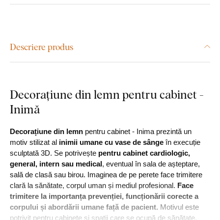
Descriere produs
Decorațiune din lemn pentru cabinet -
Inimă
Decorațiune din lemn
pentru cabinet - Inima prezintă un
motiv stilizat al
inimii umane cu vase de sânge
în execuție
sculptată 3D. Se potrivește
pentru cabinet cardiologic,
general, intern sau medical
, eventual în sala de așteptare,
sală de clasă sau birou. Imaginea de pe perete face trimitere
clară la sănătate, corpul uman și mediul profesional.
Face
trimitere la importanța prevenției, funcționării corecte a
corpului și abordării umane față de pacient.
Motivul este
potrivit pentru cabinete și spații care se ocupă de sănătate,