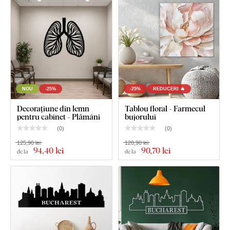
Produsul este tăiat cu
tehnologie laser
din placă de
HDF -
placă din fibre de lemn cu densitate mare
, care se obține
prin presarea fibrelor de lemn și a rășinii sub presiune.
Materialul este
solid
(grosime 3 mm),
stabil ca formă și cu
suprafață netedă
. Datorită rezistenței, putem tăia și
detalii
fine și subțiri
.
NOU
-25%
-25%
REDUCERI 🔥
Decorațiune din lemn
Tablou floral - Farmecul
pentru cabinet - Plămâni
bujorului
(
0
)
(
0
)
125,90 lei
120,90 lei
94
,40 lei
90
,70 lei
de la
de la
Puteți alege dintre
12 decorațiuni
cu lac semi-mat, care
crește
rezistența la zgârieturi obișnuite
.
Grosimea
de
3 mm
conferă produsului
efect 3D
cu umbrire delicată, astfel încât pe