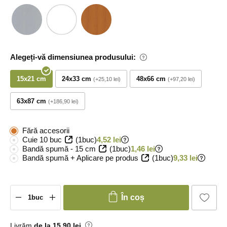
Alegeți-vă dimensiunea produsului:
15x21 cm
24x33 cm
48x66 cm
+25,10 lei
+97,20 lei
63x87 cm
+186,90 lei
Fără accesorii
Cuie 10 buc
(1buc)
4,52 lei
Bandă spumă - 15 cm
(1buc)
1,46 lei
Bandă spumă + Aplicare pe produs
(1buc)
9,33 lei
În coș
Livrăm
de la 15
,90 lei