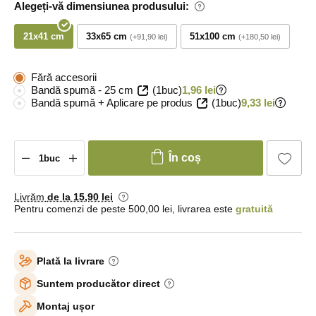
Alegeți-vă dimensiunea produsului:
21x41 cm
33x65 cm
51x100 cm
+91,90 lei
+180,50 lei
Fără accesorii
Bandă spumă - 25 cm
(1buc)
1,96 lei
Bandă spumă + Aplicare pe produs
(1buc)
9,33 lei
În coș
Livrăm
de la 15
,90 lei
Pentru comenzi de peste 500,00 lei, livrarea este
gratuită
Plată la livrare
Suntem producător direct
Montaj ușor