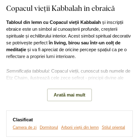
Copacul vieții Kabbalah în ebraică
Tabloul din lemn cu Copacul vieții Kabbalah
și inscripții
ebraice este un simbol al cunoașterii profunde, creșterii
spirituale și echilibrului interior. Acest simbol spiritual decorativ
se potrivește perfect
în living, birou sau într-un colț de
meditație
și va fi apreciat de oricine percepe spațiul ca pe o
reflectare a propriei lumi interioare.
Semnificația tabloului:
Copacul vieții, cunoscut sub numele de
Etz Chaim, ilustrează cele zece sefirot - principii divine ale
existenței și conexiunile dintre ele. Inscripțiile ebraice ale
fiecărei sfere accentuează și mai mult originea și mesajul
Arată mai mult
acestui simbol: echilibrul dintre rigoare și compasiune, intelect
și emoție, spirit și materie. Este o adevărată hartă a sufletului,
care ghidează omul spre dezvoltare personală și înțelegerea
universului.
Clasificat
Camera de zi
Dormitorul
Arborii vieții din lemn
Stilul oriental