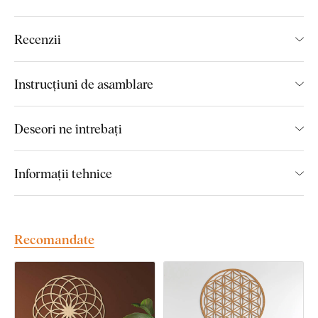
Principalele avantaje ale produsului:
Recenzii
Decorațiune spirituală cu semnificație
Inscripțiile ebraice subliniază simbolul
Instrucțiuni de asamblare
Montaj simplu pe perete
Potrivit pentru interioare moderne și tradiționale
Deseori ne întrebați
Disponibil în diverse finisaje
Informații tehnice
Montaj pe care oricine îl poate
realiza:
Recomandate
În cazul variantei de 21x41 cm, pe partea din spate a
produsului este aplicată o bandă dublu adezivă din spumă,
care permite lipirea ușoară a produsului pe perete. Pentru
dimensiuni mai mari, banda nu este inclusă în pachet din
cauza dimensiunii excesive a produsului. Aceste variante de