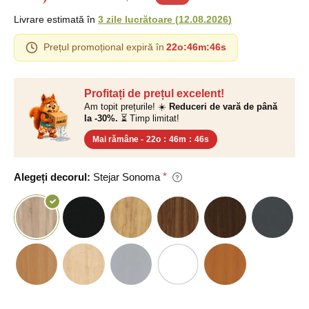
Livrare estimată în
3 zile lucrătoare
(
12.08.2026
)
Prețul promoțional expiră în
22o
:
46m
:
45s
Profitați de prețul excelent!
Am topit prețurile! ☀️
Reduceri de vară de până
la -30%.
⏳ Timp limitat!
Mai rămâne -
22o
:
46m
:
45s
Alegeți decorul:
Stejar Sonoma