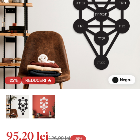
Negru
-25%
REDUCERI 🔥
95,20 lei
126,90 lei
-
25
%