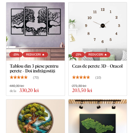
-25%
REDUCERI 🔥
-25%
REDUCERI 🔥
Tablou din 3 piese pentru
Ceas de perete 3D - Oracol
perete - Doi îndrăgostiți
(
70
)
(
10
)
440,30 lei
271,30 lei
330
,20 lei
203
,50 lei
de la