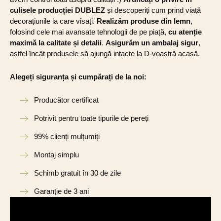
culisele producției DUBLEZ
și descoperiți cum prind viață
decorațiunile la care visați.
Realizăm produse din lemn
,
folosind cele mai avansate tehnologii de pe piață,
cu atenție
maximă la calitate și detalii
.
Asigurăm un ambalaj sigur
,
astfel încât produsele să ajungă intacte la D-voastră acasă.
Alegeți siguranța și cumpărați de la noi:
Producător certificat
Potrivit pentru toate tipurile de pereți
99% clienți mulțumiți
Montaj simplu
Schimb gratuit în 30 de zile
Garanție de 3 ani