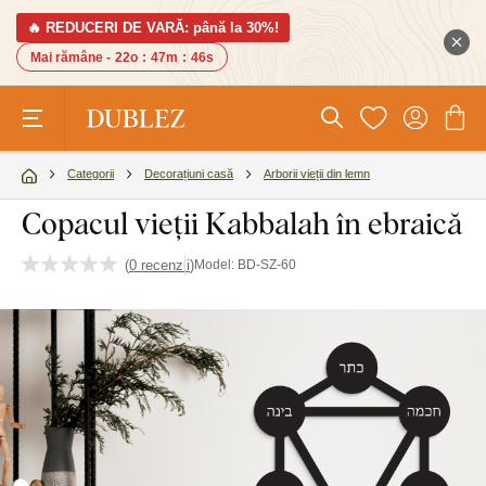
🔥 REDUCERI DE VARĂ: până la 30%!
Mai rămâne -
22o
:
47m
:
45s
Categorii
Decorațiuni casă
Arborii vieții din lemn
Copacul vieții Kabbalah în ebraică
(
0 recenzii
)
Model:
BD-SZ-60