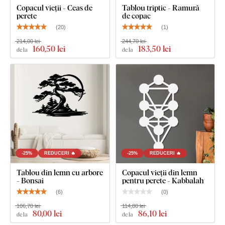
Copacul vieții - Ceas de
Tablou triptic - Ramură
perete
de copac
(
20
)
(
1
)
214,00 lei
244,70 lei
160
,50 lei
183
,50 lei
de la
de la
-25%
REDUCERI 🔥
-25%
REDUCERI 🔥
Tablou din lemn cu arbore
Copacul vieții din lemn
- Bonsai
pentru perete - Kabbalah
(
6
)
(
0
)
106,70 lei
114,80 lei
80
,00 lei
86
,10 lei
de la
de la