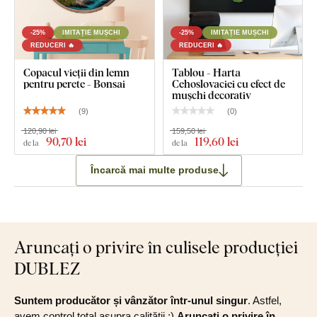
-25%
IMITAȚIE MUȘCHI
-25%
IMITAȚIE MUȘCHI
REDUCERI 🔥
REDUCERI 🔥
Copacul vieții din lemn
Tablou - Harta
pentru perete - Bonsai
Cehoslovaciei cu efect de
mușchi decorativ
(
9
)
(
0
)
120,90 lei
159,50 lei
90
,70 lei
119
,60 lei
de la
de la
Încarcă mai multe produse
Aruncați o privire în culisele producției
DUBLEZ
Suntem producător și vânzător într-unul singur
. Astfel,
avem control total asupra calității :)
Aruncați o privire în