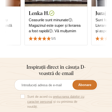
Lenka H.
Juraj G
entru
Ceasurile sunt minunate🙂.
Sunt foart
, bandă
Magazinul este super și livrarea
Livrarea, 
de
a fost rapidă🙂. Vă mulțumim
și aspectu
Recomand 
5/5
Juraj
Inspirații direct în căsuța D-
voastră de email
Abonare
Sunt de acord cu
prelucrarea datelor cu
caracter personal
și cu primirea de
noutăți.