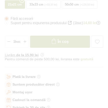
21x21 cm
33x33 cm
50x50 cm
+33,30 lei
+128,50 lei
Fără accesorii
Suport pentru expunerea produsului
(1buc)
14,60 lei
În coș
Livrăm
de la 15
,90 lei
Pentru comenzi de peste 500,00 lei, livrarea este
gratuită
Plată la livrare
Suntem producător direct
Montaj ușor
Cadouri la comandă
Schimb în 30 de zile