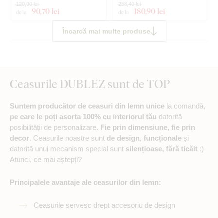
120,90 lei
258,40 lei
90
,70 lei
180
,90 lei
de la
de la
Încarcă mai multe produse
Ceasurile DUBLEZ sunt de TOP
Suntem producător de ceasuri din lemn unice
la comandă,
pe care le poți asorta 100% cu interiorul tău
datorită
posibilității de personalizare.
Fie prin dimensiune, fie prin
decor
. Ceasurile noastre sunt
de design, funcționale
și
datorită unui mecanism special sunt
silențioase, fără ticăit
:)
Atunci, ce mai aștepți?
Principalele avantaje ale ceasurilor din lemn:
Ceasurile servesc drept accesoriu de design