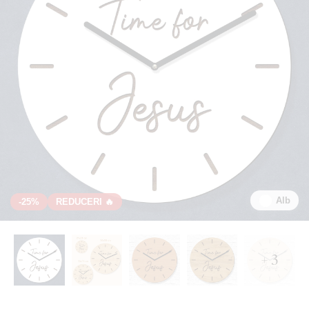
Alb
-25%
REDUCERI 🔥
+ 3