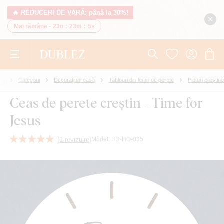
🔥 REDUCERI DE VARĂ: până la 30%!
Mai rămâne -
23o
:
23m
:
4s
Categorii
Decorațiuni casă
Tablouri din lemn de perete
Picturi creștine
Ceas de perete creștin - Time for
Jesus
(
1 revizuire
)
Model:
BD-HO-035