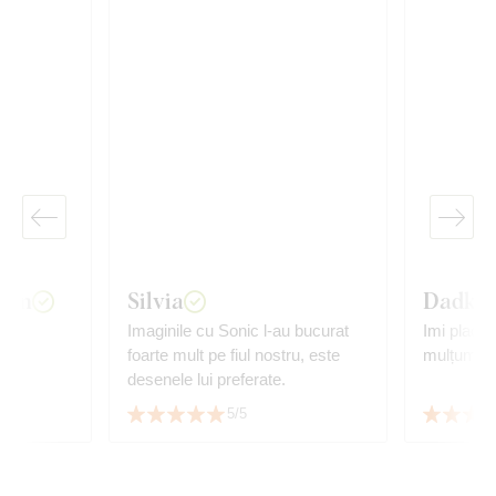
van
Silvia
Dadka
Imaginile cu Sonic l-au bucurat
Imi place 
foarte mult pe fiul nostru, este
mulțumită 
desenele lui preferate.
5/5