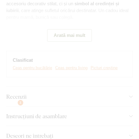
accesoriu decorativ stilat, ci și un
simbol al credinței și
iubirii
, care atinge sufletul oricărui destinatar. Un cadou ideal
pentru mamă, bunică sau colegă.
Arată mai mult
Principalele avantaje ale ceasului din
lemn:
Clasificat
Ceasul este un accesoriu decorativ cu design modern
Ceas pentru bucătărie
Ceas pentru living
Picturi creștine
Potrivit pentru montare pe perete în interioare
contemporane
Fabricat ecologic din lemn
Recenzii
1
Mecanism silențios, fără ticăit
Instrucțiuni de asamblare
Design de lux, ideal pentru orice spațiu elegant
Deseori ne întrebați