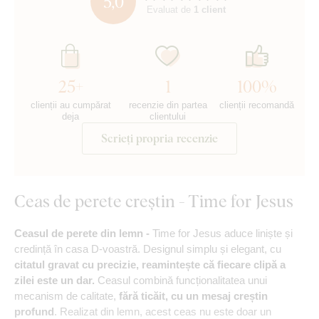
5,0
Evaluat de
1 client
25+
1
100%
clienții au cumpărat
recenzie din partea
clienții recomandă
deja
clientului
Scrieți propria recenzie
Ceas de perete creștin - Time for Jesus
Ceasul de perete din lemn -
Time for Jesus aduce liniște și
credință în casa D-voastră. Designul simplu și elegant, cu
citatul gravat cu precizie, reamintește că fiecare clipă a
zilei este un dar.
Ceasul combină funcționalitatea unui
mecanism de calitate,
fără ticăit, cu un mesaj creștin
profund
. Realizat din lemn, acest ceas nu este doar un