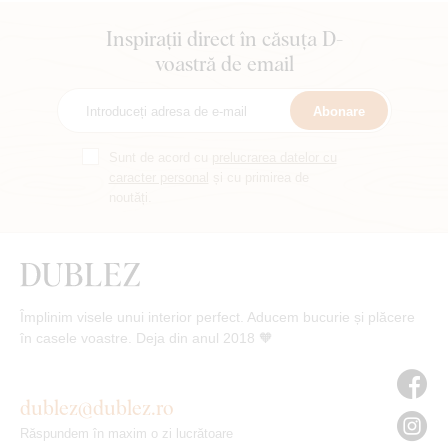
Inspirații direct în căsuța D-
voastră de email
Abonare
Sunt de acord cu
prelucrarea datelor cu
caracter personal
și cu primirea de
noutăți.
Împlinim visele unui interior perfect. Aducem bucurie și plăcere
în casele voastre. Deja din anul 2018 🧡
dublez@dublez.ro
Răspundem în maxim o zi lucrătoare