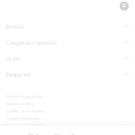
Produse
Categoriile Camerelor
Ocazii
Despre noi
Satisfacție garantată
Livrarea și plata
Condiții de reclamație
Condiții comerciale
Cum să comandați?
Protejarea confidențialității dvs.