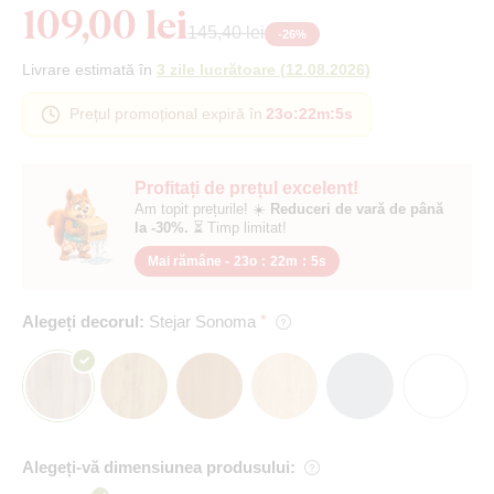
109,00 lei
145,40 lei
-
26
%
Livrare estimată în
3 zile lucrătoare
(
12.08.2026
)
Prețul promoțional expiră în
23o
:
22m
:
4s
Profitați de prețul excelent!
Am topit prețurile! ☀️
Reduceri de vară de până
la -30%.
⏳ Timp limitat!
Mai rămâne -
23o
:
22m
:
4s
Alegeți decorul:
Stejar Sonoma
Alegeți-vă dimensiunea produsului: