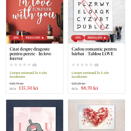
-25%
REDUCERI 🔥
-25%
REDUCERI 🔥
Citat despre dragoste
Cadou romantic pentru
pentru perete - In love
bărbat - Tablou LOVE
forever
(
0
)
(
0
)
Livrare estimată în 4 zile
Livrare estimată în 5 zile
lucrătoare
lucrătoare
180,70 lei
118,30 lei
135
,50 lei
88
,70 lei
de la
de la