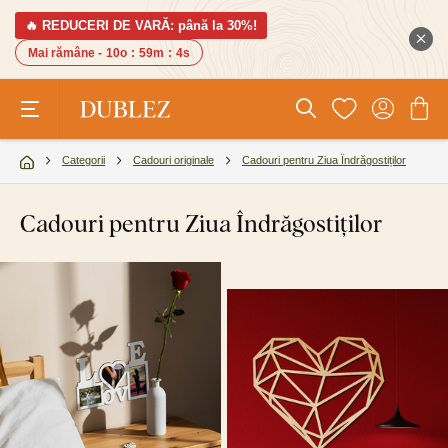
🔥 REDUCERI DE VARĂ: până la 30%!
Mai rămâne -
10o
:
59m
:
3s
Categorii
Cadouri originale
Cadouri pentru Ziua Îndrăgostiților
Cadouri pentru Ziua Îndrăgostiților