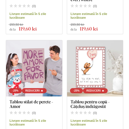
(
0
)
(
0
)
Livrare estimată în 5 zile
Livrare estimată în 5 zile
lucrătoare
lucrătoare
159,50 lei
159,50 lei
119
,60 lei
119
,60 lei
de la
de la
-25%
REDUCERI 🔥
-25%
REDUCERI 🔥
Tablou stilat de perete -
Tablou pentru copii -
Amor
Cățeluș îndrăgostit
(
0
)
(
0
)
Livrare estimată în 5 zile
Livrare estimată în 5 zile
lucrătoare
lucrătoare