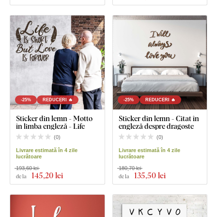
-25%
REDUCERI 🔥
-25%
REDUCERI 🔥
Sticker din lemn - Motto
Sticker din lemn - Citat în
în limba engleză - Life
engleză despre dragoste
(
0
)
(
0
)
Livrare estimată în 4 zile
Livrare estimată în 4 zile
lucrătoare
lucrătoare
193,60 lei
180,70 lei
145
,20 lei
135
,50 lei
de la
de la