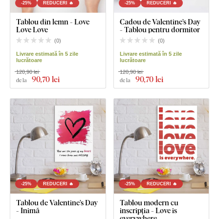
-25%
REDUCERI 🔥
-25%
REDUCERI 🔥
Tablou din lemn - Love
Cadou de Valentine’s Day
Love Love
- Tablou pentru dormitor
(
0
)
(
0
)
Livrare estimată în 5 zile
Livrare estimată în 5 zile
lucrătoare
lucrătoare
120,90 lei
120,90 lei
90
,70 lei
90
,70 lei
de la
de la
-25%
REDUCERI 🔥
-25%
REDUCERI 🔥
Tablou de Valentine’s Day
Tablou modern cu
- Inimă
inscripția - Love is
everywhere