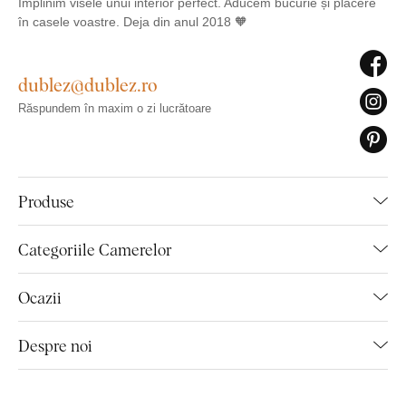
Împlinim visele unui interior perfect. Aducem bucurie și plăcere
în casele voastre. Deja din anul 2018 🧡
dublez@dublez.ro
Răspundem în maxim o zi lucrătoare
Produse
Categoriile Camerelor
Ocazii
Despre noi