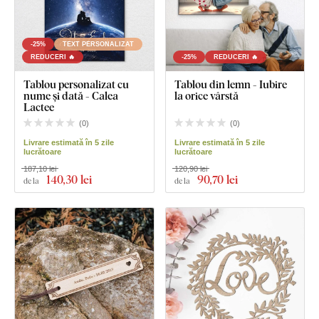
-25%
TEXT PERSONALIZAT
REDUCERI 🔥
-25%
REDUCERI 🔥
Tablou personalizat cu
Tablou din lemn - Iubire
nume și dată - Calea
la orice vârstă
Lactee
(
0
)
(
0
)
Livrare estimată în 5 zile
Livrare estimată în 5 zile
lucrătoare
lucrătoare
187,10 lei
120,90 lei
140
,30 lei
90
,70 lei
de la
de la