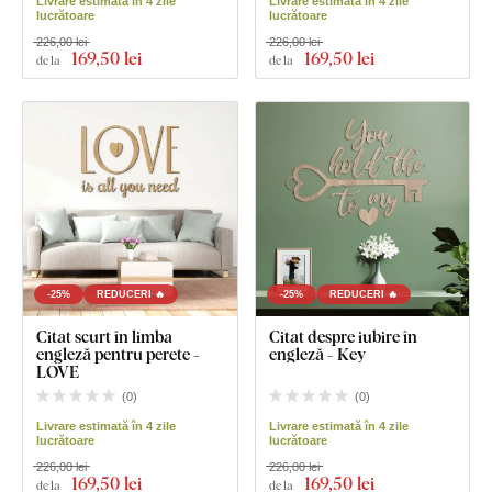
Livrare estimată în 4 zile
Livrare estimată în 4 zile
lucrătoare
lucrătoare
226,00 lei
226,00 lei
169
,50 lei
169
,50 lei
de la
de la
-25%
REDUCERI 🔥
-25%
REDUCERI 🔥
Citat scurt în limba
Citat despre iubire în
engleză pentru perete -
engleză - Key
LOVE
(
0
)
(
0
)
Livrare estimată în 4 zile
Livrare estimată în 4 zile
lucrătoare
lucrătoare
226,00 lei
226,00 lei
169
,50 lei
169
,50 lei
de la
de la