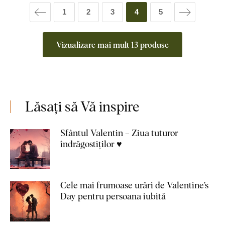
1
2
3
4
5
Vizualizare mai mult 13 produse
Lăsați să Vă inspire
Sfântul Valentin – Ziua tuturor
îndrăgostiților ♥
Cele mai frumoase urări de Valentine’s
Day pentru persoana iubită