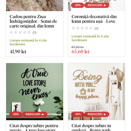
-25%
REDUCERI 🔥
Cadou pentru Ziua
Coroniță decorativă din
Îndrăgostiților - Semn de
lemn pentru ușă - Love
carte original, din lemn
(
0
)
(
0
)
Livrare estimată în 4 zile
lucrătoare
Livrare estimată în 4 zile
lucrătoare
87,50 lei
41
,90 lei
65
,60 lei
-25%
REDUCERI 🔥
-25%
REDUCERI 🔥
Citat despre iubire pentru
Citat despre iubire în
perete - A true love story...
engleză - Being with