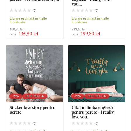
you...
(
0
)
(
0
)
Livrare estimată în 4 zile
Livrare estimată în 4 zile
lucrătoare
lucrătoare
180,70 lei
213,10 lei
135
,50 lei
159
,80 lei
de la
de la
-25%
REDUCERI 🔥
-25%
REDUCERI 🔥
Sticker love story pentru
Citat în limba engleză
perete
pentru perete - I really
love you...
(
0
)
(
0
)