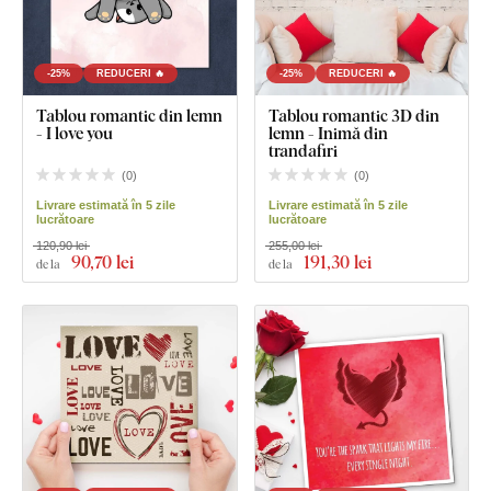
-25%
REDUCERI 🔥
-25%
REDUCERI 🔥
Tablou romantic din lemn
Tablou romantic 3D din
- I love you
lemn - Inimă din
trandafiri
(
0
)
(
0
)
Livrare estimată în 5 zile
Livrare estimată în 5 zile
lucrătoare
lucrătoare
120,90 lei
255,00 lei
90
,70 lei
191
,30 lei
de la
de la