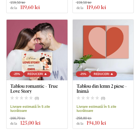
159,50 lei
159,50 lei
119
,60 lei
119
,60 lei
de la
de la
-25%
REDUCERI 🔥
-25%
REDUCERI 🔥
Tablou romantic - True
Tablou din lemn 2 piese -
Love Story
Inimă
(
0
)
(
0
)
Livrare estimată în 5 zile
Livrare estimată în 5 zile
lucrătoare
lucrătoare
166,70 lei
258,80 lei
125
,00 lei
194
,10 lei
de la
de la