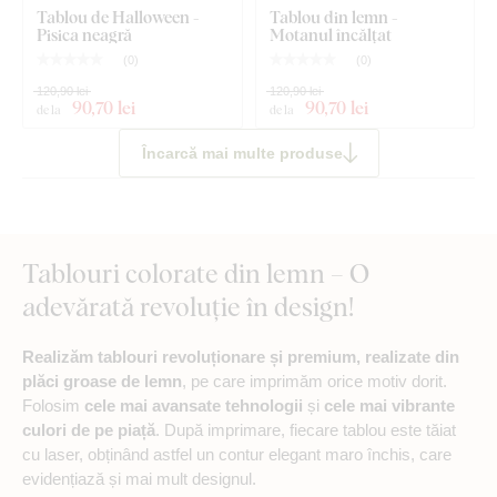
Tablou de Halloween -
Tablou din lemn -
Pisica neagră
Motanul încălțat
(
0
)
(
0
)
120,90 lei
120,90 lei
90
,70 lei
90
,70 lei
de la
de la
Încarcă mai multe produse
Tablouri colorate din lemn – O
adevărată revoluție în design!
Realizăm tablouri revoluționare și premium, realizate din
plăci groase de lemn
, pe care imprimăm orice motiv dorit.
Folosim
cele mai avansate tehnologii
și
cele mai vibrante
culori de pe piață
. După imprimare, fiecare tablou este tăiat
cu laser, obținând astfel un contur elegant maro închis, care
evidențiază și mai mult designul.