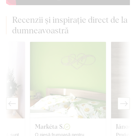
Recenzii și inspirație direct de la
dumneavoastră
Markéta S.
János T
bloul, sunt
O piesă frumoasă pentru
Produs foa