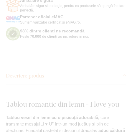
Ambalare sigură
Ambalăm sigur și ecologic, pentru ca produsele să ajungă în stare
perfectă.
Partener oficial eMAG
Suntem vânzător certificat și eMAG.ro.
98% dintre clienți ne recomandă
Peste
70.000 de clienți
au încredere în noi.
Descriere produs
Tablou romantic din lemn - I love you
Tablou vesel din lemn cu o pisicuță adorabilă
, care
transmite mesajul „I ♥ U” într-un mod jucăuș și plin de
afecțiune. Fundalul pastelat și designul drăgălaș
aduc căldură