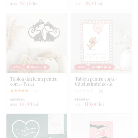
Dimensiunea de 66x66 cm și 90x90 cm - Tabloul are 2
97
,40 lei
28
,70 lei
de la
de la
cârlige.
-25%
REDUCERI 🔥
-25%
REDUCERI 🔥
Tablou din lemn pentru
Tablou pentru copii -
copii - Pisici
Cățeluș îndrăgostit
(
2
)
(
0
)
115,90 lei
159,50 lei
86
,90 lei
119
,60 lei
de la
de la
Ce este inclus în pachet?
Tablou romantic din lemn - I love you