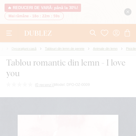
🔥 REDUCERI DE VARĂ: până la 30%!
Mai rămâne -
18o
:
22m
:
59s
rii
Decorațiuni casă
Tablouri din lemn de perete
Animale din lemn
Pisicile
Tablou romantic din lemn - I love
you
(
0 recenzii
)
Model:
DFO-OZ-0009