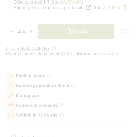
Diblu cu șurub
(1buc)
4,47 lei
Suport pentru expunerea produsului
(1buc)
14,60 lei
În coș
Livrăm
de la 15
,90 lei
Pentru comenzi de peste 500,00 lei, livrarea este
gratuită
Plată la livrare
Suntem producător direct
Montaj ușor
Cadouri la comandă
Schimb în 30 de zile