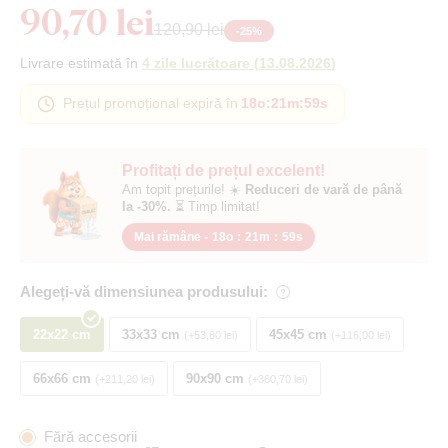
90,70 lei
120,90 lei
-
25
%
Livrare estimată în
4 zile lucrătoare
(
13.08.2026
)
Prețul promoțional expiră în
18o
:
21m
:
58s
Profitați de prețul excelent!
Am topit prețurile! ☀️
Reduceri de vară de până
la -30%.
⏳ Timp limitat!
Mai rămâne -
18o
:
21m
:
58s
Alegeți-vă dimensiunea produsului:
22x22 cm
33x33 cm
45x45 cm
+53,80 lei
+116,00 lei
66x66 cm
90x90 cm
+211,20 lei
+360,70 lei
Fără accesorii