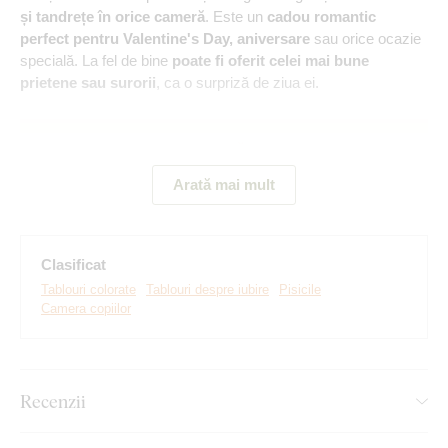
și tandrețe în orice cameră
. Este un
cadou romantic
perfect pentru Valentine's Day, aniversare
sau orice ocazie
specială. La fel de bine
poate fi oferit celei mai bune
prietene sau surorii
, ca o surpriză de ziua ei.
Arată mai mult
Clasificat
Tablouri colorate
Tablouri despre iubire
Pisicile
Camera copiilor
Realizăm tablouri premium, revoluționare din plăci
groase de lemn
pe care imprimăm orice model. Folosim
cea
Recenzii
mai avansată tehnologie și vopsele de calitate superioară
.
După ce placa este imprimată, decupăm tabloul cu ajutorul