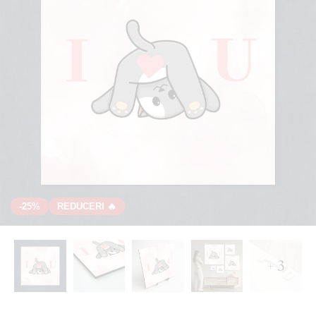
-25%
REDUCERI 🔥
+ 3