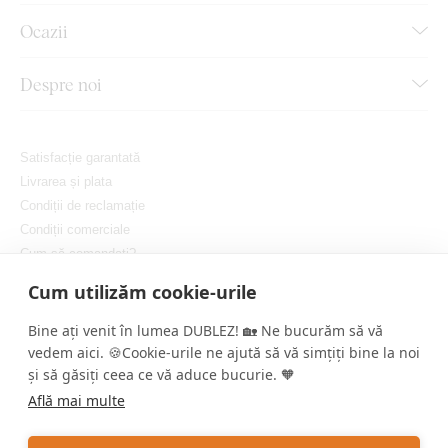
Ocazii
Despre noi
Satisfacție garantată
Livrarea și plata
Condiții de reclamație
Condiții comerciale
Cum să comandați?
Protejarea confidențialității dvs.
Cum utilizăm cookie-urile
Setați cookie-urile
Bine ați venit în lumea DUBLEZ! 🏡 Ne bucurăm să vă
vedem aici. 🍪Cookie-urile ne ajută să vă simțiți bine la noi
și să găsiți ceea ce vă aduce bucurie. 🧡
Află mai multe
Copyright © DUBLEZ 2026 | Toate drepturile rezervate