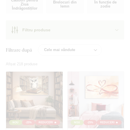
Cadouri pentru
Brelocuri din
În funcție de
Ziua
lemn
zodie
Îndrăgostiților
Filtru produse
Filtrare după
Afișat 218 produse
NOU
-25%
REDUCERI 🔥
NOU
-25%
REDUCERI 🔥