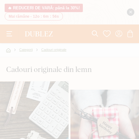
🔥 REDUCERI DE VARĂ: până la 30%!
Mai rămâne -
12o
:
6m
:
55s
Categorii
Cadouri originale
Cadouri originale din lemn