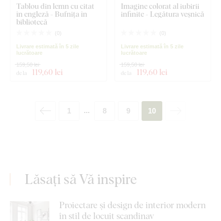
Tablou din lemn cu citat
Imagine colorat al iubirii
în engleză - Bufnița în
infinite - Legătura veșnică
bibliotecă
(
0
)
(
0
)
Livrare estimată în 5 zile
Livrare estimată în 5 zile
lucrătoare
lucrătoare
159,50 lei
159,50 lei
119
,60 lei
119
,60 lei
de la
de la
1
8
9
10
...
Lăsați să Vă inspire
Proiectare și design de interior modern
în stil de locuit scandinav