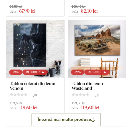
90,50 lei
109,40 lei
67
,90 lei
82
,10 lei
de la
de la
Ce este inclus în pachet?
Avengers - Tablouri din lemn pentru perete (6 bucăți)
Notă:
Dimensiunile menționate sunt dimensiunile după lipirea
pe perete, așa cum se vede în imaginea ilustrativă.
-25%
REDUCERI 🔥
-25%
REDUCERI 🔥
Tablou colorat din lemn –
Tablou din lemn -
Venom
Wasteland
(
0
)
(
0
)
159,50 lei
159,50 lei
119
,60 lei
119
,60 lei
de la
de la
Încarcă mai multe produse