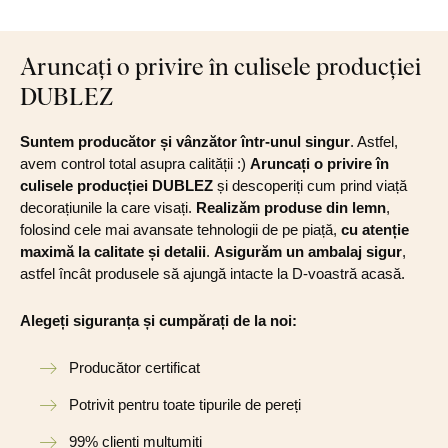
Aruncați o privire în culisele producției
DUBLEZ
Suntem producător și vânzător într-unul singur
. Astfel,
avem control total asupra calității :)
Aruncați o privire în
culisele producției DUBLEZ
și descoperiți cum prind viață
decorațiunile la care visați.
Realizăm produse din lemn
,
folosind cele mai avansate tehnologii de pe piață,
cu atenție
maximă la calitate și detalii
.
Asigurăm un ambalaj sigur
,
astfel încât produsele să ajungă intacte la D-voastră acasă.
Alegeți siguranța și cumpărați de la noi:
Producător certificat
Potrivit pentru toate tipurile de pereți
99% clienți mulțumiți