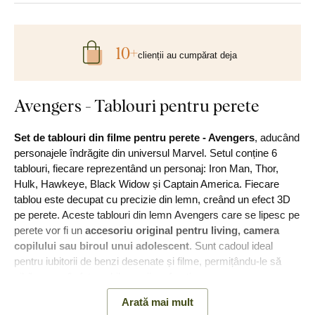
10+
clienții au cumpărat deja
Avengers - Tablouri pentru perete
Set de tablouri din filme pentru perete - Avengers
, aducând
personajele îndrăgite din universul Marvel. Setul conține 6
tablouri, fiecare reprezentând un personaj: Iron Man, Thor,
Hulk, Hawkeye, Black Widow și Captain America. Fiecare
tablou este decupat cu precizie din lemn, creând un efect 3D
pe perete. Aceste tablouri din lemn Avengers care se lipesc pe
perete vor fi un
accesoriu original pentru living, camera
copilului sau biroul unui adolescent
. Sunt cadoul ideal
pentru iubitorii de benzi desenate și filme, permițându-le să
aibă mereu în fața ochilor eroii preferați.
Arată mai mult
Semnificație:
Fiecare tablou simbolizează curajul, dreptatea și