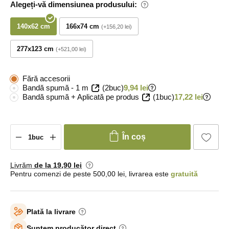
Alegeți-vă dimensiunea produsului:
140x62 cm
166x74 cm
+156,20 lei
277x123 cm
+521,00 lei
Fără accesorii
Bandă spumă - 1 m
(2buc)
9,94 lei
Bandă spumă + Aplicată pe produs
(1buc)
17,22 lei
În coș
Livrăm
de la 19
,90 lei
Pentru comenzi de peste 500,00 lei, livrarea este
gratuită
Plată la livrare
Suntem producător direct