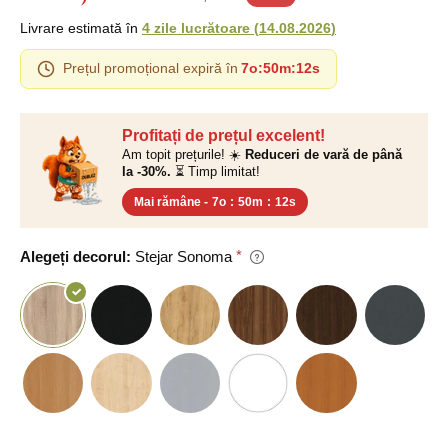
Livrare estimată în
4 zile lucrătoare
(
14.08.2026
)
Prețul promoțional expiră în
7o
:
50m
:
11s
Profitați de prețul excelent!
Am topit prețurile! ☀️
Reduceri de vară de până
la -30%.
⏳ Timp limitat!
Mai rămâne -
7o
:
50m
:
11s
Alegeți decorul:
Stejar Sonoma