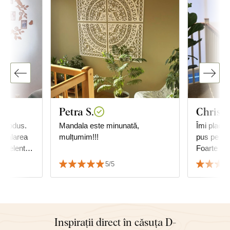
Petra S.
Christi
 produs.
Mandala este minunată,
Îmi place,
nstalarea
mulțumim!!!
pus pe per
excelent.
Foarte mu
turor.
5/5
Inspirații direct în căsuța D-