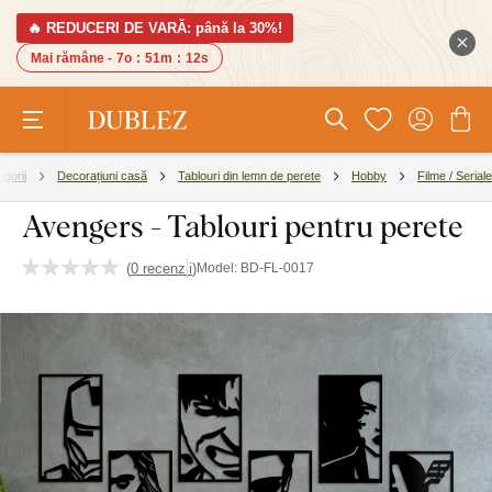
🔥 REDUCERI DE VARĂ: până la 30%!
Mai rămâne -
7o
:
51m
:
11s
egorii
Decorațiuni casă
Tablouri din lemn de perete
Hobby
Filme / Seriale
Avengers - Tablouri pentru perete
(
0 recenzii
)
Model:
BD-FL-0017