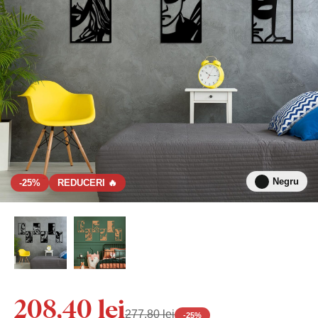
Negru
-25%
REDUCERI 🔥
208,40 lei
277,80 lei
-
25
%