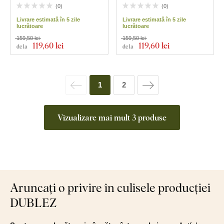
(
0
)
(
0
)
Livrare estimată în 5 zile
Livrare estimată în 5 zile
lucrătoare
lucrătoare
159,50 lei
159,50 lei
119
,60 lei
119
,60 lei
de la
de la
1
2
Vizualizare mai mult 3 produse
Aruncați o privire în culisele producției
DUBLEZ