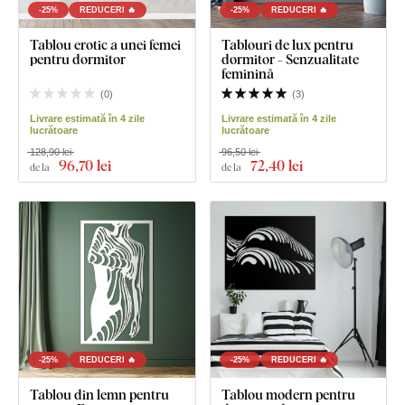
-25%
REDUCERI 🔥
-25%
REDUCERI 🔥
Tablou erotic a unei femei
Tablouri de lux pentru
pentru dormitor
dormitor - Senzualitate
feminină
(
0
)
(
3
)
Livrare estimată în 4 zile
Livrare estimată în 4 zile
lucrătoare
lucrătoare
128,90 lei
96,50 lei
96
,70 lei
72
,40 lei
de la
de la
-25%
REDUCERI 🔥
-25%
REDUCERI 🔥
Tablou din lemn pentru
Tablou modern pentru