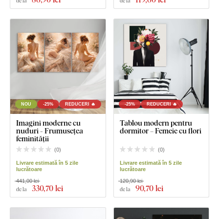
de la
de la
NOU
-25%
REDUCERI 🔥
-25%
REDUCERI 🔥
Imagini moderne cu
Tablou modern pentru
nuduri - Frumusețea
dormitor – Femeie cu flori
feminității
(
0
)
(
0
)
Livrare estimată în 5 zile
Livrare estimată în 5 zile
lucrătoare
lucrătoare
441,00 lei
120,90 lei
330
,70 lei
90
,70 lei
de la
de la