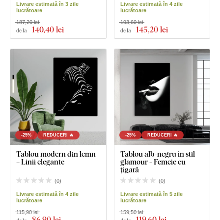
Livrare estimată în 3 zile
Livrare estimată în 4 zile
lucrătoare
lucrătoare
187,20 lei
193,60 lei
140
,40 lei
145
,20 lei
de la
de la
-25%
REDUCERI 🔥
-25%
REDUCERI 🔥
Tablou modern din lemn
Tablou alb-negru în stil
– Linii elegante
glamour - Femeie cu
țigară
(
0
)
(
0
)
Livrare estimată în 4 zile
Livrare estimată în 5 zile
lucrătoare
lucrătoare
115,90 lei
159,50 lei
86
,90 lei
119
,60 lei