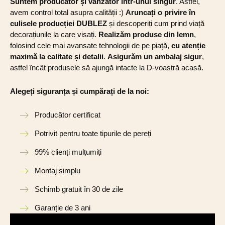
Suntem producător și vânzător într-unul singur
. Astfel,
avem control total asupra calității :)
Aruncați o privire în
culisele producției DUBLEZ
și descoperiți cum prind viață
decorațiunile la care visați.
Realizăm produse din lemn
,
folosind cele mai avansate tehnologii de pe piață,
cu atenție
maximă la calitate și detalii
.
Asigurăm un ambalaj sigur
,
astfel încât produsele să ajungă intacte la D-voastră acasă.
Alegeți siguranța și cumpărați de la noi:
Producător certificat
Potrivit pentru toate tipurile de pereți
99% clienți mulțumiți
Montaj simplu
Schimb gratuit în 30 de zile
Garanție de 3 ani