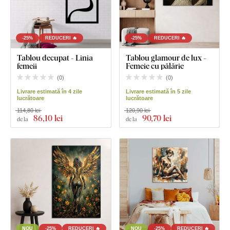
-25%
REDUCERI 🔥
-25%
REDUCERI 🔥
Tablou decupat - Linia
Tablou glamour de lux -
femeii
Femeie cu pălărie
(
0
)
(
0
)
Livrare estimată în 4 zile
Livrare estimată în 5 zile
lucrătoare
lucrătoare
114,80 lei
120,90 lei
86
,10 lei
90
,70 lei
de la
de la
NOU
-25%
REDUCERI 🔥
NOU
-25%
REDUCERI 🔥