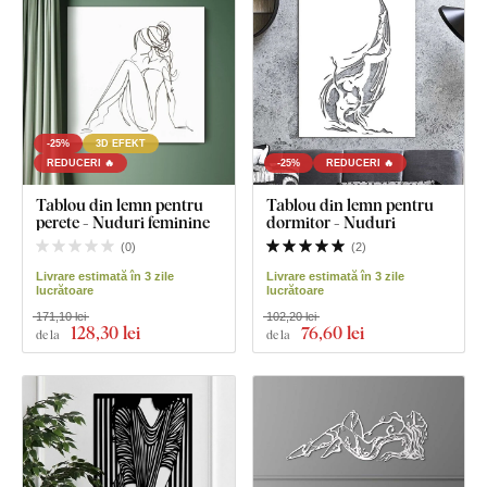
-25%
3D EFEKT
REDUCERI 🔥
-25%
REDUCERI 🔥
Tablou din lemn pentru
Tablou din lemn pentru
perete - Nuduri feminine
dormitor - Nuduri
(
0
)
(
2
)
Livrare estimată în 3 zile
Livrare estimată în 3 zile
lucrătoare
lucrătoare
171,10 lei
102,20 lei
128
,30 lei
76
,60 lei
de la
de la