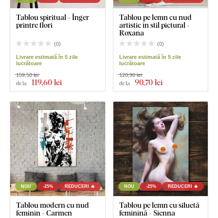
Tablou spiritual - Înger
Tablou pe lemn cu nud
printre flori
artistic în stil pictural -
Roxana
(
0
)
(
0
)
Livrare estimată în 5 zile
Livrare estimată în 5 zile
lucrătoare
lucrătoare
159,50 lei
120,90 lei
119
,60 lei
90
,70 lei
de la
de la
NOU
-25%
REDUCERI 🔥
NOU
-25%
REDUCERI 🔥
Tablou modern cu nud
Tablou pe lemn cu siluetă
feminin - Carmen
feminină - Sienna