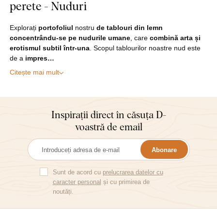
perete - Nuduri
Explorați
portofoliul
nostru
de tablouri din lemn
concentrându-se pe nudurile umane
, care
combină arta și
erotismul subtil într-una
. Scopul tablourilor noastre nud este
de a
impres…
Citește mai mult
Inspirații direct în căsuța D-
voastră de email
Abonare
Sunt de acord cu
prelucrarea datelor cu
caracter personal
și cu primirea de
noutăți.