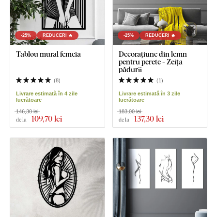
-25%
REDUCERI 🔥
-25%
REDUCERI 🔥
Tablou mural femeia
Decorațiune din lemn
pentru perete - Zeița
pădurii
(
8
)
(
1
)
Livrare estimată în 4 zile
Livrare estimată în 3 zile
lucrătoare
lucrătoare
146,30 lei
183,00 lei
109
,70 lei
137
,30 lei
de la
de la