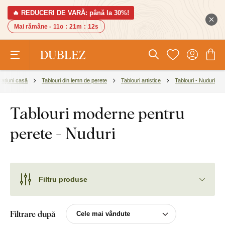
🔥 REDUCERI DE VARĂ: până la 30%!
Mai rămâne -
11o
:
21m
:
11s
ațiuni casă
Tablouri din lemn de perete
Tablouri artistice
Tablouri - Nuduri
Tablouri moderne pentru
perete - Nuduri
Filtru produse
Filtrare după