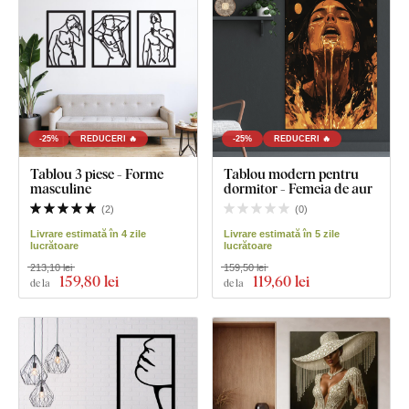
-25%
REDUCERI 🔥
-25%
REDUCERI 🔥
Tablou 3 piese - Forme
Tablou modern pentru
masculine
dormitor - Femeia de aur
(
2
)
(
0
)
Livrare estimată în 4 zile
Livrare estimată în 5 zile
lucrătoare
lucrătoare
213,10 lei
159,50 lei
159
,80 lei
119
,60 lei
de la
de la