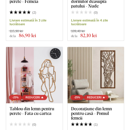
perete - Femeia
dormitor deasupra
patului - Nude
(
2
)
(
0
)
Livrare estimată în 3 zile
Livrare estimată în 4 zile
lucrătoare
lucrătoare
115,90 lei
109,40 lei
86
,90 lei
82
,10 lei
de la
de la
-25%
REDUCERI 🔥
-25%
REDUCERI 🔥
Tablou din lemn pentru
Decorațiune din lemn
perete - Fata cu cartea
pentru casă - Pomul
femeii
(
0
)
(
1
)