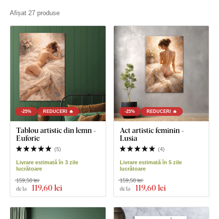
Afișat 27 produse
-25%
REDUCERI 🔥
-25%
REDUCERI 🔥
Tablou artistic din lemn -
Act artistic feminin -
Euforie
Lusia
(
5
)
(
4
)
Livrare estimată în 3 zile
Livrare estimată în 5 zile
lucrătoare
lucrătoare
159,50 lei
159,50 lei
119
,60 lei
119
,60 lei
de la
de la