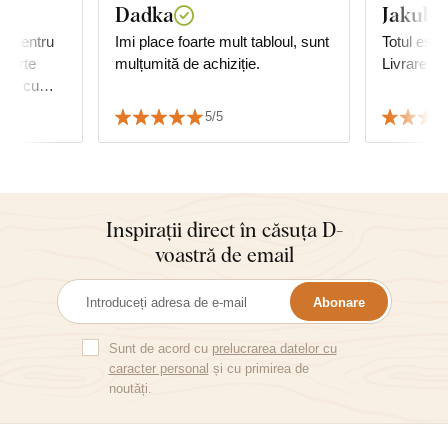
Dadka
Jakub V
lt pentru
Imi place foarte mult tabloul, sunt
Totul este
foarte
mulțumită de achiziție.
Livrare ra
foto cu
e perfect.
5/5
Inspirații direct în căsuța D-
voastră de email
Abonare
Sunt de acord cu
prelucrarea datelor cu
caracter personal
și cu primirea de
noutăți.