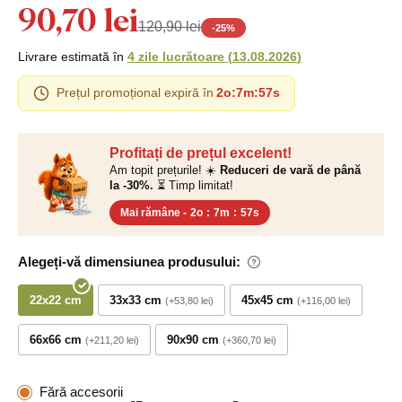
90,70 lei
120,90 lei
-
25
%
Livrare estimată în
4 zile lucrătoare
(
13.08.2026
)
Prețul promoțional expiră în
2o
:
7m
:
56s
Profitați de prețul excelent!
Am topit prețurile! ☀️
Reduceri de vară de până
la -30%.
⏳ Timp limitat!
Mai rămâne -
2o
:
7m
:
56s
Alegeți-vă dimensiunea produsului:
22x22 cm
33x33 cm
45x45 cm
+53,80 lei
+116,00 lei
66x66 cm
90x90 cm
+211,20 lei
+360,70 lei
Fără accesorii