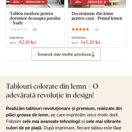
-25%
REDUCERI 🔥
-25%
REDUCERI 🔥
Tablou modern pentru
Decorațiune din lemn
dormitor deasupra patului
pentru casă - Pomul femeii
- Nude
(
0
)
(
1
)
109,40 lei
193,60 lei
82
,10 lei
145
,20 lei
de la
de la
Încarcă mai multe produse
Tablouri colorate din lemn – O
adevărată revoluție în design!
Realizăm tablouri revoluționare și premium, realizate din
plăci groase de lemn
, pe care imprimăm orice motiv dorit.
Folosim
cele mai avansate tehnologii
și
cele mai vibrante
culori de pe piață
. După imprimare, fiecare tablou este tăiat