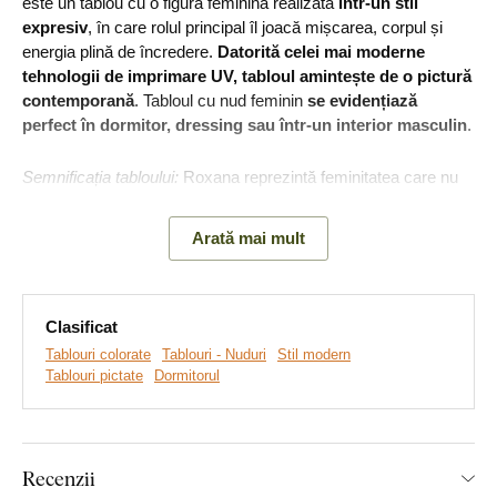
este un tablou cu o figură feminină realizată
într-un stil
expresiv
, în care rolul principal îl joacă mișcarea, corpul și
energia plină de încredere.
Datorită celei mai moderne
tehnologii de imprimare UV, tabloul amintește de o pictură
contemporană
. Tabloul cu nud feminin
se evidențiază
perfect în dormitor, dressing sau într-un interior masculin
.
Semnificația tabloului:
Roxana reprezintă feminitatea care nu
încearcă să pară perfectă, ci autentică. Poziția aplecată aduce
tabloului intimitate și calm, în timp ce tușele expresive de
Arată mai mult
culoare evidențiază energia, temperamentul și puterea
interioară.
Clasificat
Tablouri colorate
Tablouri - Nuduri
Stil modern
Tablouri pictate
Dormitorul
Recenzii