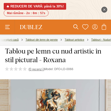
🔥 REDUCERI DE VARĂ: până la 30%!
Mai rămâne -
2o
:
8m
:
56s
ecorațiuni casă
Tablouri din lemn de perete
Tablouri artistice
Tablouri - Nuduri
Tablou pe lemn cu nud artistic în
stil pictural - Roxana
(
0 recenzii
)
Model:
DFO-LD-0066