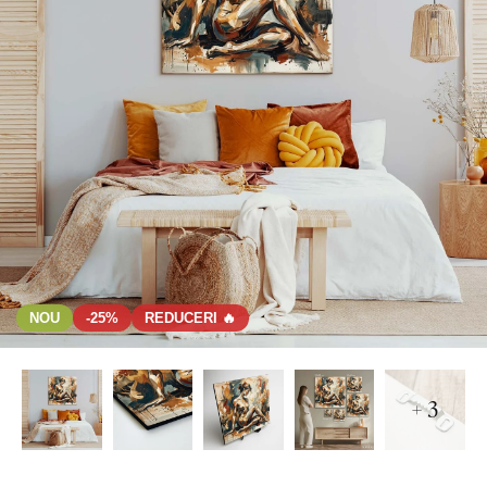
NOU
-25%
REDUCERI 🔥
+ 3