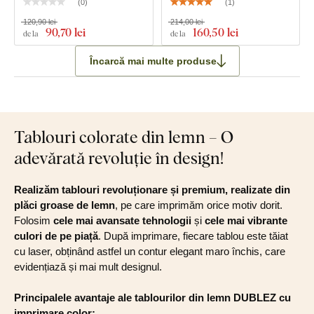
(
0
)
(
1
)
120,90 lei
214,00 lei
90
,70 lei
160
,50 lei
de la
de la
Încarcă mai multe produse
Tablouri colorate din lemn – O
adevărată revoluție în design!
Realizăm tablouri revoluționare și premium, realizate din
plăci groase de lemn
, pe care imprimăm orice motiv dorit.
Folosim
cele mai avansate tehnologii
și
cele mai vibrante
culori de pe piață
. După imprimare, fiecare tablou este tăiat
cu laser, obținând astfel un contur elegant maro închis, care
evidențiază și mai mult designul.
Principalele avantaje ale tablourilor din lemn DUBLEZ cu
imprimare color: