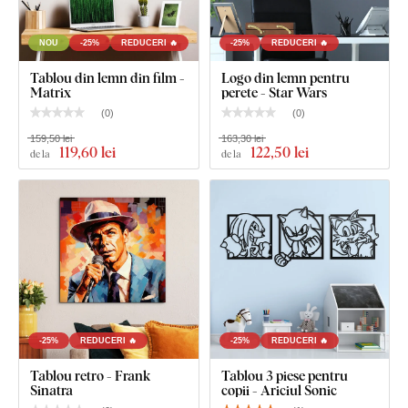
NOU
-25%
REDUCERI 🔥
-25%
REDUCERI 🔥
Tablou din lemn din film -
Logo din lemn pentru
Matrix
perete - Star Wars
(
0
)
(
0
)
159,50 lei
163,30 lei
119
,60 lei
122
,50 lei
de la
de la
-25%
REDUCERI 🔥
-25%
REDUCERI 🔥
Tablou retro - Frank
Tablou 3 piese pentru
Sinatra
copii - Ariciul Sonic