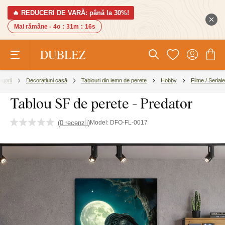
🔥 REDUCERI DE VARĂ: până la 30%!
Mai rămâne -
4o
:
31m
:
15s
egorii
Decorațiuni casă
Tablouri din lemn de perete
Hobby
Filme / Seriale
Tablou SF de perete - Predator
(
0 recenzii
)
Model:
DFO-FL-0017