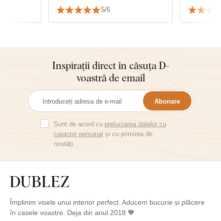
 viteza
5/5
balării.
Inspirații direct în căsuța D-
voastră de email
Abonare
Sunt de acord cu
prelucrarea datelor cu
caracter personal
și cu primirea de
noutăți.
Împlinim visele unui interior perfect. Aducem bucurie și plăcere
în casele voastre. Deja din anul 2018 🧡