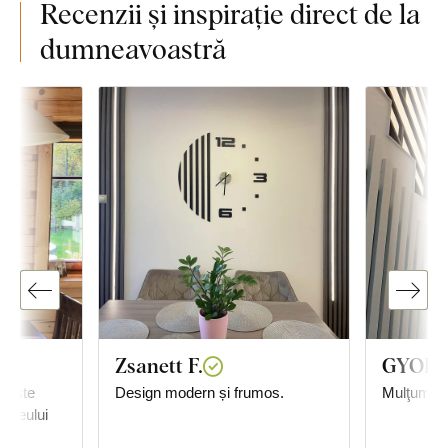
Recenzii și inspirație direct de la
dumneavoastră
Zsanett F.
GYORG
; este
Design modern și frumos.
Mulţumită
a leului
.