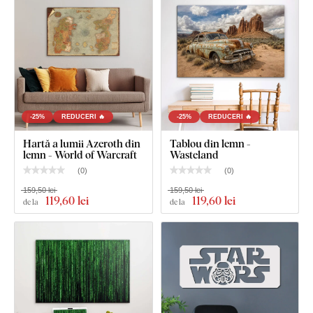
tabloului
Instrucțiuni clare pentru montaj
-25%
REDUCERI 🔥
-25%
REDUCERI 🔥
Hartă a lumii Azeroth din
Tablou din lemn -
lemn - World of Warcraft
Wasteland
(
0
)
(
0
)
159,50 lei
159,50 lei
119
,60 lei
119
,60 lei
de la
de la