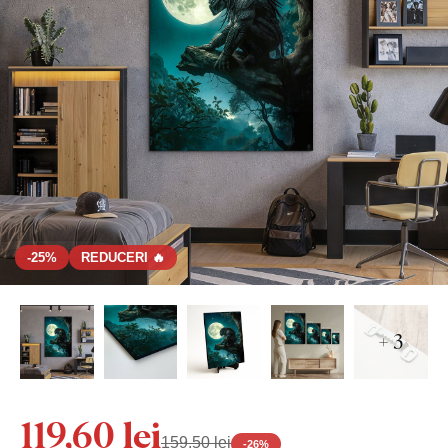
-25%
REDUCERI 🔥
+ 3
119,60 lei
159,50 lei
-
26
%