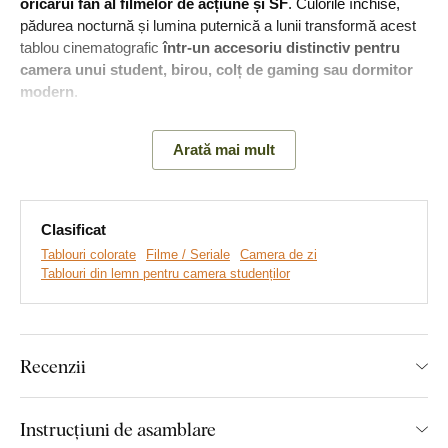
oricărui fan al filmelor de acțiune și SF
. Culorile închise,
pădurea nocturnă și lumina puternică a lunii transformă acest
tablou cinematografic
într-un accesoriu distinctiv pentru
camera unui student, birou, colț de gaming sau dormitor
modern
.
Semnificația tabloului:
Predator este simbolul vânătorii
Arată mai mult
necruțătoare, al puterii și al testului de curaj. Tocmai aici se
regăsește cel mai puternic mesaj al filmului cult din 1987 -
vânătorul devine brusc cel vânat, iar capacitatea de a
supraviețui, de a-și păstra calmul și de a rezista chiar și în fața
Clasificat
unui pericol necunoscut devine decisivă.
Tablouri colorate
Filme / Seriale
Camera de zi
Tablouri din lemn pentru camera studenților
Recenzii
Instrucțiuni de asamblare