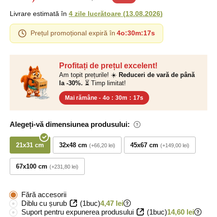
Livrare estimată în
4 zile lucrătoare
(
13.08.2026
)
Prețul promoțional expiră în
4o
:
30m
:
16s
Profitați de prețul excelent!
Am topit prețurile! ☀️
Reduceri de vară de până
la -30%.
⏳ Timp limitat!
Mai rămâne -
4o
:
30m
:
16s
Alegeți-vă dimensiunea produsului:
21x31 cm
32x48 cm
45x67 cm
+66,20 lei
+149,00 lei
67x100 cm
+231,80 lei
Fără accesorii
Diblu cu șurub
(1buc)
4,47 lei
Suport pentru expunerea produsului
(1buc)
14,60 lei