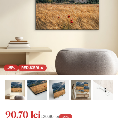
-25%
REDUCERI 🔥
+ 3
90,70 lei
120,90 lei
-
25
%