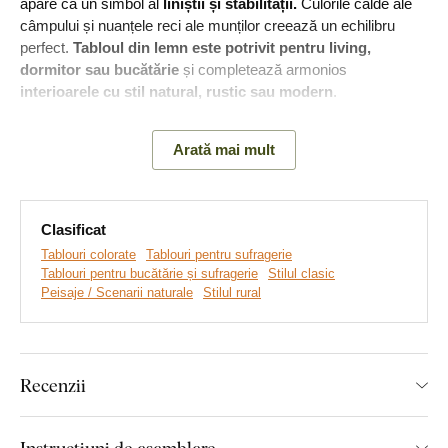
apare ca un simbol al
liniștii și stabilității.
Culorile calde ale
câmpului și nuanțele reci ale munților creează un echilibru
perfect.
Tabloul din lemn este potrivit pentru living,
dormitor sau bucătărie
și completează armonios
interioarele cu stil natural, rustic sau modern
.
Semnificația tabloului:
Casa simbolizează siguranța și refugiu,
Arată mai mult
în timp ce munții din fundal amintesc de forța, permanența și
frumusețea lumii, care dăinuie în timp.
Clasificat
Tablouri colorate
Tablouri pentru sufragerie
Tablouri pentru bucătărie și sufragerie
Stilul clasic
Peisaje / Scenarii naturale
Stilul rural
Recenzii
Instrucțiuni de asamblare