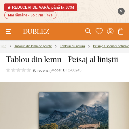
🔥 REDUCERI DE VARĂ: până la 30%!
Mai rămâne -
3o
:
7m
:
47s
 casă
Tablouri din lemn de perete
Tablouri cu natura
Peisaje / Scenarii naturale
Tablou din lemn - Peisaj al liniștii
(
0 recenzii
)
Model:
DFO-00245