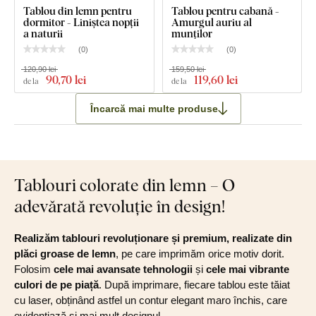
Tablou din lemn pentru
Tablou pentru cabană -
dormitor - Liniștea nopții
Amurgul auriu al
a naturii
munților
(
0
)
(
0
)
120,90 lei
159,50 lei
90
,70 lei
119
,60 lei
de la
de la
Încarcă mai multe produse
Tablouri colorate din lemn – O
adevărată revoluție în design!
Realizăm tablouri revoluționare și premium, realizate din
plăci groase de lemn
, pe care imprimăm orice motiv dorit.
Folosim
cele mai avansate tehnologii
și
cele mai vibrante
culori de pe piață
. După imprimare, fiecare tablou este tăiat
cu laser, obținând astfel un contur elegant maro închis, care
evidențiază și mai mult designul.