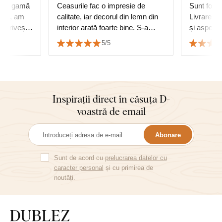
e. O gamă
Ceasurile fac o impresie de
Sunt foart
ului, am
calitate, iar decorul din lemn din
Livrarea, 
potrivește
interior arată foarte bine. S-a
și aspectu
or în doi
reușit să se potrivească cu
Recomand 
5/5
decorul podelei.
Juraj
Inspirații direct în căsuța D-
voastră de email
Abonare
Sunt de acord cu
prelucrarea datelor cu
caracter personal
și cu primirea de
noutăți.