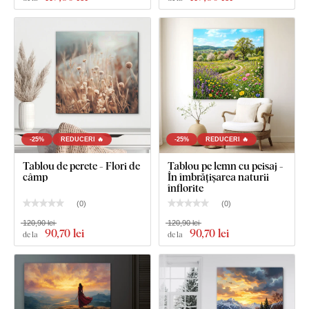
Dimensiunea de 22x22 cm, 33x33 cm și 45x45 cm -
Tabloul are un cârlig.
Dimensiunea de 66x66 cm și 90x90 cm - Tabloul are 2
cârlige.
-25%
REDUCERI 🔥
-25%
REDUCERI 🔥
Tablou de perete - Flori de
Tablou pe lemn cu peisaj -
câmp
În îmbrățișarea naturii
înflorite
(
0
)
(
0
)
120,90 lei
120,90 lei
90
,70 lei
90
,70 lei
de la
de la