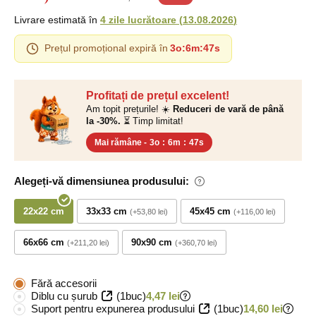
Livrare estimată în
4 zile lucrătoare
(
13.08.2026
)
Prețul promoțional expiră în
3o
:
6m
:
46s
Profitați de prețul excelent!
Am topit prețurile! ☀️
Reduceri de vară de până
la -30%.
⏳ Timp limitat!
Mai rămâne -
3o
:
6m
:
46s
Alegeți-vă dimensiunea produsului:
22x22 cm
33x33 cm
45x45 cm
+53,80 lei
+116,00 lei
66x66 cm
90x90 cm
+211,20 lei
+360,70 lei
Fără accesorii
Diblu cu șurub
(1buc)
4,47 lei
Suport pentru expunerea produsului
(1buc)
14,60 lei