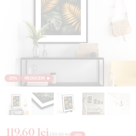
-25%
REDUCERI 🔥
+ 3
119,60 lei
159,50 lei
-
26
%