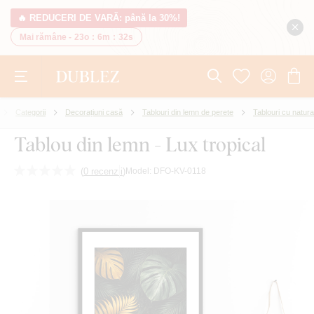
🔥 REDUCERI DE VARĂ: până la 30%!
Mai rămâne -
23o
:
6m
:
32s
Categorii
Decorațiuni casă
Tablouri din lemn de perete
Tablouri cu natura
Tablou din lemn - Lux tropical
(
0 recenzii
)
Model:
DFO-KV-0118