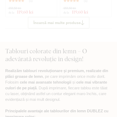
(
1
)
(
1
)
159,50 lei
159,50 lei
119
,60 lei
119
,60 lei
de la
de la
Încarcă mai multe produse
Tablouri colorate din lemn – O
adevărată revoluție în design!
Realizăm tablouri revoluționare și premium, realizate din
plăci groase de lemn
, pe care imprimăm orice motiv dorit.
Folosim
cele mai avansate tehnologii
și
cele mai vibrante
culori de pe piață
. După imprimare, fiecare tablou este tăiat
cu laser, obținând astfel un contur elegant maro închis, care
evidențiază și mai mult designul.
Principalele avantaje ale tablourilor din lemn DUBLEZ cu
imprimare color: