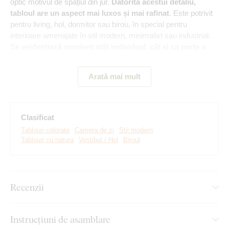
optic motivul de spațiul din jur.
Datorită acestui detaliu,
tabloul are un aspect mai luxos și mai rafinat
. Este potrivit
pentru living, hol, dormitor sau birou, în special pentru
interioare amenajate în stil modern, minimalist sau industrial.
Se evidențiază excelent atât individual, cât și ca parte a
unei galerii mai ample de tablouri
.
Arată mai mult
Atenție:
Rama ilustrată în imagine este imprimată împreună
cu motivul tabloului, formând un singur element.
Tabloul nu
include o ramă separată.
Clasificat
Tablouri colorate
Camera de zi
Stil modern
Tablouri cu natura
Vestibul / Hol
Biroul
Recenzii
Instrucțiuni de asamblare