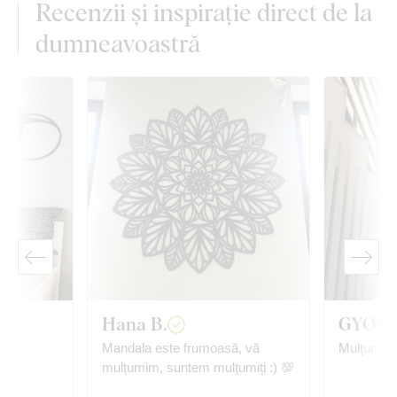
Recenzii și inspirație direct de la
dumneavoastră
Hana B.
GYORG
Mandala este frumoasă, vă
Mulţumită
mulțumim, suntem mulțumiți :) 💯