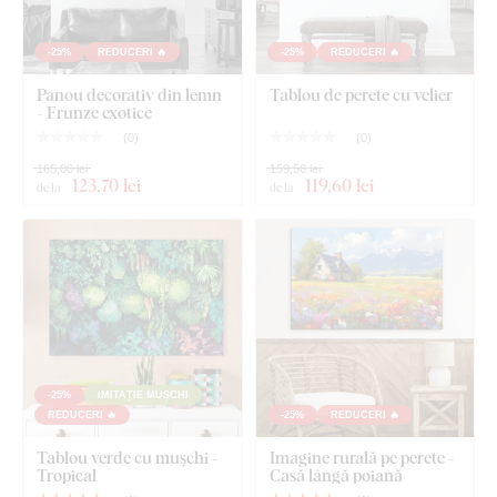
-25%
REDUCERI 🔥
-25%
REDUCERI 🔥
Panou decorativ din lemn
Tablou de perete cu velier
- Frunze exotice
(
0
)
(
0
)
165,00 lei
159,50 lei
123
,70 lei
119
,60 lei
de la
de la
-25%
IMITAȚIE MUȘCHI
REDUCERI 🔥
-25%
REDUCERI 🔥
Tablou verde cu mușchi -
Imagine rurală pe perete -
Tropical
Casă lângă poiană