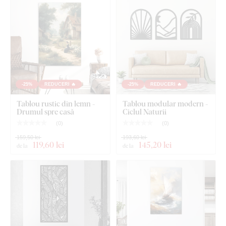
-25%
REDUCERI 🔥
-25%
REDUCERI 🔥
Tablou rustic din lemn -
Tablou modular modern -
Drumul spre casă
Ciclul Naturii
(
0
)
(
0
)
159,50 lei
193,60 lei
119
,60 lei
145
,20 lei
de la
de la