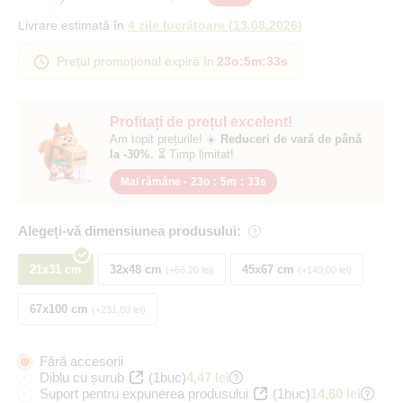
Livrare estimată în
4 zile lucrătoare
(
13.08.2026
)
Prețul promoțional expiră în
23o
:
5m
:
32s
Profitați de prețul excelent!
Am topit prețurile! ☀️
Reduceri de vară de până
la -30%.
⏳ Timp limitat!
Mai rămâne -
23o
:
5m
:
32s
Alegeți-vă dimensiunea produsului:
21x31 cm
32x48 cm
45x67 cm
+66,20 lei
+149,00 lei
67x100 cm
+231,80 lei
Fără accesorii
Diblu cu șurub
(1buc)
4,47 lei
Suport pentru expunerea produsului
(1buc)
14,60 lei