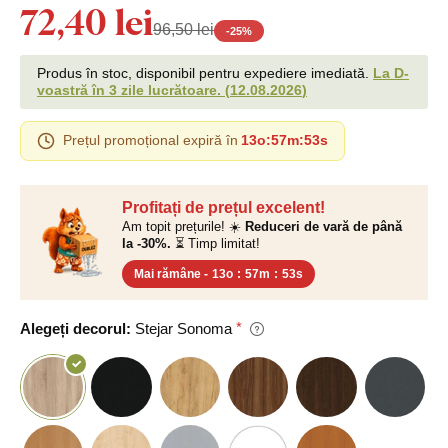
72,40 lei
96,50 lei
-
25
%
Produs în stoc, disponibil pentru expediere imediată.
La D-
voastră în 3 zile lucrătoare.
(
12.08.2026
)
Prețul promoțional expiră în
13o
:
57m
:
53s
Profitați de prețul excelent!
Am topit prețurile! ☀️
Reduceri de vară de până
la -30%.
⏳ Timp limitat!
Mai rămâne -
13o
:
57m
:
53s
Alegeți decorul:
Stejar Sonoma