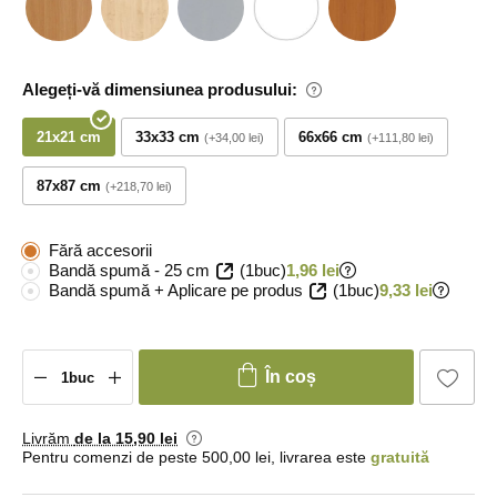
Alegeți-vă dimensiunea produsului:
21x21 cm
33x33 cm
66x66 cm
+34,00 lei
+111,80 lei
87x87 cm
+218,70 lei
Fără accesorii
Bandă spumă - 25 cm
(1buc)
1,96 lei
Bandă spumă + Aplicare pe produs
(1buc)
9,33 lei
În coș
Livrăm
de la 15
,90 lei
Pentru comenzi de peste 500,00 lei, livrarea este
gratuită