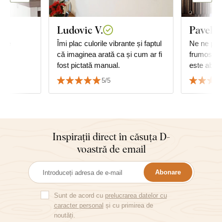
Ludovic V.
Pavel 
gine
Îmi plac culorile vibrante și faptul
Ne ne plac
că imaginea arată ca și cum ar fi
frumos rea
fost pictată manual.
este absol
Apreciem
5/5
de livrare 
Inspirații direct în căsuța D-
voastră de email
Abonare
Sunt de acord cu
prelucrarea datelor cu
caracter personal
și cu primirea de
noutăți.