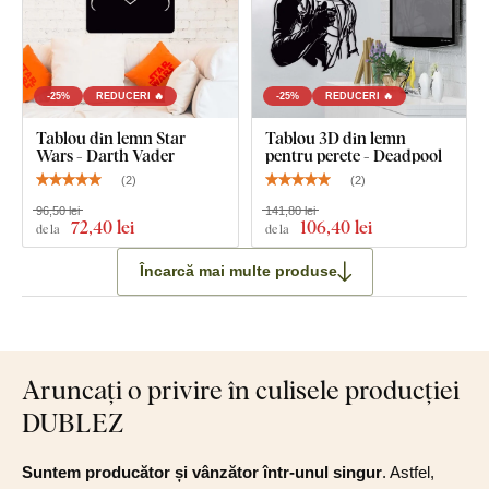
-25%
REDUCERI 🔥
-25%
REDUCERI 🔥
Tablou din lemn Star
Tablou 3D din lemn
Wars - Darth Vader
pentru perete - Deadpool
(
2
)
(
2
)
96,50 lei
141,80 lei
72
,40 lei
106
,40 lei
de la
de la
Încarcă mai multe produse
Aruncați o privire în culisele producției
DUBLEZ
Suntem producător și vânzător într-unul singur
. Astfel,