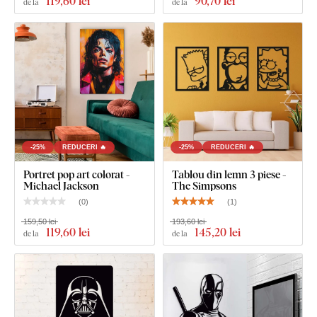
119
,60 lei
90
,70 lei
de la
de la
-25%
REDUCERI 🔥
-25%
REDUCERI 🔥
Portret pop art colorat -
Tablou din lemn 3 piese -
Michael Jackson
The Simpsons
(
0
)
(
1
)
159,50 lei
193,60 lei
119
,60 lei
145
,20 lei
de la
de la