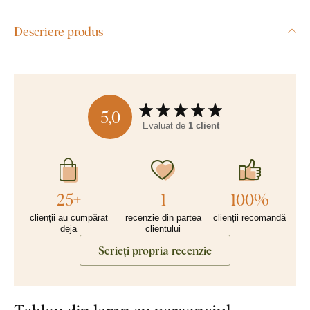
Descriere produs
5,0
Evaluat de
1 client
25+
1
100%
clienții au cumpărat
recenzie din partea
clienții recomandă
deja
clientului
Scrieți propria recenzie