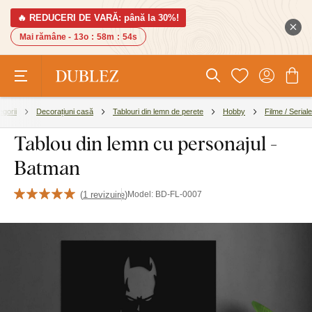
🔥 REDUCERI DE VARĂ: până la 30%!
Mai rămâne -
13o
:
58m
:
53s
egorii
Decorațiuni casă
Tablouri din lemn de perete
Hobby
Filme / Seriale
Tablou din lemn cu personajul -
Batman
(
1 revizuire
)
Model:
BD-FL-0007