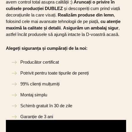
avem control total asupra calității :)
Aruncați o privire în
culisele producției DUBLEZ
și descoperiți cum prind viață
decorațiunile la care visați.
Realizăm produse din lemn
,
folosind cele mai avansate tehnologii de pe piață,
cu atenție
maximă la calitate și detalii
.
Asigurăm un ambalaj sigur
,
astfel încât produsele să ajungă intacte la D-voastră acasă.
Alegeți siguranța și cumpărați de la noi:
Producător certificat
Potrivit pentru toate tipurile de pereți
99% clienți mulțumiți
Montaj simplu
Schimb gratuit în 30 de zile
Garanție de 3 ani