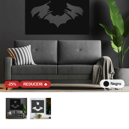
Negru
-25%
REDUCERI 🔥