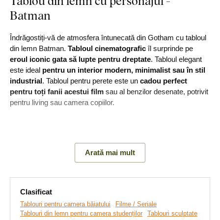
Tablou din lemn cu personajul -
Batman
Îndrăgostiți-vă de atmosfera întunecată din Gotham cu tabloul
din lemn Batman.
Tabloul cinematografic
îl surprinde pe
eroul iconic gata să lupte pentru dreptate
. Tabloul elegant
este ideal
pentru un interior modern, minimalist sau în stil
industrial
. Tabloul pentru perete este un
cadou perfect
pentru toți fanii acestui film
sau al benzilor desenate, potrivit
pentru living sau camera copiilor.
Principalele avantaje ale produsului:
Arată mai mult
Tablou modern pentru perete
Cadou ideal pentru un fan
Clasificat
Ușor de montat pe perete
Tablouri pentru camera băiatului
Filme / Seriale
Tablouri din lemn pentru camera studenților
Tablouri sculptate
Material din lemn cu grosimea de 3 mm