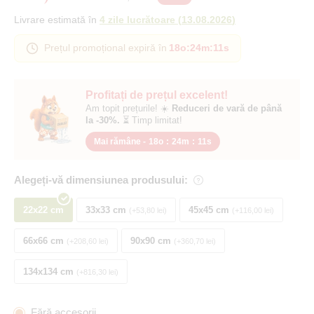
Livrare estimată în
4 zile lucrătoare
(
13.08.2026
)
Prețul promoțional expiră în
18o
:
24m
:
10s
Profitați de prețul excelent!
Am topit prețurile! ☀️
Reduceri de vară de până
la -30%.
⏳ Timp limitat!
Mai rămâne -
18o
:
24m
:
10s
Alegeți-vă dimensiunea produsului:
22x22 cm
33x33 cm
45x45 cm
+53,80 lei
+116,00 lei
66x66 cm
90x90 cm
+208,60 lei
+360,70 lei
134x134 cm
+816,30 lei
Fără accesorii