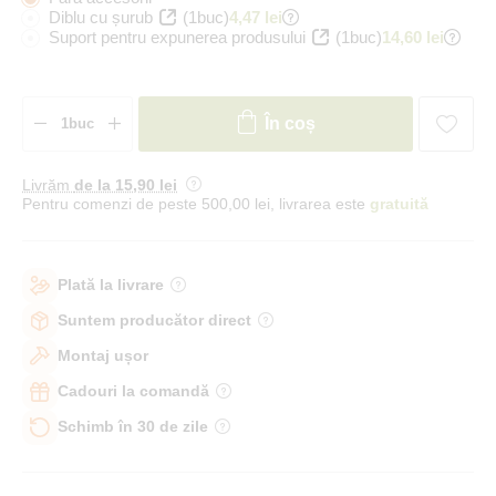
Diblu cu șurub
(1buc)
4,47 lei
Suport pentru expunerea produsului
(1buc)
14,60 lei
În coș
Livrăm
de la 15
,90 lei
Pentru comenzi de peste 500,00 lei, livrarea este
gratuită
Plată la livrare
Suntem producător direct
Montaj ușor
Cadouri la comandă
Schimb în 30 de zile