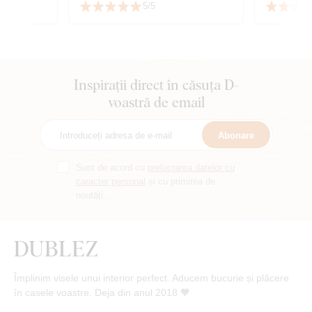
5/5
ră. Vă mulțumesc
Inspirații direct în căsuța D-
voastră de email
Abonare
Sunt de acord cu
prelucrarea datelor cu
caracter personal
și cu primirea de
noutăți.
Împlinim visele unui interior perfect. Aducem bucurie și plăcere
în casele voastre. Deja din anul 2018 🧡