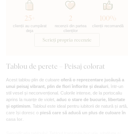
25+
2
100%
clienții au cumpărat
recenzii din partea
clienții recomandă
deja
clienților
Scrieți propria recenzie
Tablou de perete – Peisaj colorat
Acest tablou plin de culoare
oferă o reprezentare jucăușă a
unui peisaj vibrant, plin de flori înflorite și dealuri
, într-un
stil vesel și neconvențional. Culorile intense, de la portocaliu
aprins la nuanțe de violet,
aduc o stare de bucurie, libertate
și optimism
. Tabloul este ideal pentru iubitorii de natură și artă,
care își doresc o
piesă care să aducă un plus de culoare în
casa lor
.
Semnificația tabloului:
Tabloul transmite bucurie, vitalitate și