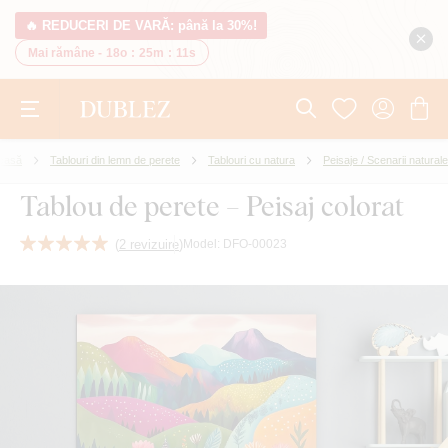
🔥 REDUCERI DE VARĂ: până la 30%!
Mai rămâne -
18o
:
25m
:
10s
 casă
Tablouri din lemn de perete
Tablouri cu natura
Peisaje / Scenarii naturale
Tablou de perete – Peisaj colorat
(
2 revizuire
)
Model:
DFO-00023