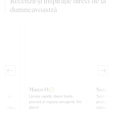
Recenzii și inspirație direct de la
dumneavoastră
Marco O.
Szandr
loul și
Livrare rapidă, tăiere foarte
Sunt comp
ste
precisă și vopsea omogenă. Îmi
produs. Îți mulțumesc pentru
place!
ca
 de la