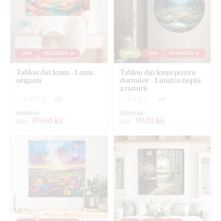
-25%
REDUCERI 🔥
NOU
-25%
REDUCERI 🔥
Tablou din lemn - Lume
Tablou din lemn pentru
origami
dormitor - Liniștea nopții
a naturii
(
0
)
(
0
)
159,50 lei
120,90 lei
119
,60 lei
90
,70 lei
de la
de la
Montajul îl poate face oricine
:
Tabloul are cârlige pe partea din spate
, care permit agățarea
ușoară pe perete. Recomandăm agățarea tabloului pe dibluri
sau cuie mai rezistente. Datorită greutății mai mari comparativ
cu tablourile pe pânză, produsele noastre sunt mai solide, mai