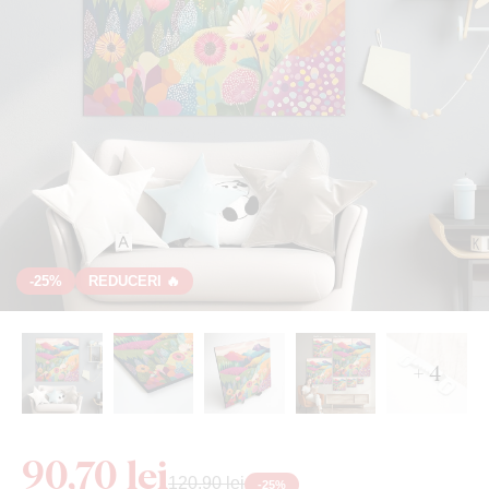
-25%
REDUCERI 🔥
+ 4
90,70 lei
120,90 lei
-
25
%