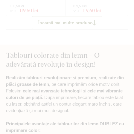
159,50 lei
159,50 lei
Instrucțiuni clare de montaj
119
,60 lei
119
,60 lei
de la
de la
Încarcă mai multe produse
Tablouri colorate din lemn – O
adevărată revoluție în design!
Realizăm tablouri revoluționare și premium, realizate din
plăci groase de lemn
, pe care imprimăm orice motiv dorit.
Folosim
cele mai avansate tehnologii
și
cele mai vibrante
culori de pe piață
. După imprimare, fiecare tablou este tăiat
cu laser, obținând astfel un contur elegant maro închis, care
evidențiază și mai mult designul.
Principalele avantaje ale tablourilor din lemn DUBLEZ cu
imprimare color: