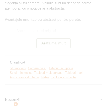
eleganță și stil camerei. Valurile sunt un decor de perete
atemporal, cu o notă de artă abstractă.
Avantajele unui tablou abstract pentru perete:
Aspect modern și original
Se potrivește perfect într-o cameră de zi modernă
Arată mai mult
Montare simplă pe perete
Material din lemn de 3 mm grosime
Clasificat
3 dimensiuni și multe decoruri din care să alegeți
Stil modern
Camera de zi
Tablouri sculptate
Stilul minimalist
Tablouri multicanvas
Tablouri mari
Autocolante din lemn
Retro
Tablouri abstracte
Dimensiunile părților individuale ale
produsului:
Recenzii
Pentru varianta de mărime 66x44 cm, dimensiunea
4