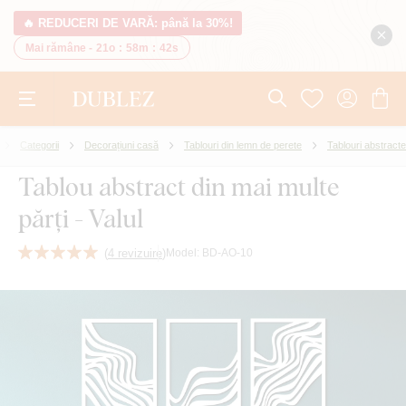
🔥 REDUCERI DE VARĂ: până la 30%!
Mai rămâne -
21o
:
58m
:
41s
Categorii
Decorațiuni casă
Tablouri din lemn de perete
Tablouri abstracte
Tablou abstract din mai multe
părți - Valul
(
4 revizuire
)
Model:
BD-AO-10