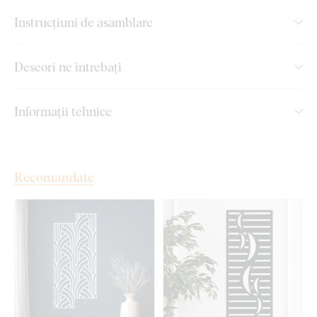
unei părți ale tabloului este de 20x44 cm.
Instrucțiuni de asamblare
Pentru varianta de mărime 102,5x68 cm, dimensiunea
unei părți ale tabloului este de 31,5x68 cm.
Deseori ne întrebați
Pentru varianta de mărime 150x100 cm, dimensiunea
unei părți ale tabloului este de 46x100 cm.
Informații tehnice
Montaj pe care îl poate realiza
oricine:
Recomandate
Montajul produsului este foarte simplu :) Pentru agățarea
produsului recomandăm utilizarea unei benzi din spumă sau a
unor mici cuie. Simplu, fără nicio găurire.
Aceste accesorii le puteți achiziționa comod
direct din
magazinul nostru online
la produs.
Cantitatea de bandă din spumă vă este recomandată automat