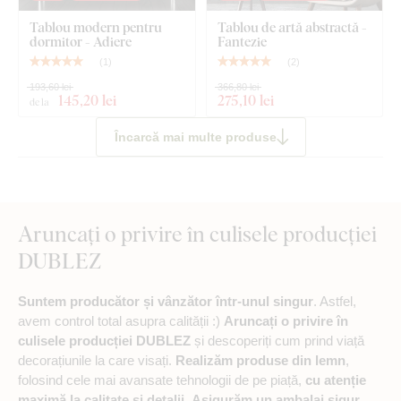
Tablou modern pentru
Tablou de artă abstractă -
dormitor - Adiere
Fantezie
(
1
)
(
2
)
193,60 lei
366,80 lei
145
,20 lei
275
,10 lei
de la
Încarcă mai multe produse
Aruncați o privire în culisele producției
DUBLEZ
Suntem producător și vânzător într-unul singur
. Astfel,
avem control total asupra calității :)
Aruncați o privire în
culisele producției DUBLEZ
și descoperiți cum prind viață
decorațiunile la care visați.
Realizăm produse din lemn
,
folosind cele mai avansate tehnologii de pe piață,
cu atenție
maximă la calitate și detalii
.
Asigurăm un ambalaj sigur
,