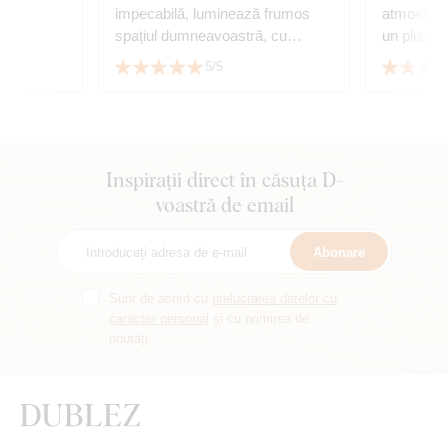
impecabilă, luminează frumos
atmosfera
spațiul dumneavoastră, cu
un plus de
siguranță recomand.
foarte mul
5/5
serviciu.
Inspirații direct în căsuța D-
voastră de email
Abonare
Sunt de acord cu
prelucrarea datelor cu
caracter personal
și cu primirea de
noutăți.