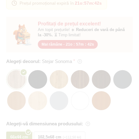
Prețul promoțional expiră în
21o
:
57m
:
42s
Profitați de prețul excelent!
Am topit prețurile! ☀️
Reduceri de vară de până
la -30%.
⏳ Timp limitat!
Mai rămâne -
21o
:
57m
:
42s
Alegeți decorul:
Stejar Sonoma
Alegeți-vă dimensiunea produsului:
66x44 cm
102,5x68 cm
+112,50 lei