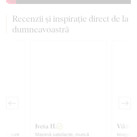
Recenzii și inspirație direct de la
dumneavoastră
Iveta H.
Viktóri
bloul, sunt
Maximă satisfacție, muncă
Imaginea s