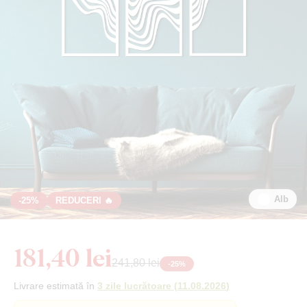
Alb
-25%
REDUCERI 🔥
181,40 lei
241,80 lei
-
25
%
Livrare estimată în
3 zile lucrătoare
(
11.08.2026
)