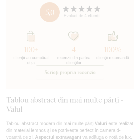
5,0
Evaluat de
4 clienți
100+
4
100%
clienții au cumpărat
recenzii din partea
clienții recomandă
deja
clienților
Scrieți propria recenzie
Tablou abstract din mai multe părți -
Valul
Tabloul abstract modern din mai multe părți
Valuri
este realizat
din material lemnos și se potrivește perfect în camera d-
voastră de zi.
Aspectul extravagant
va adăuga o notă de lux,