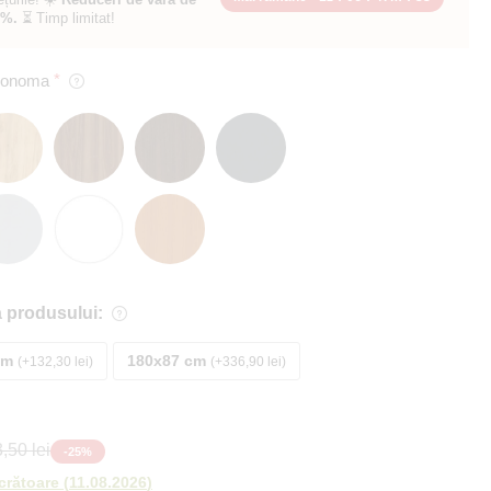
0%.
⏳ Timp limitat!
 Sonoma
 produsului:
cm
180x87 cm
+132,30 lei
+336,90 lei
,50 lei
-
25
%
ucrătoare
(
11.08.2026
)