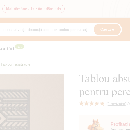
Mai rămâne -
1z
:
0o
:
48m
:
2s
Căutare
Nou
Noutăți
Tablouri abstracte
Tablou abst
pentru pere
(
1 revizuire
)
M
Profitați
Am topit pr