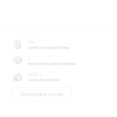
10+
clienții au cumpărat deja
1
recenzie din partea clientului
100%
clienții recomandă
Scrieți propria recenzie