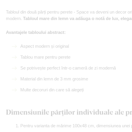
Tabloul din două părți pentru perete - Space va deveni un decor ori
modern.
Tabloul mare din lemn
va adăuga o notă de lux, elega
Avantajele tabloului abstract:
Aspect modern și original
Tablou mare pentru perete
Se potrivește perfect într-o cameră de zi modernă
Material din lemn de 3 mm grosime
Multe decoruri din care să alegeți
Dimensiunile părților individuale ale p
Pentru varianta de mărime 100x48 cm, dimensiunea unei pă