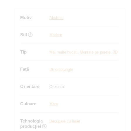
Motiv
Abstract
Stil
Modern
Tip
Mai multe bucăți
,
Montate pe perete
,
3D
Față
Un dreptunghi
Orientare
Orizontal
Culoare
Maro
Tehnologia
Decupare cu laser
producției