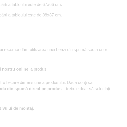
rți a tabloului este de 67x66 cm.
rți a tabloului este de 88x87 cm.
ului recomandăm utilizarea unei benzi din spumă sau a unor
l nostru online
la produs.
u fiecare dimensiune a produsului. Dacă doriți să
nda din spumă direct pe produs
– trebuie doar să selectați
zivului de montaj
.