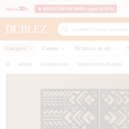
🔥 REDUCERI DE VARĂ: până la 30%!
Categorii
Camere
În funcție de stil
Categorii
Decorațiuni casă
Tablouri din lemn de perete