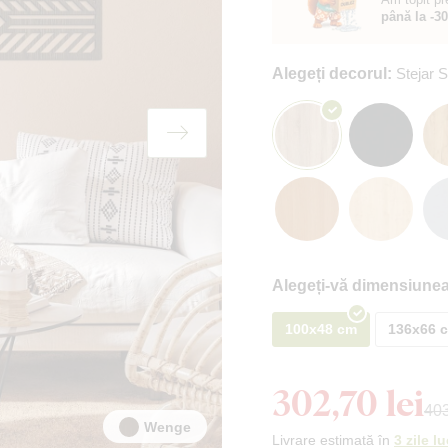
până la -3
Alegeți decorul:
Stejar
Alegeți-vă dimensiunea
100x48 cm
136x66 
302,70 lei
403
Wenge
Livrare estimată în
3 zile l