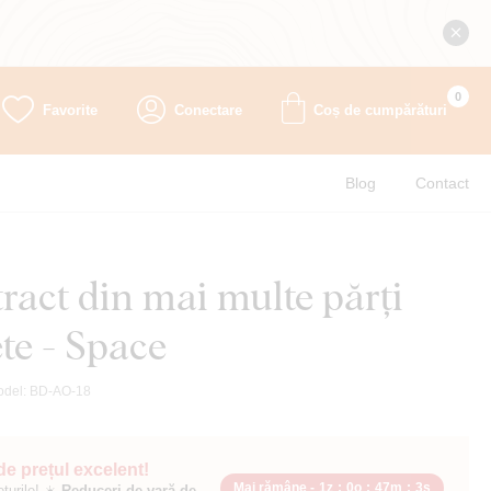
0
Favorite
Conectare
Coș de cumpărături
Blog
Contact
ract din mai multe părți
te - Space
odel:
BD-AO-18
 de prețul excelent!
Mai rămâne -
1z
:
0o
:
47m
:
2s
ețurile! ☀️
Reduceri de vară de