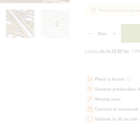
Prețul promoțional ex
+ 2
Livrăm
de la 19
,90 lei
Pe
Plată la livrare
Suntem producător d
Montaj ușor
Cadouri la comandă
Schimb în 30 de zile