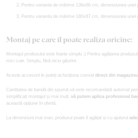
Pentru varianta de mărime 136x66 cm, dimensiunea unei pă
Pentru varianta de mărime 180x87 cm, dimensiunea unei pă
Montaj pe care îl poate realiza oricine:
Montajul produsului este foarte simplu :) Pentru agățarea produs
mici cuie. Simplu, fără nicio găurire.
Aceste accesorii le puteți achiziționa comod
direct din magazinu
Cantitatea de bandă din spumă vă este recomandată automat pentr
simplificați montajul și mai mult,
vă putem aplica profesional ba
această opțiune în ofertă.
La dimensiuni mai mari, produsul poate fi agățat și cu ajutorul
ade