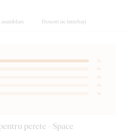
e asamblare
Deseori ne întrebați
1x
0x
0x
0x
0x
 pentru perete - Space