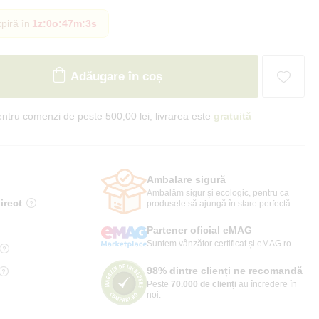
piră în
1z
:
0o
:
47m
:
2s
Adăugare în coș
ntru comenzi de peste 500,00 lei, livrarea este
gratuită
Ambalare sigură
Ambalăm sigur și ecologic, pentru ca
irect
produsele să ajungă în stare perfectă.
Partener oficial eMAG
Suntem vânzător certificat și eMAG.ro.
98% dintre clienți ne recomandă
Peste
70.000 de clienți
au încredere în
noi.