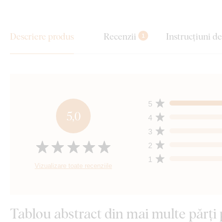
Descriere produs
Recenzii
Instrucțiuni d
1
5
5,0
4
3
2
1
Vizualizare toate recenziile
Tablou abstract din mai multe părți