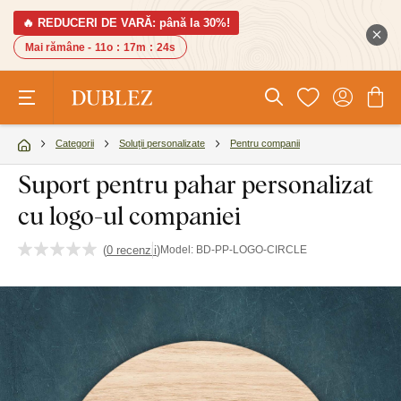
🔥 REDUCERI DE VARĂ: până la 30%!
Mai rămâne -
11o
:
17m
:
24s
Categorii
Soluții personalizate
Pentru companii
Suport pentru pahar personalizat
cu logo-ul companiei
(
0 recenzii
)
Model:
BD-PP-LOGO-CIRCLE