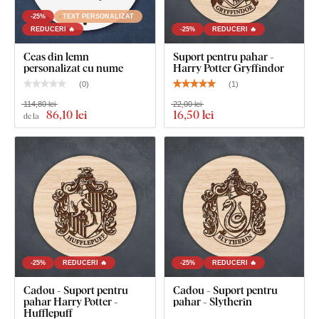
-25%
TEXT PERSONALIZAT
REDUCERI 🔥
-25%
REDUCERI 🔥
Ceas din lemn
Suport pentru pahar -
personalizat cu nume
Harry Potter Gryffindor
(
0
)
(
1
)
114,80 lei
22,00 lei
86
,10 lei
16
,50 lei
de la
-25%
REDUCERI 🔥
-25%
REDUCERI 🔥
Cadou - Suport pentru
Cadou - Suport pentru
pahar Harry Potter -
pahar - Slytherin
Hufflepuff