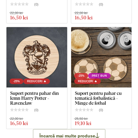
(
0
)
(
0
)
22,00 lei
22,00 lei
16
,50 lei
16
,50 lei
-25%
PREȚ BUN
-25%
REDUCERI 🔥
REDUCERI 🔥
Suport pentru pahar din
Suport pentru pahar cu
lemn Harry Potter -
tematică fotbalistică -
Ravenclaw
Minge de fotbal
(
0
)
(
0
)
22,00 lei
25,50 lei
16
,50 lei
19
,10 lei
Încarcă mai multe produse