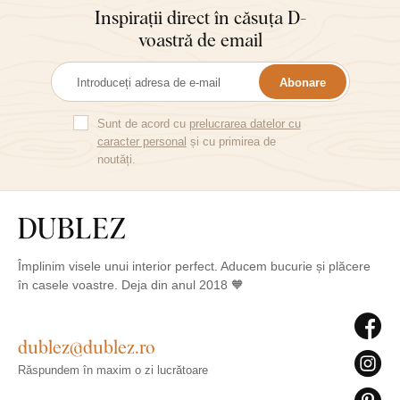
Inspirații direct în căsuța D-
voastră de email
Abonare
Sunt de acord cu
prelucrarea datelor cu
caracter personal
și cu primirea de
noutăți.
Împlinim visele unui interior perfect. Aducem bucurie și plăcere
în casele voastre. Deja din anul 2018 🧡
dublez@dublez.ro
Răspundem în maxim o zi lucrătoare