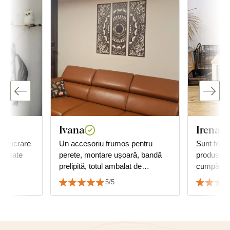
Ivana
Irena Ș
prelucrare
Un accesoriu frumos pentru
Sunt foar
calitate
perete, montare ușoară, bandă
produsele
prelipită, totul ambalat de
cumpăr d
calitate...
pentru pri
5/5
ultima, su
mulțumes