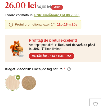
26,00 lei
34,60 lei
-
25
%
Livrare estimată în
4 zile lucrătoare
(
13.08.2026
)
Prețul promoțional expiră în
11o
:
16m
:
24s
Profitați de prețul excelent!
Am topit prețurile! ☀️
Reduceri de vară de până
la -30%.
⏳ Timp limitat!
Mai rămâne -
11o
:
16m
:
24s
Alegeți decorul:
Placaj de fag natural