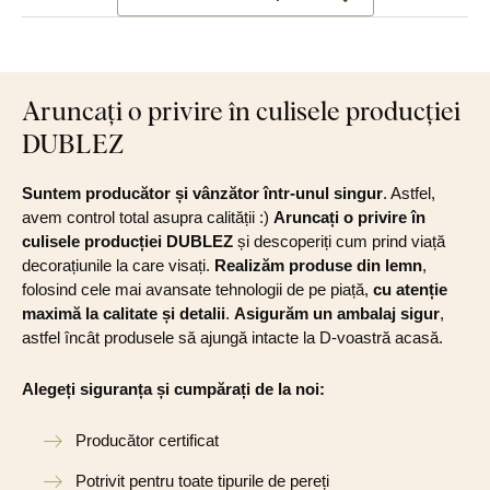
Aruncați o privire în culisele producției
DUBLEZ
Suntem producător și vânzător într-unul singur
. Astfel,
avem control total asupra calității :)
Aruncați o privire în
culisele producției DUBLEZ
și descoperiți cum prind viață
decorațiunile la care visați.
Realizăm produse din lemn
,
folosind cele mai avansate tehnologii de pe piață,
cu atenție
maximă la calitate și detalii
.
Asigurăm un ambalaj sigur
,
astfel încât produsele să ajungă intacte la D-voastră acasă.
Alegeți siguranța și cumpărați de la noi:
Producător certificat
Potrivit pentru toate tipurile de pereți