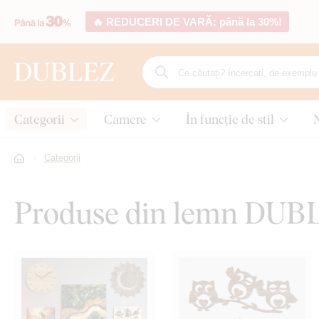
🔥 REDUCERI DE VARĂ: până la 30%!
Categorii
Camere
În funcție de stil
Categorii
Produse din lemn DUB