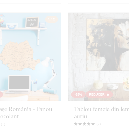
2
-25%
REDUCERI 🔥
rașe România - Panou
Tablou femeie din le
tocolant
auriu
(
1
)
(
2
)