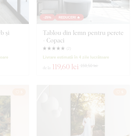
-25%
REDUCERI 🔥
b și
Tablou din lemn pentru perete
- Copaci
(
2
)
toare
Livrare estimată în 4 zile lucrătoare
119
,60 lei
159,50 lei
de la
5
5