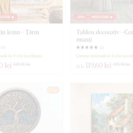
UCERI 🔥
-25%
REDUCERI 🔥
din lemn - Țărm
Tablou decorativ - Cer
munți
(
0
)
(
1
)
mată în 4 zile lucrătoare
Livrare estimată în 4 zile lucră
0 lei
119
,60 lei
120,90 lei
159,50 lei
de la
8