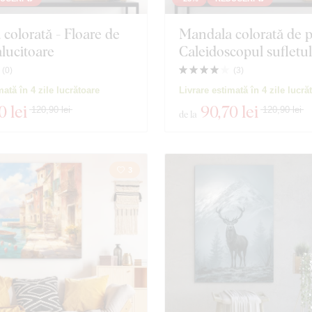
colorată - Floare de
Mandala colorată de p
alucitoare
Caleidoscopul sufletul
(
0
)
(
3
)
mată în 4 zile lucrătoare
Livrare estimată în 4 zile lucră
0 lei
90
,70 lei
120,90 lei
120,90 lei
de la
3