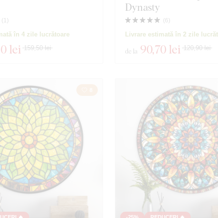
Dynasty
(
1
)
(
6
)
mată în 4 zile lucrătoare
Livrare estimată în 2 zile lucră
60 lei
90
,70 lei
159,50 lei
120,90 lei
de la
8
UCERI 🔥
-25%
REDUCERI 🔥