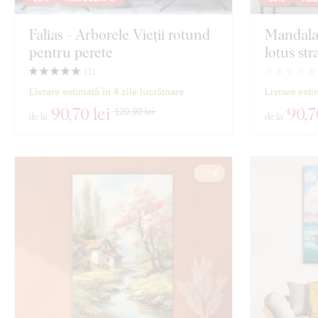
Falias - Arborele Vieții rotund
Mandala 
pentru perete
lotus str
(
1
)
Livrare estimată în 4 zile lucrătoare
Livrare esti
90
,70 lei
90
,7
120,90 lei
de la
de la
8