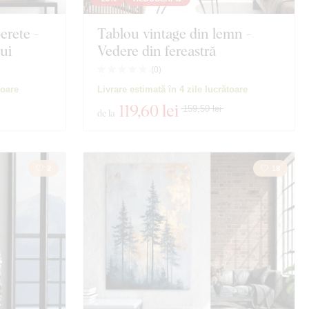
erete -
Tablou vintage din lemn -
ui
Vedere din fereastră
(
0
)
toare
Livrare estimată în 4 zile lucrătoare
119
,60 lei
159,50 lei
de la
2
18