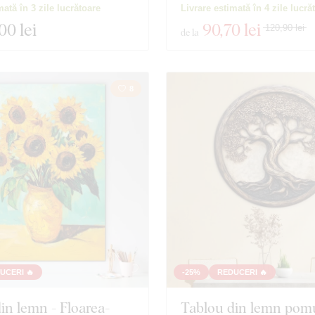
mată în 3 zile lucrătoare
Livrare estimată în 4 zile lucră
,00 lei
90
,70 lei
120,90 lei
de la
8
UCERI 🔥
-25%
REDUCERI 🔥
in lemn - Floarea-
Tablou din lemn pomul