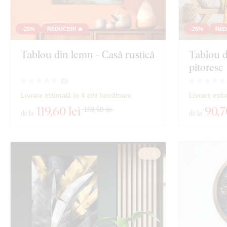
-25%
REDUCERI 🔥
-25%
RED
Tablou din lemn - Casă rustică
Tablou 
pitoresc
(
0
)
Livrare estimată în 4 zile lucrătoare
Livrare esti
119
,60 lei
90
,7
159,50 lei
de la
de la
2