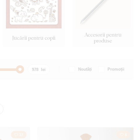
Accesorii pentru
Jucării pentru copii
produse
Noutăți
Promoții
Mașină / Motocicletă
Inscripție
Călătorie
Creştinism
17
6
te
Oameni