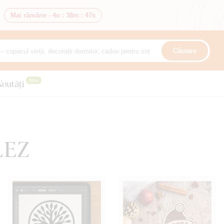
Mai rămâne -
4o
:
38m
:
46s
Căutare
Nou
Noutăți
LEZ