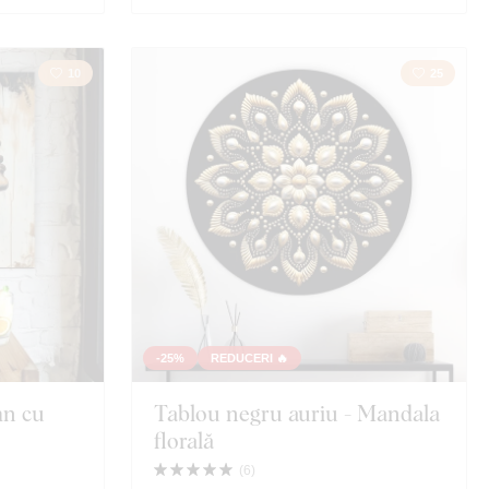
10
25
-25%
REDUCERI 🔥
mn cu
Tablou negru auriu - Mandala
florală
(
6
)