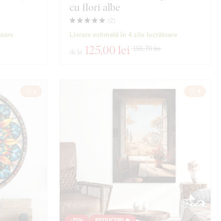
cu flori albe
(
2
)
toare
Livrare estimată în 4 zile lucrătoare
125
,00 lei
166,70 lei
de la
2
4
-25%
REDUCERI 🔥