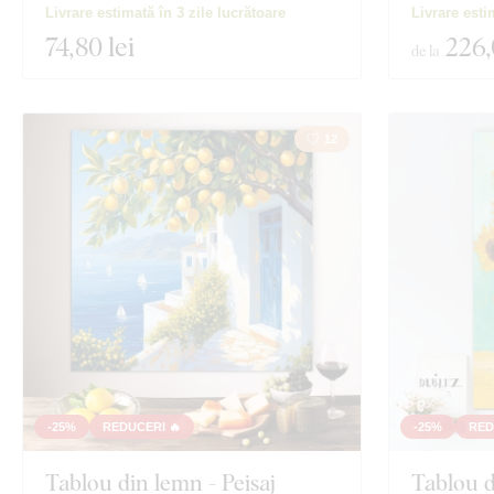
Livrare estimată în 3 zile lucrătoare
Livrare esti
74
,80 lei
226
de la
12
-25%
REDUCERI 🔥
-25%
RED
Tablou din lemn - Peisaj
Tablou d