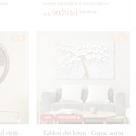
toare
Livrare estimată în 4 zile lucrătoare
90
,70 lei
120,90 lei
de la
19
14
-25%
REDUCERI 🔥
 vieții -
Tablou din lemn - Copac auriu