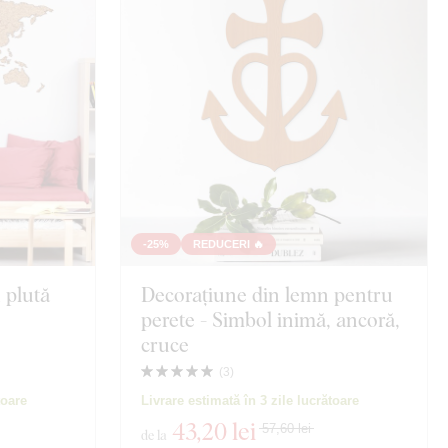
Fluturi
a
Copac
Natură moartă
ă
Marină
Sport
-25%
REDUCERI 🔥
n plută
Decorațiune din lemn pentru
Portret
perete - Simbol inimă, ancoră,
cruce
lități
(
3
)
toare
Livrare estimată în 3 zile lucrătoare
43
,20 lei
57,60 lei
de la