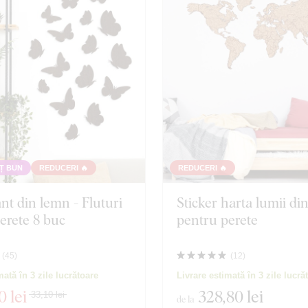
Hartă
Orașul
Poligonal
Famili
Bufnițe
Față
Motivație
Muzic
Insecte
Spațiu
Ț BUN
REDUCERI 🔥
REDUCERI 🔥
nt din lemn - Fluturi
Sticker harta lumii di
Film
Jocuri
erete 8 buc
pentru perete
Mâncare și băuturi
Persona
(
45
)
(
12
)
mată în 3 zile lucrătoare
Livrare estimată în 3 zile lucră
1 produse
Închidere filtrul
0 lei
328
,80 lei
33,10 lei
de la