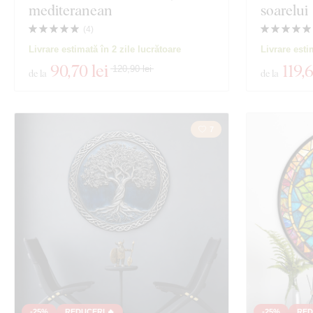
mediteranean
soarelui
(
4
)
Livrare estimată în 2 zile lucrătoare
Livrare esti
90
,70 lei
119
,
120,90 lei
de la
de la
7
-25%
REDUCERI 🔥
-25%
RED