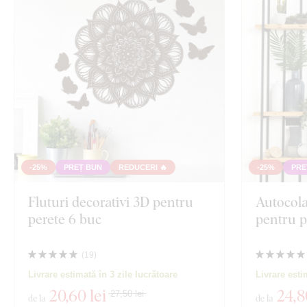
Orientare
Mandala
Decor
Natură
Culoare
Inima
Text propriu
Animal
Tehnologia producției
Exclusivitate
Motociclete
-25%
PREȚ BUN
REDUCERI 🔥
-25%
PRE
Material
Fluturi decorativi 3D pentru
Autocola
Educație
perete 6 buc
pentru p
Adâncime
Spiritualitate
(
19
)
Livrare estimată în 3 zile lucrătoare
Livrare esti
Vizualizare 135
20
,60 lei
24
,8
27,50 lei
de la
de la