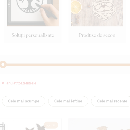
Soluții personalizate
Produse de sezon
anulați
toate
filtrele
Abstract
Acte
Budism
Citat / 
Cele mai scumpe
Cele mai ieftine
Cele mai recente
Flori
Țară
36
Cal
Dragos