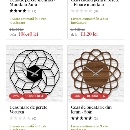
Mandala Aura
- Floare mandala
(
1
)
(
0
)
Livrare estimată în 3 zile
Livrare estimată în 3 zile
lucrătoare
lucrătoare
141,80 lei
148,30 lei
106
,40 lei
111
,20 lei
de la
de la
-25%
REDUCERI 🔥
-25%
REDUCERI 🔥
Ceas mare de perete -
Ceas de bucătărie din
Vortexa
lemn - Spin
(
0
)
(
2
)
Livrare estimată în 3 zile
Livrare estimată în 3 zile