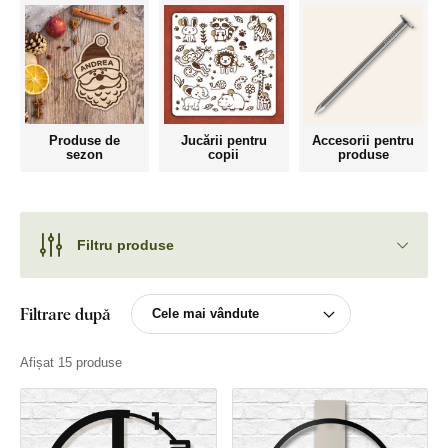
Produse de
Jucării pentru
Accesorii pentru
sezon
copii
produse
Filtru produse
Filtrare după
Afișat 15 produse