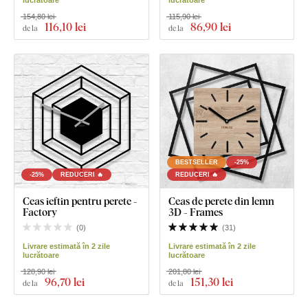
lucrătoare
lucrătoare
154,80 lei
115,90 lei
116
,10 lei
86
,90 lei
de la
de la
BESTSELLER
-25%
-25%
REDUCERI 🔥
REDUCERI 🔥
Ceas ieftin pentru perete -
Ceas de perete din lemn
Factory
3D - Frames
(
0
)
(
31
)
Livrare estimată în 2 zile
Livrare estimată în 2 zile
lucrătoare
lucrătoare
128,90 lei
201,80 lei
96
,70 lei
151
,30 lei
de la
de la