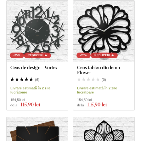
-25%
REDUCERI 🔥
-25%
REDUCERI 🔥
Ceas de design - Vortex
Ceas tablou din lemn -
Flower
(
6
)
(
0
)
Livrare estimată în 2 zile
Livrare estimată în 2 zile
lucrătoare
lucrătoare
154,50 lei
154,50 lei
115
,90 lei
115
,90 lei
de la
de la