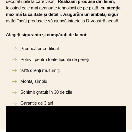
decorațiunile la care visați.
Realizăm produse din lemn
,
folosind cele mai avansate tehnologii de pe piață,
cu atenție
maximă la calitate și detalii
.
Asigurăm un ambalaj sigur
,
astfel încât produsele să ajungă intacte la D-voastră acasă.
Alegeți siguranța și cumpărați de la noi:
Producător certificat
Potrivit pentru toate tipurile de pereți
99% clienți mulțumiți
Montaj simplu
Schimb gratuit în 30 de zile
Garanție de 3 ani