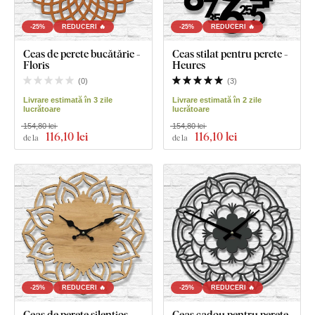
-25%
REDUCERI 🔥
-25%
REDUCERI 🔥
Ceas de perete bucătărie -
Ceas stilat pentru perete -
Floris
Heures
(
0
)
(
3
)
Livrare estimată în 3 zile
Livrare estimată în 2 zile
lucrătoare
lucrătoare
154,80 lei
154,80 lei
116
,10 lei
116
,10 lei
de la
de la
-25%
REDUCERI 🔥
-25%
REDUCERI 🔥
Ceas de perete silențios -
Ceas cadou pentru perete