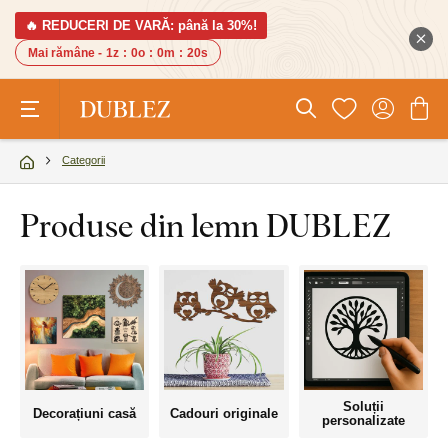
🔥 REDUCERI DE VARĂ: până la 30%!
Mai rămâne -
1z
:
0o
:
0m
:
19s
Categorii
Produse din lemn DUBLEZ
Soluții
Decorațiuni casă
Cadouri originale
personalizate