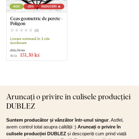
NOU
-25%
REDUCERI 🔥
Ceas geometric de perete -
Poligon
(
0
)
Livrare estimată în 3 zile
lucrătoare
201,70 lei
151
,30 lei
de la
Aruncați o privire în culisele producției
DUBLEZ
Suntem producător și vânzător într-unul singur
. Astfel,
avem control total asupra calității :)
Aruncați o privire în
culisele producției DUBLEZ
și descoperiți cum prind viață