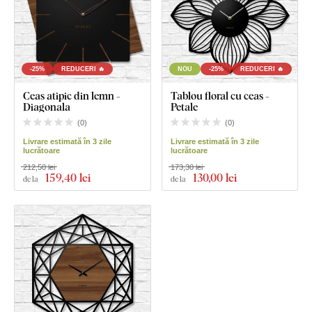
-25%
REDUCERI 🔥
NOU
-25%
REDUCERI 🔥
Ceas atipic din lemn -
Tablou floral cu ceas -
Diagonala
Petale
(
0
)
(
0
)
Livrare estimată în 3 zile
Livrare estimată în 3 zile
lucrătoare
lucrătoare
212,50 lei
173,30 lei
159
,40 lei
130
,00 lei
de la
de la