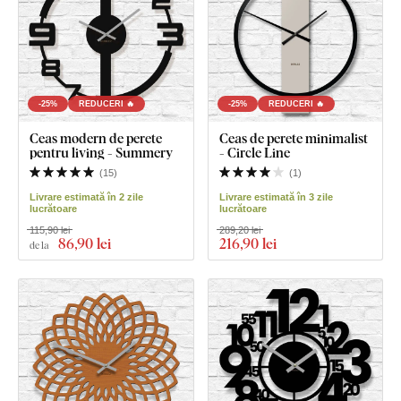
-25%
REDUCERI 🔥
-25%
REDUCERI 🔥
Ceas modern de perete
Ceas de perete minimalist
pentru living - Summery
- Circle Line
(
15
)
(
1
)
Livrare estimată în 2 zile
Livrare estimată în 3 zile
lucrătoare
lucrătoare
115,90 lei
289,20 lei
86
,90 lei
216
,90 lei
de la