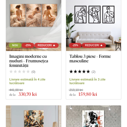
NOU
-25%
REDUCERI 🔥
-25%
REDUCERI 🔥
Imagini moderne cu
Tablou 3 piese - Forme
nuduri - Frumusețea
masculine
feminității
(
0
)
(
2
)
Livrare estimată în 4 zile
Livrare estimată în 3 zile
lucrătoare
lucrătoare
441,00 lei
213,10 lei
330
,70 lei
159
,80 lei
de la
de la