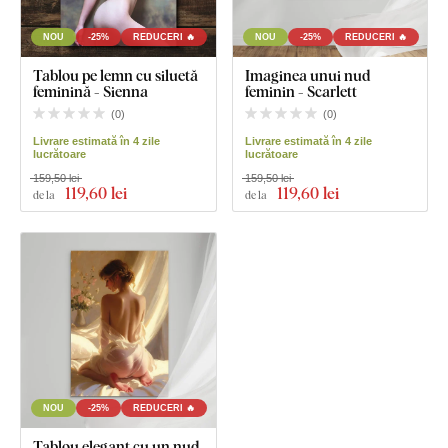
NOU
-25%
REDUCERI 🔥
NOU
-25%
REDUCERI 🔥
Tablou pe lemn cu siluetă
Imaginea unui nud
feminină - Sienna
feminin - Scarlett
(
0
)
(
0
)
Livrare estimată în 4 zile
Livrare estimată în 4 zile
lucrătoare
lucrătoare
159,50 lei
159,50 lei
119
,60 lei
119
,60 lei
de la
de la
NOU
-25%
REDUCERI 🔥
Tablou elegant cu un nud