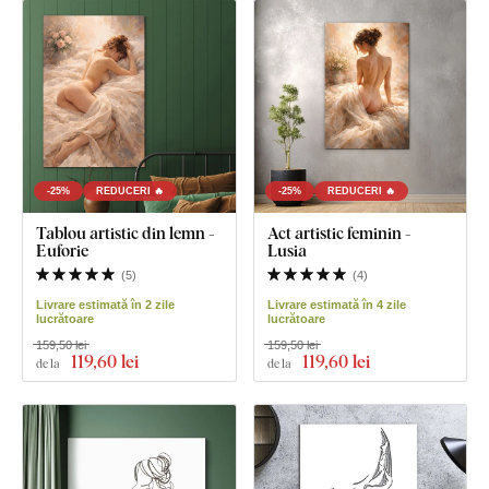
-25%
REDUCERI 🔥
-25%
REDUCERI 🔥
Tablou artistic din lemn -
Act artistic feminin -
Euforie
Lusia
(
5
)
(
4
)
Livrare estimată în 2 zile
Livrare estimată în 4 zile
lucrătoare
lucrătoare
159,50 lei
159,50 lei
119
,60 lei
119
,60 lei
de la
de la