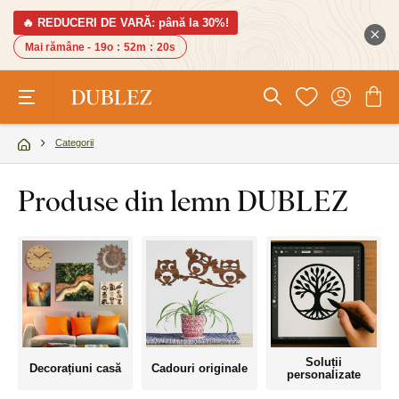
🔥 REDUCERI DE VARĂ: până la 30%!
Mai rămâne -
19o
:
52m
:
19s
Categorii
Produse din lemn DUBLEZ
Soluții
Decorațiuni casă
Cadouri originale
personalizate