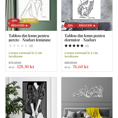
-25%
3D EFEKT
REDUCERI 🔥
-25%
REDUCERI 🔥
Tablou din lemn pentru
Tablou din lemn pentru
perete - Nuduri feminine
dormitor - Nuduri
(
0
)
(
2
)
Livrare estimată în 2 zile
Livrare estimată în 2 zile
lucrătoare
lucrătoare
171,10 lei
102,20 lei
128
,30 lei
76
,60 lei
de la
de la