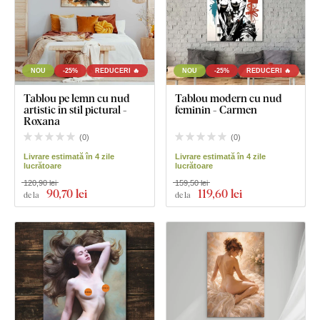
NOU
-25%
REDUCERI 🔥
NOU
-25%
REDUCERI 🔥
Tablou pe lemn cu nud
Tablou modern cu nud
artistic în stil pictural -
feminin - Carmen
Roxana
(
0
)
(
0
)
Livrare estimată în 4 zile
Livrare estimată în 4 zile
lucrătoare
lucrătoare
120,90 lei
159,50 lei
90
,70 lei
119
,60 lei
de la
de la