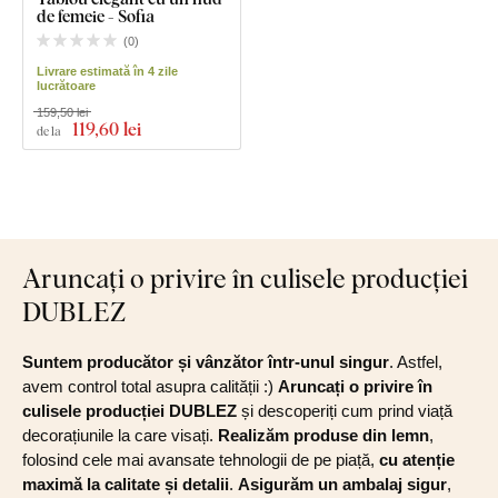
de femeie - Sofia
(
0
)
Livrare estimată în 4 zile
lucrătoare
159,50 lei
119
,60 lei
de la
Aruncați o privire în culisele producției
DUBLEZ
Suntem producător și vânzător într-unul singur
. Astfel,
avem control total asupra calității :)
Aruncați o privire în
culisele producției DUBLEZ
și descoperiți cum prind viață
decorațiunile la care visați.
Realizăm produse din lemn
,
folosind cele mai avansate tehnologii de pe piață,
cu atenție
maximă la calitate și detalii
.
Asigurăm un ambalaj sigur
,