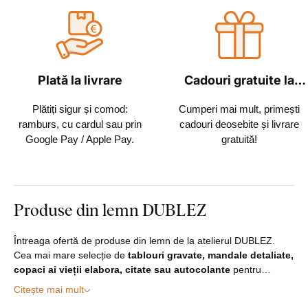
Plată la livrare
Cadouri gratuite la
fiecare comandă
Plătiți sigur și comod:
Cumperi mai mult, primești
ramburs, cu cardul sau prin
cadouri deosebite și livrare
Google Pay / Apple Pay.
gratuită!
Produse din lemn DUBLEZ
Întreaga ofertă de produse din lemn de la atelierul DUBLEZ.
Cea mai mare selecție de
tablouri gravate, mandale detaliate,
copaci ai vieții elabora, citate sau autocolante
pentru…
Citește mai mult