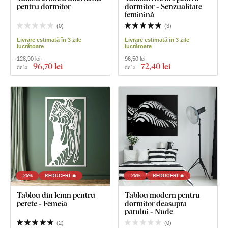
pentru dormitor
dormitor - Senzualitate
feminină
(
0
)
(
3
)
Livrare estimată în 3 zile
Livrare estimată în 3 zile
lucrătoare
lucrătoare
128,90 lei
96,50 lei
96
,70 lei
72
,40 lei
de la
de la
-25%
REDUCERI 🔥
-25%
REDUCERI 🔥
Tablou din lemn pentru
Tablou modern pentru
perete - Femeia
dormitor deasupra
patului - Nude
(
2
)
(
0
)