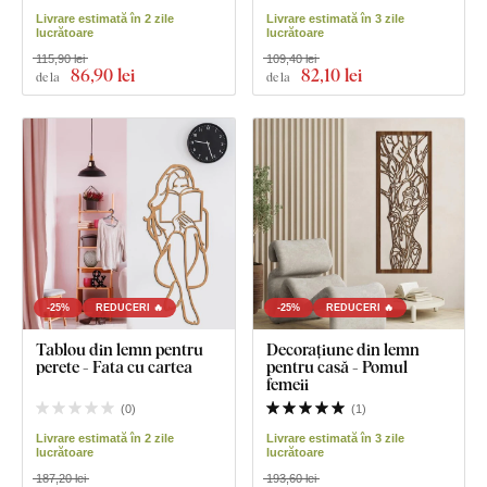
Livrare estimată în 2 zile
Livrare estimată în 3 zile
lucrătoare
lucrătoare
115,90 lei
109,40 lei
86
,90 lei
82
,10 lei
de la
de la
-25%
REDUCERI 🔥
-25%
REDUCERI 🔥
Tablou din lemn pentru
Decorațiune din lemn
perete - Fata cu cartea
pentru casă - Pomul
femeii
(
0
)
(
1
)
Livrare estimată în 2 zile
Livrare estimată în 3 zile
lucrătoare
lucrătoare
187,20 lei
193,60 lei