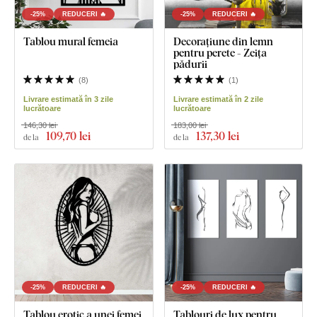
-25%
REDUCERI 🔥
-25%
REDUCERI 🔥
Tablou mural femeia
Decorațiune din lemn
pentru perete - Zeița
pădurii
(
8
)
(
1
)
Livrare estimată în 3 zile
Livrare estimată în 2 zile
lucrătoare
lucrătoare
146,30 lei
183,00 lei
109
,70 lei
137
,30 lei
de la
de la
-25%
REDUCERI 🔥
-25%
REDUCERI 🔥
Tablou erotic a unei femei
Tablouri de lux pentru