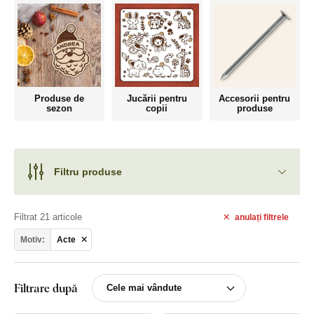
Produse de
Jucării pentru
Accesorii pentru
sezon
copii
produse
Filtru produse
Filtrat 21 articole
anulați
filtrele
Motiv:
Acte
Filtrare după