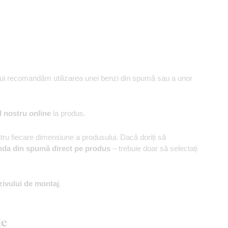
ului recomandăm utilizarea unei benzi din spumă sau a unor
l nostru online
la produs.
u fiecare dimensiune a produsului. Dacă doriți să
nda din spumă direct pe produs
– trebuie doar să selectați
zivului de montaj
.
le