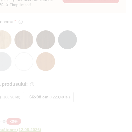
0%.
⏳ Timp limitat!
 Sonoma
 produsului:
66x98 cm
+106,90 lei
+223,40 lei
 lei
-
25
%
ucrătoare
(
12.08.2026
)