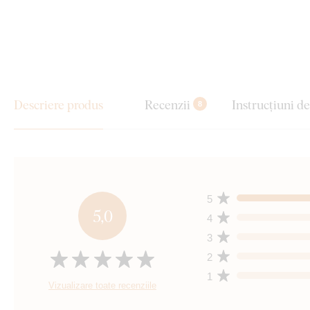
Descriere produs
Recenzii
Instrucțiuni d
8
5
5,0
4
3
2
1
Vizualizare toate recenziile