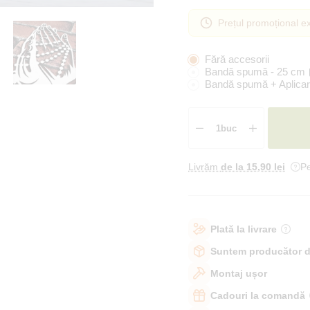
Prețul promoțional ex
Fără accesorii
Bandă spumă - 25 cm
Bandă spumă + Aplicar
Livrăm
de la 15
,90 lei
Pe
Plată la livrare
Suntem producător d
Montaj ușor
Cadouri la comandă