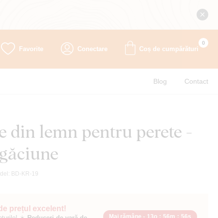
0
Favorite
Conectare
Coș de cumpărături
Blog
Contact
 din lemn pentru perete -
ugăciune
del:
BD-KR-19
 de prețul excelent!
Mai rămâne -
13o
:
56m
:
54s
ețurile! ☀️
Reduceri de vară de