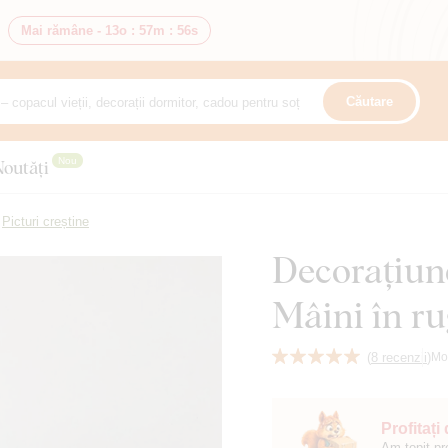
Mai rămâne -
13o
:
57m
:
54s
Căutare
Nou
Noutăți
Picturi creștine
Decorațiune
Mâini în r
(
8 recenzii
)
Mo
Profitați
Am topit pr