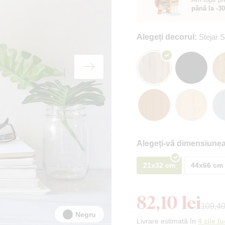
până la -3
Alegeți decorul:
Stejar
Alegeți-vă dimensiunea
21x32 cm
44x66 cm
82,10 lei
109,40
Negru
Livrare estimată în
4 zile l