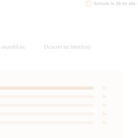
Schimb în 30 de zile
e asamblare
Deseori ne întrebați
8x
0x
0x
0x
0x