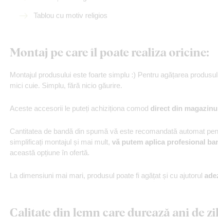
Tablou cu motiv religios
Montaj pe care îl poate realiza oricine:
Montajul produsului este foarte simplu :) Pentru agățarea produs
mici cuie. Simplu, fără nicio găurire.
Aceste accesorii le puteți achiziționa comod
direct din magazinu
Cantitatea de bandă din spumă vă este recomandată automat pentr
simplificați montajul și mai mult,
vă putem aplica profesional ba
această opțiune în ofertă.
La dimensiuni mai mari, produsul poate fi agățat și cu ajutorul
ade
Calitate din lemn care durează ani de zi