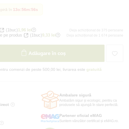
piră în
13o
:
56m
:
54s
(1buc)
1,96 lei
Deja achiziționat de 375 persoane
e pe produs
(1buc)
9,33 lei
Deja achiziționat de 1 674 persoane
Adăugare în coș
ntru comenzi de peste 500,00 lei, livrarea este
gratuită
Ambalare sigură
Ambalăm sigur și ecologic, pentru ca
irect
produsele să ajungă în stare perfectă.
Partener oficial eMAG
Suntem vânzător certificat și eMAG.ro.