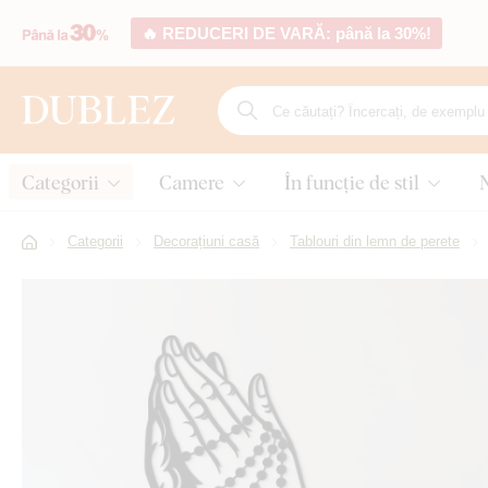
🔥 REDUCERI DE VARĂ: până la 30%!
Categorii
Camere
În funcție de stil
Categorii
Decorațiuni casă
Tablouri din lemn de perete