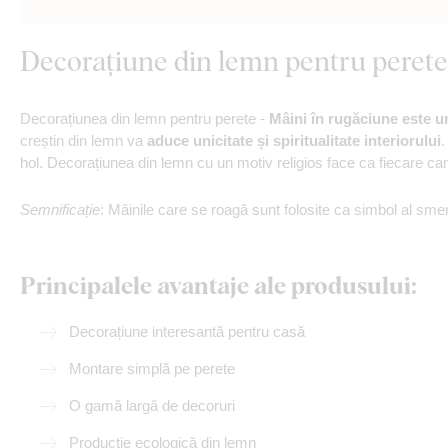
Decorațiune din lemn pentru perete
Decorațiunea din lemn pentru perete -
Mâini în rugăciune este u
creștin din lemn va
aduce unicitate și spiritualitate interiorului
.
hol. Decorațiunea din lemn cu un motiv religios face ca fiecare cam
Semnificație
: Mâinile care se roagă sunt folosite ca simbol al smer
Principalele avantaje ale produsului:
Decorațiune interesantă pentru casă
Montare simplă pe perete
O gamă largă de decoruri
Producție ecologică din lemn