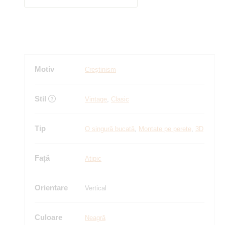
Motiv
Creştinism
Stil
Vintage
,
Clasic
Tip
O singură bucată
,
Montate pe perete
,
3D
Față
Atipic
Orientare
Vertical
Culoare
Neagră