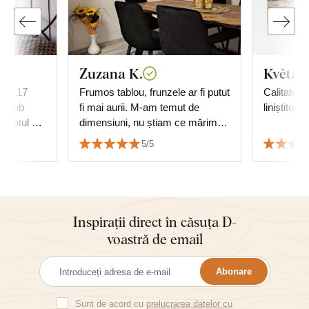
Zuzana K.
Květa
tar 17
Frumos tablou, frunzele ar fi putut
Calitate 
m, sub
fi mai aurii. M-am temut de
liniștitoare
, totul ok,
dimensiuni, nu știam ce mărime
d cu
de tablou să aleg, dar se
5/5
potrivește perfect și se asortează
cu mobilierul.
Inspirații direct în căsuța D-
voastră de email
Abonare
Sunt de acord cu
prelucrarea datelor cu