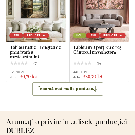
-25%
REDUCERI 🔥
NOU
-25%
REDUCERI 🔥
Tablou rustic - Liniștea de
Tablou în 3 părți cu cireș -
primăvară a
Cântecul privighetorii
mesteacănului
(
0
)
(
0
)
120,90 lei
441,00 lei
90
,70 lei
330
,70 lei
de la
de la
Încarcă mai multe produse
Aruncați o privire în culisele producției
DUBLEZ