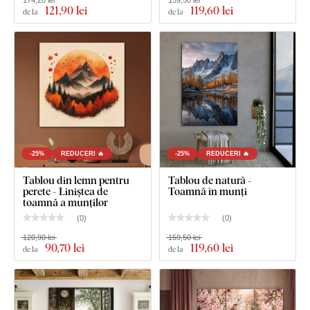
121
,90 lei
119
,60 lei
de la
de la
Ce este inclus în pachet?
Copacul vieții decupat - Salcia
-25%
REDUCERI 🔥
-25%
REDUCERI 🔥
Tablou din lemn pentru
Tablou de natură -
perete - Liniștea de
Toamnă în munți
toamnă a munților
(
0
)
(
0
)
120,90 lei
159,50 lei
90
,70 lei
119
,60 lei
de la
de la