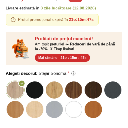
Livrare estimată în
3 zile lucrătoare
(
12.08.2026
)
Prețul promoțional expiră în
21o
:
15m
:
46s
Profitați de prețul excelent!
Am topit prețurile! ☀️
Reduceri de vară de până
la -30%.
⏳ Timp limitat!
Mai rămâne -
21o
:
15m
:
46s
Alegeți decorul:
Stejar Sonoma