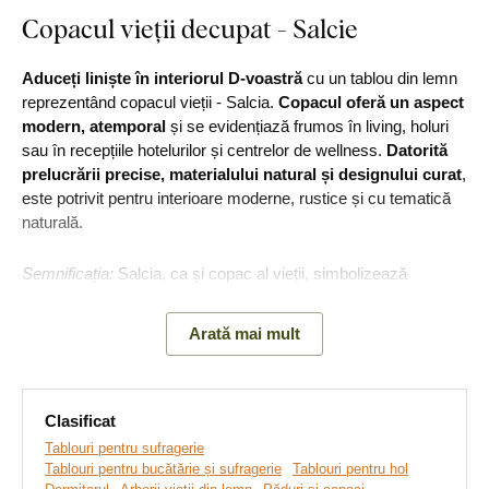
Copacul vieții decupat - Salcie
Aduceți liniște în interiorul D-voastră
cu un tablou din lemn
reprezentând copacul vieții - Salcia.
Copacul
oferă un aspect
modern, atemporal
și se evidențiază frumos în living, holuri
sau în recepțiile hotelurilor și centrelor de wellness.
Datorită
prelucrării precise, materialului natural și designului curat
,
este potrivit pentru interioare moderne, rustice și cu tematică
naturală.
Semnificația:
Salcia, ca și copac al vieții, simbolizează
adaptabilitatea, regenerarea și forța interioară. Este cunoscută
pentru capacitatea sa de a se îndoi sub presiune fără a se
Arată mai mult
rupe - de aceea este un simbol popular al rezilienței mentale,
liniștii și creșterii.
Clasificat
Principalele avantaje ale produsului:
Tablouri pentru sufragerie
Tablouri pentru bucătărie și sufragerie
Tablouri pentru hol