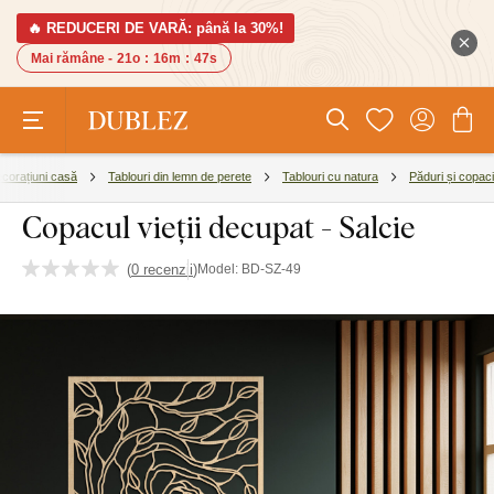
🔥 REDUCERI DE VARĂ: până la 30%!
Mai rămâne -
21o
:
16m
:
46s
corațiuni casă
Tablouri din lemn de perete
Tablouri cu natura
Păduri și copaci
Copacul vieții decupat - Salcie
(
0 recenzii
)
Model:
BD-SZ-49