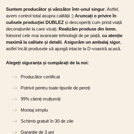
Suntem producător și vânzător într-unul singur
. Astfel,
avem control total asupra calității :)
Aruncați o privire în
culisele producției DUBLEZ
și descoperiți cum prind viață
decorațiunile la care visați.
Realizăm produse din lemn
,
folosind cele mai avansate tehnologii de pe piață,
cu atenție
maximă la calitate și detalii
.
Asigurăm un ambalaj sigur
,
astfel încât produsele să ajungă intacte la D-voastră acasă.
Alegeți siguranța și cumpărați de la noi:
Producător certificat
Potrivit pentru toate tipurile de pereți
99% clienți mulțumiți
Montaj simplu
Schimb gratuit în 30 de zile
Garanție de 3 ani