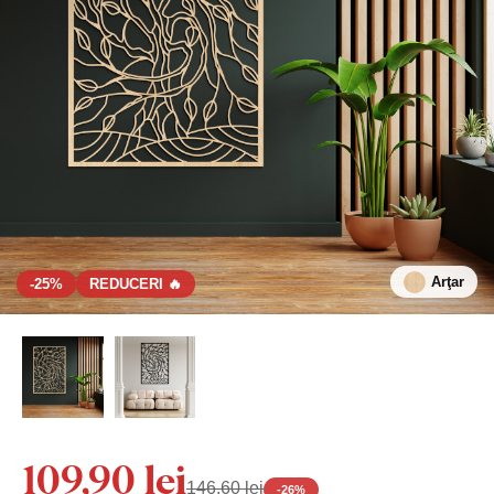
Arţar
-25%
REDUCERI 🔥
109,90 lei
146,60 lei
-
26
%