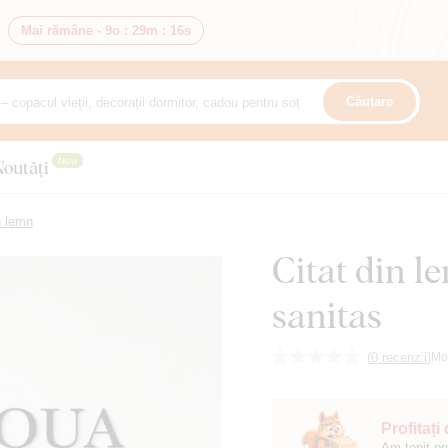
Mai rămâne -
9o
:
29m
:
15s
Căutare
Nou
Noutăți
n lemn
Citat din l
sanitas
(
0 recenzii
)
Mo
Profitați
Am topit pr