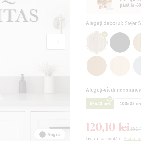
până la -3
Alegeți decorul:
Stejar
Alegeți-vă dimensiunea
57x20 cm
100x35 c
120,10 lei
160,1
Negru
Livrare estimată în
4 zile l