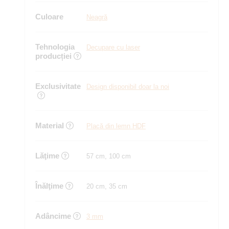
Culoare
Neagră
Tehnologia
Decupare cu laser
producției
Exclusivitate
Design disponibil doar la noi
Material
Placă din lemn HDF
Lăţime
57 cm, 100 cm
Înălţime
20 cm, 35 cm
Adâncime
3 mm