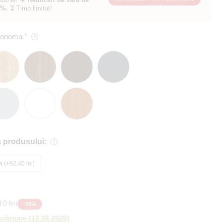
0%.
⏳ Timp limitat!
 Sonoma
 produsului:
m
+92,40 lei
0 lei
-
25
%
ucrătoare
(
12.08.2026
)