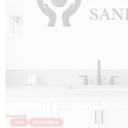
-25%
REDUCERI 🔥