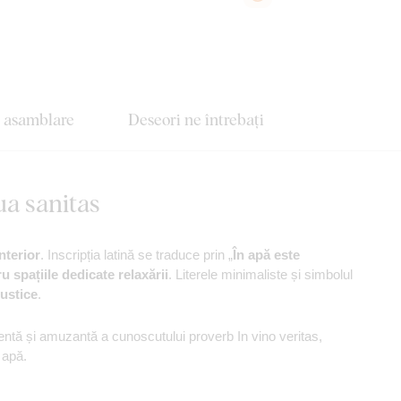
e asamblare
Deseori ne întrebați
ua sanitas
nterior
. Inscripția latină se traduce prin „
În apă este
u spațiile dedicate relaxării
. Literele minimaliste și simbolul
rustice
.
igentă și amuzantă a cunoscutului proverb In vino veritas,
 apă.