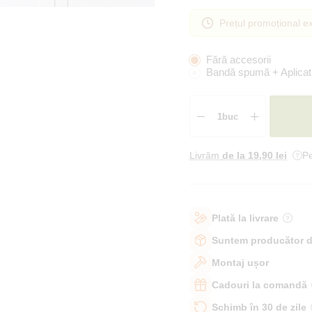
Prețul promoțional ex
Fără accesorii
Bandă spumă + Aplicat
Livrăm
de la 19
,90 lei
Pe
Plată la livrare
Suntem producător d
Montaj ușor
Cadouri la comandă
Schimb în 30 de zile