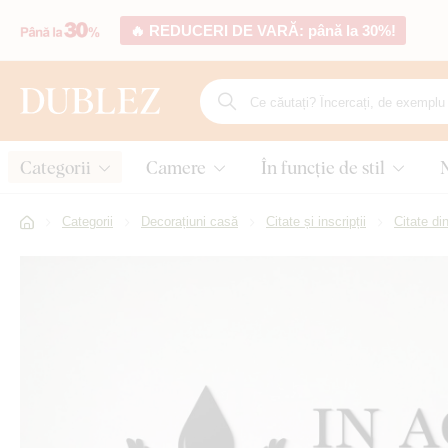
🔥 REDUCERI DE VARĂ: până la 30%!
Categorii
Camere
În funcție de stil
Categorii
Decorațiuni casă
Citate și inscripții
Citate di