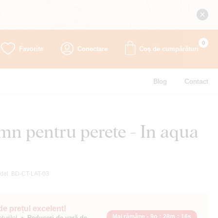
0
Favorite
Conectare
Coș de cumpărături
Blog
Contact
emn pentru perete - In aqua
del:
BD-CT-LAT-03
 de prețul excelent!
Mai rămâne -
9o
:
28m
:
15s
ețurile! ☀️
Reduceri de vară de