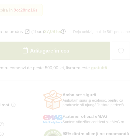
piră în
9o
:
28m
:
15s
ă pe produs
(1buc)
27,09 lei
Deja achiziționat de 561 persoane
Adăugare în coș
ntru comenzi de peste 500,00 lei, livrarea este
gratuită
Ambalare sigură
Ambalăm sigur și ecologic, pentru ca
irect
produsele să ajungă în stare perfectă.
Partener oficial eMAG
Suntem vânzător certificat și eMAG.ro.
98% dintre clienți ne recomandă