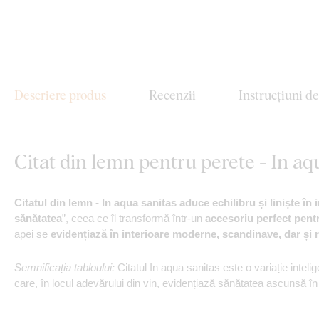
Descriere produs
Recenzii
Instrucțiuni d
Citat din lemn pentru perete - In aq
Citatul din lemn - In aqua sanitas aduce echilibru și liniște în i
sănătatea
”, ceea ce îl transformă într-un
accesoriu perfect pentr
apei se
evidențiază în interioare moderne, scandinave, dar și 
Semnificația tabloului:
Citatul In aqua sanitas este o variație intel
care, în locul adevărului din vin, evidențiază sănătatea ascunsă în