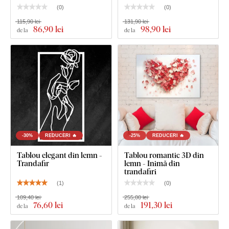
(
0
)
(
0
)
115,90 lei
131,90 lei
86
,90 lei
98
,90 lei
de la
de la
-30%
REDUCERI 🔥
-25%
REDUCERI 🔥
Tablou elegant din lemn -
Tablou romantic 3D din
Trandafir
lemn - Inimă din
trandafiri
(
1
)
(
0
)
109,40 lei
255,00 lei
76
,60 lei
191
,30 lei
de la
de la