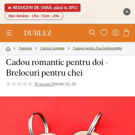
🔥 REDUCERI DE VARĂ: până la 30%!
Mai rămâne -
15o
:
51m
:
28s
Categorii
Cadouri originale
Cadouri pentru Ziua Îndrăgostiților
Cadou romantic pentru doi -
Brelocuri pentru chei
(
0 recenzii
)
Model:
KL-25