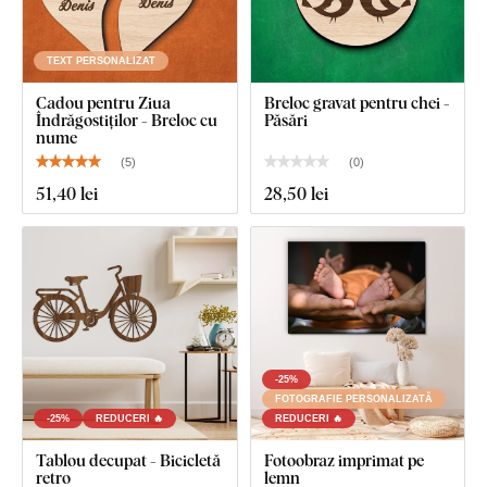
TEXT PERSONALIZAT
Cadou pentru Ziua
Breloc gravat pentru chei -
Îndrăgostiților - Breloc cu
Păsări
nume
(
5
)
(
0
)
51
,40 lei
28
,50 lei
-25%
FOTOGRAFIE PERSONALIZATĂ
-25%
REDUCERI 🔥
REDUCERI 🔥
Tablou decupat - Bicicletă
Fotoobraz imprimat pe
retro
lemn