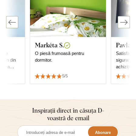
Markéta S.
Pavla K
e de
O piesă frumoasă pentru
Satisfacți
 lemn din
dormitor.
siguranță 
e. S-a
achiziție
ă cu
5/5
Inspirații direct în căsuța D-
voastră de email
Abonare