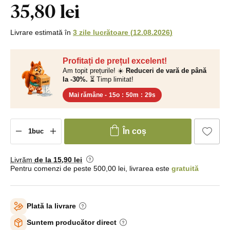
35,80 lei
Livrare estimată în
3 zile lucrătoare
(
12.08.2026
)
Profitați de prețul excelent!
Am topit prețurile! ☀️
Reduceri de vară de până
la -30%.
⏳ Timp limitat!
Mai rămâne -
15o
:
50m
:
28s
În coș
Livrăm
de la 15
,90 lei
Pentru comenzi de peste 500,00 lei, livrarea este
gratuită
Plată la livrare
Suntem producător direct