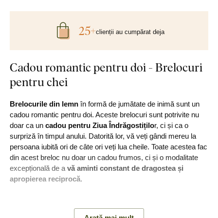
25+
clienții au cumpărat deja
Cadou romantic pentru doi - Brelocuri
pentru chei
Brelocurile din lemn
în formă de jumătate de inimă sunt un
cadou romantic pentru doi. Aceste brelocuri sunt potrivite nu
doar ca un
cadou pentru Ziua Îndrăgostițilo
r, ci și ca o
surpriză în timpul anului. Datorită lor, vă veți gândi mereu la
persoana iubită ori de câte ori veți lua cheile. Toate acestea fac
din acest breloc nu doar un cadou frumos, ci și o modalitate
excepțională de a
vă aminti constant de dragostea și
apropierea reciprocă.
Semnificație:
Brelocul simbolizează inima care este împărțită
în două jumătăți și care, atunci când sunt unite, formează un
Arată mai mult