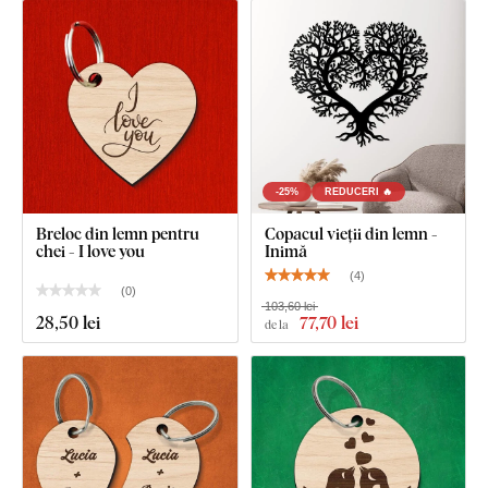
Inel din oțel pe ambele piese ale produsului
Notă:
Produsul este realizat din două jumătăți de inimă.
-25%
REDUCERI 🔥
Breloc din lemn pentru
Copacul vieții din lemn -
chei - I love you
Inimă
(
4
)
(
0
)
103,60 lei
28
,50 lei
77
,70 lei
de la