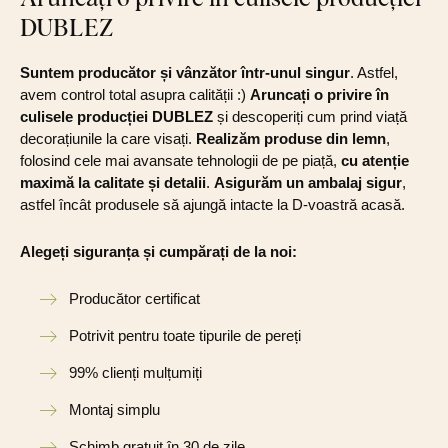
DUBLEZ
Suntem producător și vânzător într-unul singur
. Astfel,
avem control total asupra calității :)
Aruncați o privire în
culisele producției DUBLEZ
și descoperiți cum prind viață
decorațiunile la care visați.
Realizăm produse din lemn
,
folosind cele mai avansate tehnologii de pe piață,
cu atenție
maximă la calitate și detalii
.
Asigurăm un ambalaj sigur
,
astfel încât produsele să ajungă intacte la D-voastră acasă.
Alegeți siguranța și cumpărați de la noi:
Producător certificat
Potrivit pentru toate tipurile de pereți
99% clienți mulțumiți
Montaj simplu
Schimb gratuit în 30 de zile