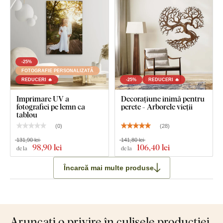
-25%
FOTOGRAFIE PERSONALIZATĂ
REDUCERI 🔥
-25%
REDUCERI 🔥
Imprimare UV a
Decorațiune inimă pentru
fotografiei pe lemn ca
perete - Arborele vieții
tablou
(
0
)
(
28
)
131,90 lei
141,80 lei
98
,90 lei
106
,40 lei
de la
de la
Încarcă mai multe produse
Aruncați o privire în culisele producției