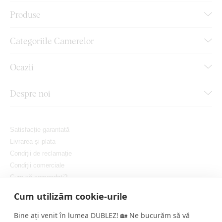
Produse
Categoriile Camerelor
Ocazii
Despre noi
Satisfacție garantată
Livrarea și plata
Condiții de reclamație
Condiții comerciale
Cum să comandați?
Protejarea confidențialității dvs.
Cum utilizăm cookie-urile
Setați cookie-urile
Bine ați venit în lumea DUBLEZ! 🏡 Ne bucurăm să vă