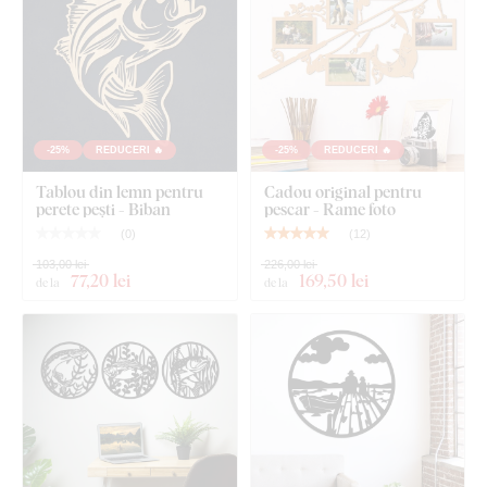
fine și subțiri
.
-25%
REDUCERI 🔥
-25%
REDUCERI 🔥
Tablou din lemn pentru
Cadou original pentru
perete pești - Biban
pescar - Rame foto
(
0
)
(
12
)
103,00 lei
226,00 lei
77
,20 lei
169
,50 lei
de la
de la
Puteți alege dintre
12 decorațiuni
cu lac semi-mat, care
crește
rezistența la zgârieturi obișnuite
.
Grosimea
de
3 mm
conferă produsului
efect 3D
cu umbrire delicată, astfel încât pe
perete arată curat și elegant – spre deosebire de autocolantele
subțiri din hârtie.
Placa respectă
standardul european de emisii E1
– este
sigură,
potrivită pentru interior
(inclusiv camera copiilor).