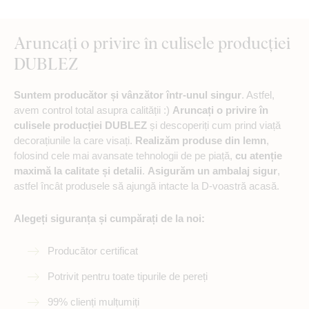
Aruncați o privire în culisele producției
DUBLEZ
Suntem producător și vânzător într-unul singur
. Astfel,
avem control total asupra calității :)
Aruncați o privire în
culisele producției DUBLEZ
și descoperiți cum prind viață
decorațiunile la care visați.
Realizăm produse din lemn
,
folosind cele mai avansate tehnologii de pe piață,
cu atenție
maximă la calitate și detalii
.
Asigurăm un ambalaj sigur
,
astfel încât produsele să ajungă intacte la D-voastră acasă.
Alegeți siguranța și cumpărați de la noi:
Producător certificat
Potrivit pentru toate tipurile de pereți
99% clienți mulțumiți