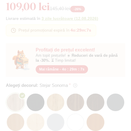
109,00 lei
145,40 lei
-
26
%
Livrare estimată în
3 zile lucrătoare
(
12.08.2026
)
Prețul promoțional expiră în
4o
:
29m
:
7s
Profitați de prețul excelent!
Am topit prețurile! ☀️
Reduceri de vară de până
la -30%.
⏳ Timp limitat!
Mai rămâne -
4o
:
29m
:
7s
Alegeți decorul:
Stejar Sonoma