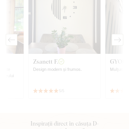
Zsanett F.
GYORG
; este
Design modern și frumos.
Mulţumită
a leului
.
 viteza
5/5
balării.
Inspirații direct în căsuța D-