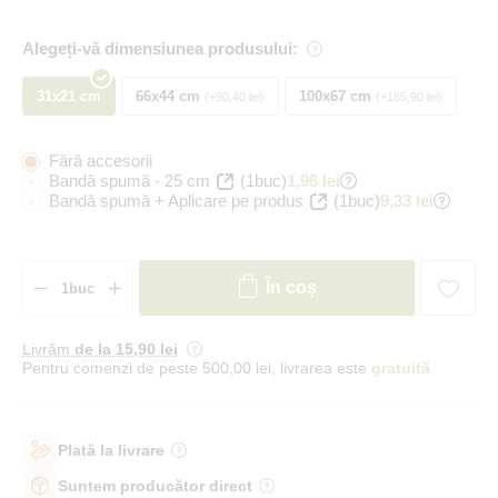
Alegeți-vă dimensiunea produsului:
31x21 cm
66x44 cm
100x67 cm
+90,40 lei
+185,90 lei
Fără accesorii
Bandă spumă - 25 cm
(1buc)
1,96 lei
Bandă spumă + Aplicare pe produs
(1buc)
9,33 lei
În coș
Livrăm
de la 15
,90 lei
Pentru comenzi de peste 500,00 lei, livrarea este
gratuită
Plată la livrare
Suntem producător direct