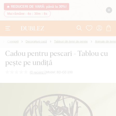
🔥 REDUCERI DE VARĂ: până la 30%!
Mai rămâne -
4o
:
30m
:
7s
Categorii
Decorațiuni casă
Tablouri din lemn de perete
Animale din lemn
Cadou pentru pescari - Tablou cu
pește pe undiță
(
0 recenzii
)
Model:
BD-OZ-100