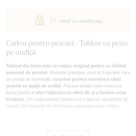
10+
clienții au cumpărat deja
Cadou pentru pescari - Tablou cu pește
pe undiță
Tabloul din lemn este un cadou original pentru un bărbat
pasionat de pescuit
. Motivele populare, cum ar fi peștele care
se prinde de momeală,
surprind perfect momentul când
peștele se agăță de undiță
. Fiecare detaliu este meticulos
lucrat pentru a
oferi tabloului un efect 3D și a înviora orice
încăpere
. Un cadou perfect pentru orice pescar sau iubitor de
natură care dorește să aibă mereu pasiunea sa la vedere.
Principalele avantaje ale produsului: