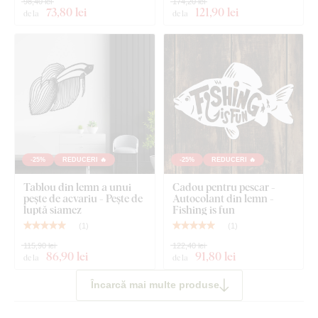
98,40 lei
174,20 lei
73
,80 lei
121
,90 lei
de la
de la
-25%
REDUCERI 🔥
-25%
REDUCERI 🔥
Tablou din lemn a unui
Cadou pentru pescar -
pește de acvariu - Pește de
Autocolant din lemn -
luptă siamez
Fishing is fun
(
1
)
(
1
)
115,90 lei
122,40 lei
86
,90 lei
91
,80 lei
de la
de la
Încarcă mai multe produse