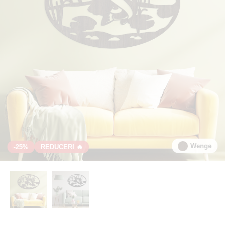
Wenge
-25%
REDUCERI 🔥