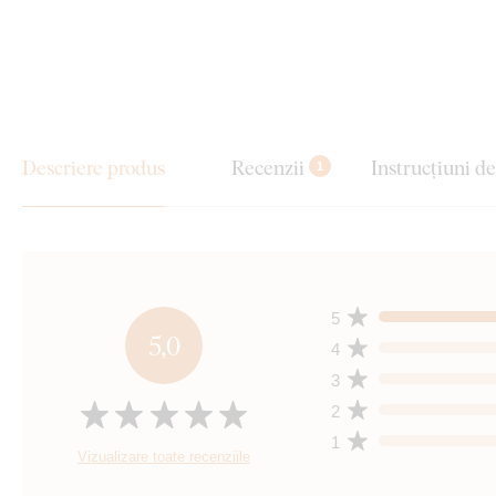
Descriere produs
Recenzii
Instrucțiuni d
1
5
5,0
4
3
2
1
Vizualizare toate recenziile