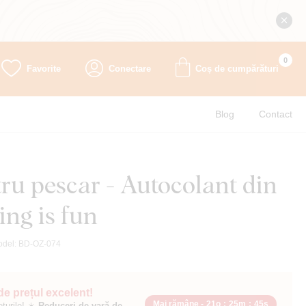
0
Favorite
Conectare
Coș de cumpărături
Blog
Contact
ru pescar - Autocolant din
ing is fun
odel:
BD-OZ-074
 de prețul excelent!
Mai rămâne -
21o
:
25m
:
44s
ețurile! ☀️
Reduceri de vară de