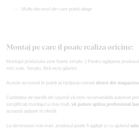
Multe decoruri din care puteți alege
Montaj pe care îl poate realiza oricine:
Montajul produsului este foarte simplu :) Pentru agățarea produs
mici cuie. Simplu, fără nicio găurire.
Aceste accesorii le puteți achiziționa comod
direct din magazinu
Cantitatea de bandă din spumă vă este recomandată automat pentr
simplificați montajul și mai mult,
vă putem aplica profesional ba
această opțiune în ofertă.
La dimensiuni mai mari, produsul poate fi agățat și cu ajutorul
ade