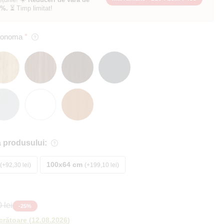
0%.
⏳ Timp limitat!
 Sonoma
 produsului:
100x64 cm
+92,30 lei
+199,10 lei
 lei
-
25
%
ucrătoare
(
12.08.2026
)