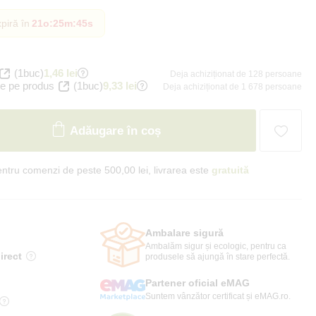
piră în
21o
:
25m
:
44s
(1buc)
1,46 lei
Deja achiziționat de 128 persoane
e pe produs
(1buc)
9,33 lei
Deja achiziționat de 1 678 persoane
Adăugare în coș
ntru comenzi de peste 500,00 lei, livrarea este
gratuită
Ambalare sigură
Ambalăm sigur și ecologic, pentru ca
irect
produsele să ajungă în stare perfectă.
Partener oficial eMAG
Suntem vânzător certificat și eMAG.ro.