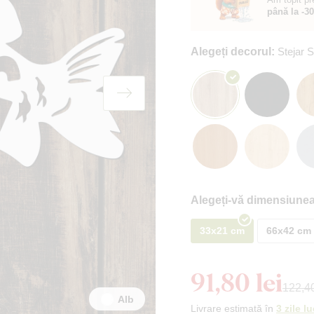
până la -3
Alegeți decorul:
Stejar
Alegeți-vă dimensiunea
33x21 cm
66x42 cm
91,80 lei
122,40
Alb
Livrare estimată în
3 zile l