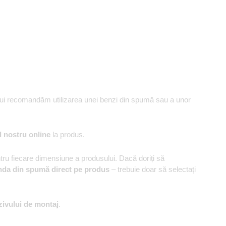
ului recomandăm utilizarea unei benzi din spumă sau a unor
l nostru online
la produs.
u fiecare dimensiune a produsului. Dacă doriți să
nda din spumă direct pe produs
– trebuie doar să selectați
zivului de montaj
.