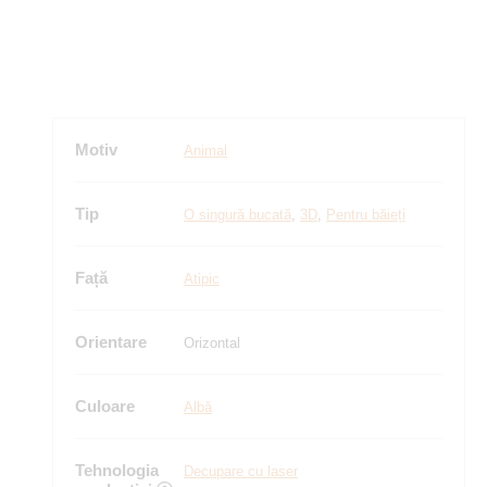
Motiv
Animal
Tip
O singură bucată
,
3D
,
Pentru băieți
Față
Atipic
Orientare
Orizontal
Culoare
Albă
Tehnologia
Decupare cu laser