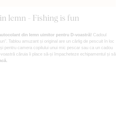
n lemn - Fishing is fun
utocolant din lemn uimitor pentru D-voastră!
Cadoul
fun". Tablou amuzant și original are un cârlig de pescuit în loc
ă și pentru camera copilului unui mic pescar sau ca un cadou
-voastră căruia îi place să-și împacheteze echipamentul și să
acă.