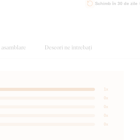
Schimb în 30 de zile
e asamblare
Deseori ne întrebați
1x
0x
0x
0x
0x