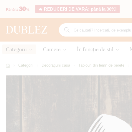
🔥 REDUCERI DE VARĂ: până la 30%!
Categorii
Camere
În funcție de stil
Categorii
Decorațiuni casă
Tablouri din lemn de perete