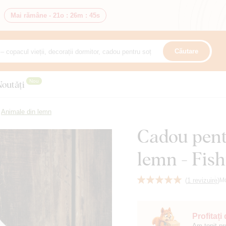
Mai rămâne -
21o
:
26m
:
43s
Căutare
Nou
Noutăți
Animale din lemn
Cadou pent
lemn - Fish
(
1 revizuire
)
M
Profitați
Am topit pr