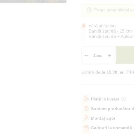
Prețul promoțional ex
Fără accesorii
Bandă spumă - 15 cm
Bandă spumă + Aplicar
Livrăm
de la 15
,90 lei
Pe
Plată la livrare
Suntem producător d
Montaj ușor
Cadouri la comandă