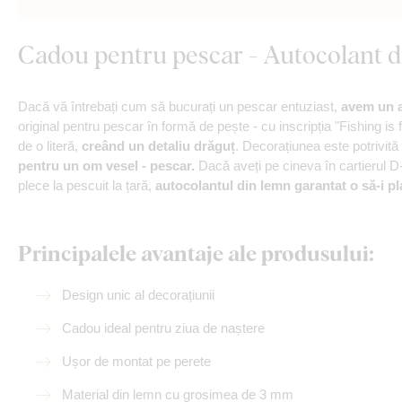
Cadou pentru pescar - Autocolant di
Dacă vă întrebați cum să bucurați un pescar entuziast,
avem un a
original pentru pescar în formă de pește - cu inscripția "Fishing is 
de o literă,
creând un detaliu drăguț
. Decorațiunea este potrivit
pentru un om vesel - pescar.
Dacă aveți pe cineva în cartierul D
plece la pescuit la țară,
autocolantul din lemn garantat o să-i pl
Principalele avantaje ale produsului:
Design unic al decorațiunii
Cadou ideal pentru ziua de naștere
Ușor de montat pe perete
Material din lemn cu grosimea de 3 mm