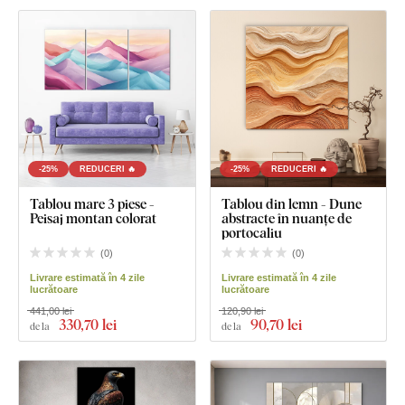
-25%
REDUCERI 🔥
-25%
REDUCERI 🔥
Tablou mare 3 piese -
Tablou din lemn - Dune
Peisaj montan colorat
abstracte în nuanțe de
portocaliu
(
0
)
(
0
)
Livrare estimată în 4 zile
Livrare estimată în 4 zile
lucrătoare
lucrătoare
441,00 lei
120,90 lei
330
,70 lei
90
,70 lei
de la
de la