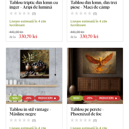
Tablou triptic din lemn cu
Tablou din lemn, din trei
înger - Aripi de lumină
piese - Maci de câmp
(
0
)
(
0
)
Livrare estimată în 4 zile
Livrare estimată în 4 zile
lucrătoare
lucrătoare
441,00 lei
441,00 lei
330
,70 lei
330
,70 lei
de la
de la
NOU
-25%
REDUCERI 🔥
NOU
-25%
REDUCERI 🔥
Tablou în stil vintage -
Tablou pe perete -
Măsline negre
Phoenixul de foc
(
0
)
(
0
)
Livrare estimată în 4 zile
Livrare estimată în 4 zile