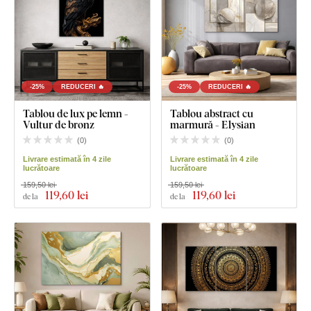
-25%
REDUCERI 🔥
-25%
REDUCERI 🔥
Tablou de lux pe lemn -
Tablou abstract cu
Vultur de bronz
marmură - Elysian
(
0
)
(
0
)
Livrare estimată în 4 zile
Livrare estimată în 4 zile
lucrătoare
lucrătoare
159,50 lei
159,50 lei
119
,60 lei
119
,60 lei
de la
de la