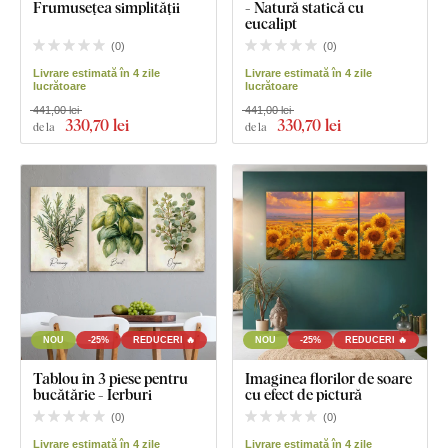
Frumusețea simplității
- Natură statică cu
eucalipt
(
0
)
(
0
)
Livrare estimată în 4 zile
Livrare estimată în 4 zile
lucrătoare
lucrătoare
441,00 lei
441,00 lei
330
,70 lei
330
,70 lei
de la
de la
NOU
-25%
REDUCERI 🔥
NOU
-25%
REDUCERI 🔥
Tablou în 3 piese pentru
Imaginea florilor de soare
bucătărie - Ierburi
cu efect de pictură
(
0
)
(
0
)
Livrare estimată în 4 zile
Livrare estimată în 4 zile