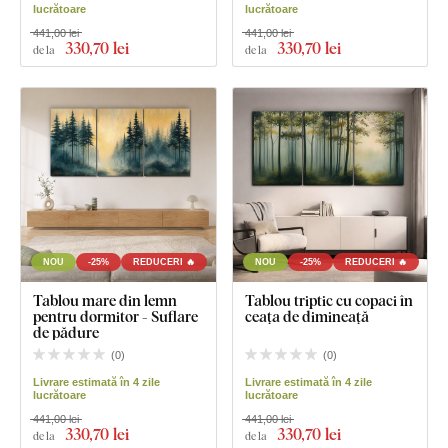
lucrătoare
lucrătoare
441,00 lei
441,00 lei
330
,70 lei
330
,70 lei
de la
de la
NOU
-25%
REDUCERI 🔥
NOU
-25%
REDUCERI 🔥
Tablou mare din lemn
Tablou triptic cu copaci în
pentru dormitor - Suflare
ceața de dimineață
de pădure
(
0
)
(
0
)
Livrare estimată în 4 zile
Livrare estimată în 4 zile
lucrătoare
lucrătoare
441,00 lei
441,00 lei
330
,70 lei
330
,70 lei
de la
de la