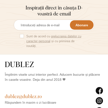
Inspirații direct în căsuța D-
voastră de email
Abonare
Sunt de acord cu
prelucrarea datelor cu
caracter personal
și cu primirea de
noutăți.
Împlinim visele unui interior perfect. Aducem bucurie și plăcere
în casele voastre. Deja din anul 2018 🧡
dublez@dublez.ro
Răspundem în maxim o zi lucrătoare