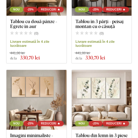
NOU
-25%
REDUCERI 🔥
NOU
-25%
REDUCERI 🔥
Tablou cu două pânze -
Tablou în 3 părți - peisaj
Egrete în aur
montan cu o căsuță
(
0
)
(
0
)
Livrare estimată în 4 zile
Livrare estimată în 4 zile
lucrătoare
lucrătoare
441,00 lei
441,00 lei
330
,70 lei
330
,70 lei
de la
de la
NOU
-25%
REDUCERI 🔥
NOU
-25%
REDUCERI 🔥
Imagini minimaliste -
Tablou din lemn în 3 piese