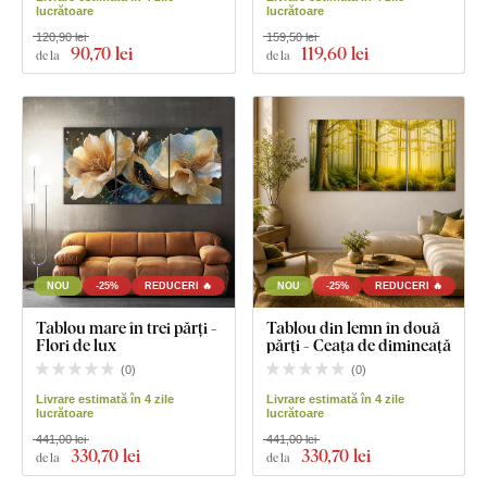
lucrătoare
lucrătoare
120,90 lei
159,50 lei
90
,70 lei
119
,60 lei
de la
de la
NOU
-25%
REDUCERI 🔥
NOU
-25%
REDUCERI 🔥
Tablou mare în trei părți -
Tablou din lemn în două
Flori de lux
părți - Ceața de dimineață
(
0
)
(
0
)
Livrare estimată în 4 zile
Livrare estimată în 4 zile
lucrătoare
lucrătoare
441,00 lei
441,00 lei
330
,70 lei
330
,70 lei
de la
de la