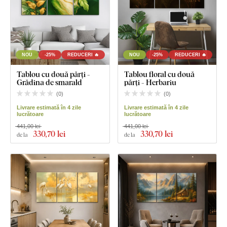
NOU
-25%
REDUCERI 🔥
NOU
-25%
REDUCERI 🔥
Tablou cu două părți -
Tablou floral cu două
Grădina de smarald
părți - Herbariu
(
0
)
(
0
)
Livrare estimată în 4 zile
Livrare estimată în 4 zile
lucrătoare
lucrătoare
441,00 lei
441,00 lei
330
,70 lei
330
,70 lei
de la
de la