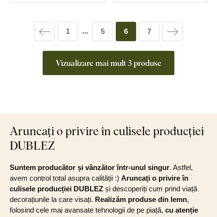
1
5
6
7
...
Vizualizare mai mult 3 produse
Aruncați o privire în culisele producției
DUBLEZ
Suntem producător și vânzător într-unul singur
. Astfel,
avem control total asupra calității :)
Aruncați o privire în
culisele producției DUBLEZ
și descoperiți cum prind viață
decorațiunile la care visați.
Realizăm produse din lemn
,
folosind cele mai avansate tehnologii de pe piață,
cu atenție