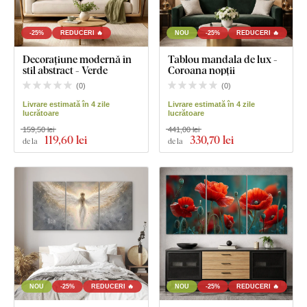
-25%
REDUCERI 🔥
NOU
-25%
REDUCERI 🔥
Decorațiune modernă în
Tablou mandala de lux -
stil abstract - Verde
Coroana nopții
(
0
)
(
0
)
Livrare estimată în 4 zile
Livrare estimată în 4 zile
lucrătoare
lucrătoare
159,50 lei
441,00 lei
119
,60 lei
330
,70 lei
de la
de la
NOU
-25%
REDUCERI 🔥
NOU
-25%
REDUCERI 🔥