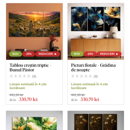
NOU
-25%
REDUCERI 🔥
NOU
-25%
REDUCERI 🔥
Tablou creștin triptic -
Picturi florale - Grădina
Bunul Păstor
de noapte
(
0
)
(
0
)
Livrare estimată în 4 zile
Livrare estimată în 4 zile
lucrătoare
lucrătoare
441,00 lei
441,00 lei
330
,70 lei
330
,70 lei
de la
de la