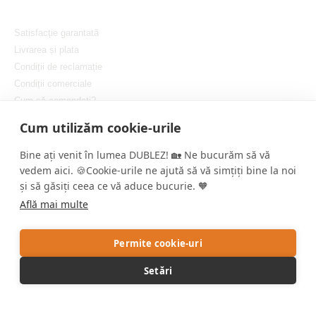
Satisfacție garantată
Livrarea și plata
Condiții de reclamație
Condiții comerciale
Cum să comandați?
Protejarea confidențialității dvs.
Cum utilizăm cookie-urile
Setați cookie-urile
Bine ați venit în lumea DUBLEZ! 🏡 Ne bucurăm să vă
vedem aici. 🍪Cookie-urile ne ajută să vă simțiți bine la noi
și să găsiți ceea ce vă aduce bucurie. 🧡
Află mai multe
Copyright © DUBLEZ 2026 | Toate drepturile rezervate
Permite cookie-uri
Crearea magazinelor online performante de către
RIESENIA
Setări
Acest site este protejat de reCAPTCHA, iar Google aplică
Politica de
confidențialitate
și
Termenii și condițiile
.