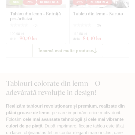
NOU
-25%
REDUCERI 🔥
-25%
REDUCERI 🔥
Tablou din lemn - Bufniță
Tablou din lemn - Naruto
pe cărticică
(
0
)
(
0
)
120,90 lei
112,50 lei
90
,70 lei
84
,40 lei
de la
de la
Încarcă mai multe produse
Tablouri colorate din lemn – O
adevărată revoluție în design!
Realizăm tablouri revoluționare și premium, realizate din
plăci groase de lemn
, pe care imprimăm orice motiv dorit.
Folosim
cele mai avansate tehnologii
și
cele mai vibrante
culori de pe piață
. După imprimare, fiecare tablou este tăiat
cu laser, obținând astfel un contur elegant maro închis, care