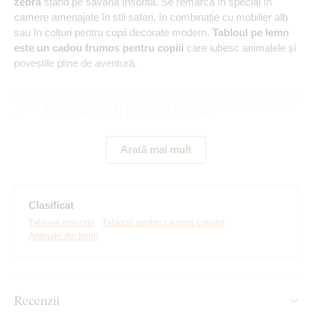
zebră
stând pe savana însorită. Se remarcă în special în
camere amenajate în stil safari, în combinație cu mobilier alb
sau în colțuri pentru copii decorate modern.
Tabloul pe lemn
este un cadou frumos pentru copiii
care iubesc animalele și
poveștile pline de aventură.
Arată mai mult
Clasificat
Tablouri colorate
Tablouri pentru camera copiilor
Animale din lemn
Realizăm tablouri premium, revoluționare din plăci
groase de lemn
pe care imprimăm orice model. Folosim
cea
mai avansată tehnologie și vopsele de calitate superioară
.
Recenzii
După ce placa este imprimată, decupăm tabloul cu ajutorul