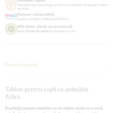
Ambalare sigură
Ambalăm sigur și ecologic, pentru ca produsele să ajungă în stare
perfectă.
Partener oficial eMAG
Suntem vânzător certificat și eMAG.ro.
98% dintre clienți ne recomandă
Peste
70.000 de clienți
au încredere în noi.
Descriere produs
Tablou pentru copii cu animăluț -
Zebră
Însuflețiți camera copilului cu un tablou vesel cu o mică