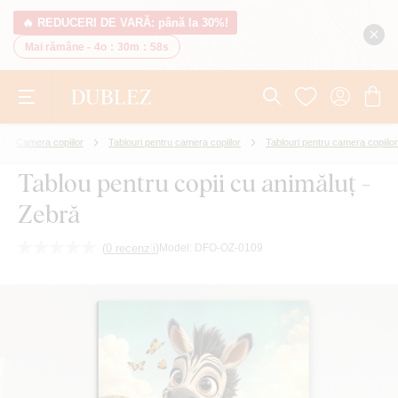
🔥 REDUCERI DE VARĂ: până la 30%!
Mai rămâne -
4o
:
30m
:
57s
Camera copiilor
Tablouri pentru camera copiilor
Tablouri pentru camera copiilor
Tablou pentru copii cu animăluț -
Zebră
(
0 recenzii
)
Model:
DFO-OZ-0109