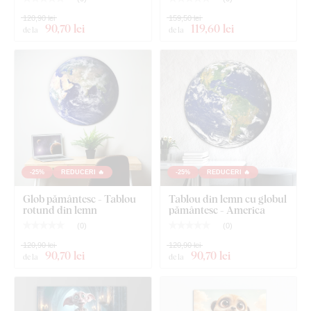
Dimensiunea de 66x66 cm și 90x90 cm - Tabloul are 2
120,90 lei
159,50 lei
cârlige.
90
,70 lei
119
,60 lei
de la
de la
-25%
REDUCERI 🔥
-25%
REDUCERI 🔥
Glob pământesc - Tablou
Tablou din lemn cu globul
rotund din lemn
pământesc - America
(
0
)
(
0
)
120,90 lei
120,90 lei
90
,70 lei
90
,70 lei
de la
de la
Ce este inclus în pachet?