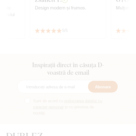
; este
Design modern și frumos.
Mulţumită
a leului
.
 viteza
5/5
balării.
Inspirații direct în căsuța D-
voastră de email
Abonare
Sunt de acord cu
prelucrarea datelor cu
caracter personal
și cu primirea de
noutăți.