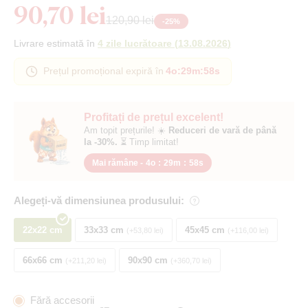
90,70 lei
120,90 lei
-
25
%
Livrare estimată în
4 zile lucrătoare
(
13.08.2026
)
Prețul promoțional expiră în
4o
:
29m
:
57s
Profitați de prețul excelent!
Am topit prețurile! ☀️
Reduceri de vară de până
la -30%.
⏳ Timp limitat!
Mai rămâne -
4o
:
29m
:
57s
Alegeți-vă dimensiunea produsului:
22x22 cm
33x33 cm
45x45 cm
+53,80 lei
+116,00 lei
66x66 cm
90x90 cm
+211,20 lei
+360,70 lei
Fără accesorii