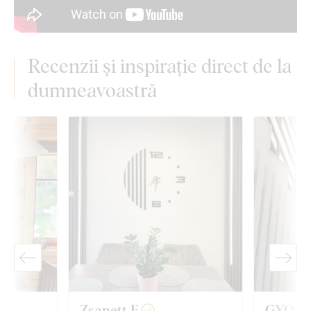
Recenzii și inspirație direct de la
dumneavoastră
Zsanett F.
GYORG