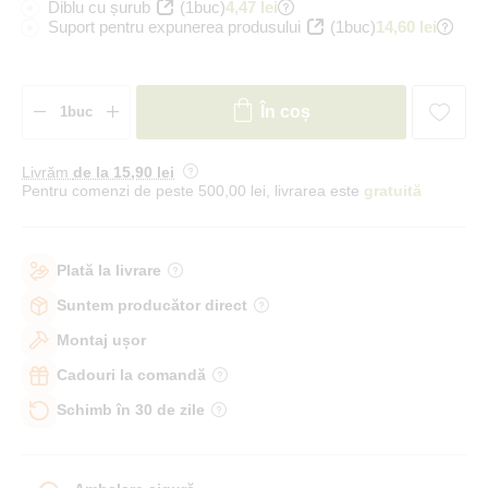
Diblu cu șurub
(1buc)
4,47 lei
Suport pentru expunerea produsului
(1buc)
14,60 lei
În coș
Livrăm
de la 15
,90 lei
Pentru comenzi de peste 500,00 lei, livrarea este
gratuită
Plată la livrare
Suntem producător direct
Montaj ușor
Cadouri la comandă
Schimb în 30 de zile