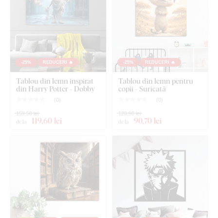
Tablou pentru copii cu animăluț - Zebră
Cârlig(e) montat(e) în prealabil pe partea din spate a
tabloului
-25%
REDUCERI 🔥
-25%
REDUCERI 🔥
Instrucțiuni clare pentru montaj
Tablou din lemn inspirat
Tablou din lemn pentru
din Harry Potter - Dobby
copii - Suricată
(
0
)
(
0
)
159,50 lei
120,90 lei
119
,60 lei
90
,70 lei
de la
de la