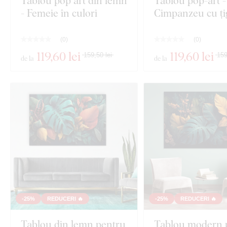
Tablou pop art din lemn
Tablou pop-art -
- Femeie în culori
Cimpanzeu cu ți
(
0
)
(
0
)
119
,60 lei
119
,60 lei
159,50 lei
159
de la
de la
-25%
REDUCERI 🔥
-25%
REDUCERI 🔥
Tablou din lemn pentru
Tablou modern 