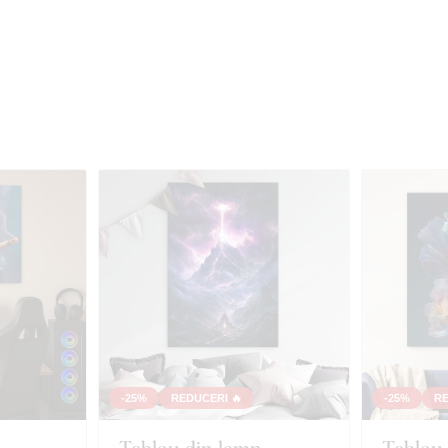
-25%
REDUCERI 🔥
-25%
RE