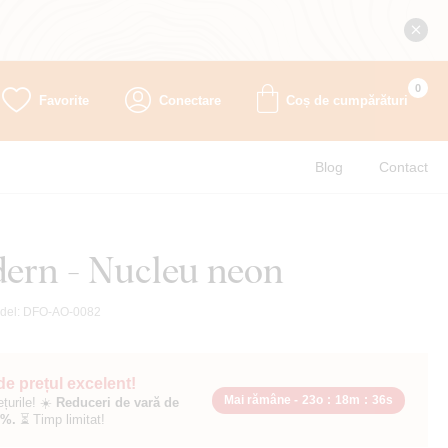
0
Favorite
Conectare
Coș de cumpărături
Blog
Contact
ern - Nucleu neon
del:
DFO-AO-0082
 de prețul excelent!
Mai rămâne -
23o
:
18m
:
34s
ețurile! ☀️
Reduceri de vară de
0%.
⏳ Timp limitat!