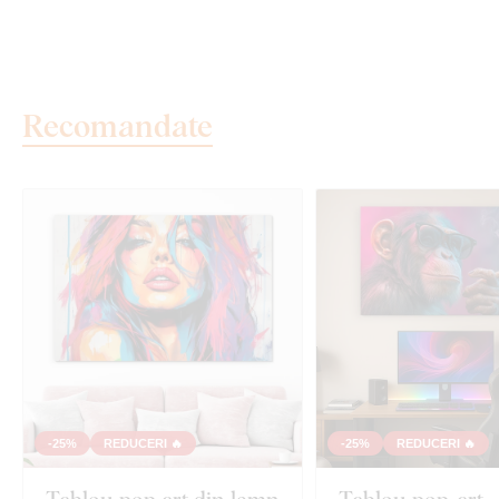
Recomandate
-25%
REDUCERI 🔥
-25%
REDUCERI 🔥