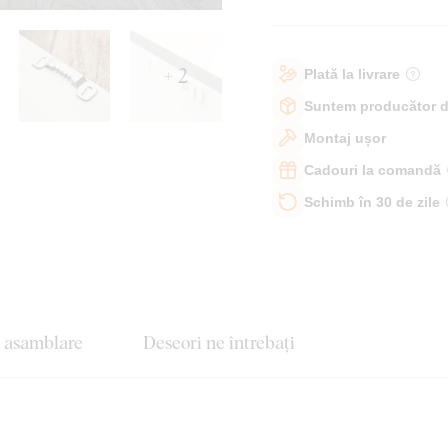
+ 2
Plată la livrare
Suntem producător d
Montaj ușor
Cadouri la comandă
Schimb în 30 de zile
e asamblare
Deseori ne întrebați