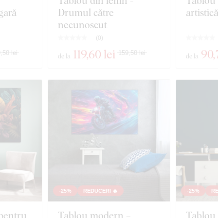
Tablou din lemn -
Tablou 
gară
Drumul către
artistic
necunoscut
(
0
)
119
,60 lei
90
,
,50 lei
159,50 lei
de la
de la
-25%
REDUCERI 🔥
-25%
RE
pentru
Tablou modern –
Tablou