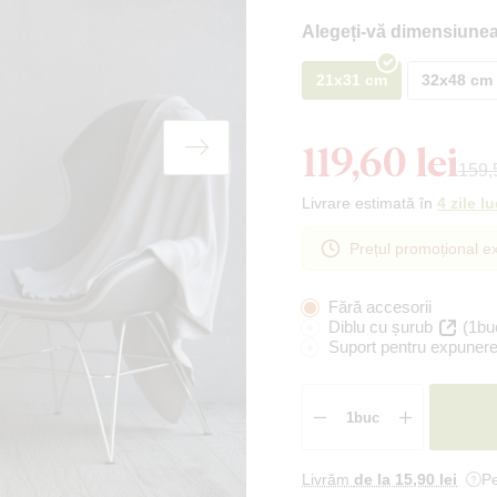
Alegeți-vă dimensiunea
21x31 cm
32x48 cm
119,60 lei
159,5
Livrare estimată în
4 zile l
Prețul promoțional ex
Fără accesorii
Diblu cu șurub
(1bu
Suport pentru expunere
Livrăm
de la 15
,90 lei
Pe