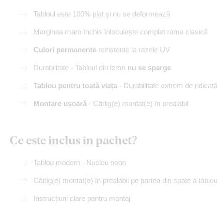
Tabloul este 100% plat și nu se deformează
Marginea maro închis înlocuiește complet rama clasică
Culori permanente
rezistente la razele UV
Durabilitate - Tabloul din lemn
nu se sparge
Tablou pentru toată viața
- Durabilitate extrem de ridicat
Montare ușoară
- Cârlig(e) montat(e) în prealabil
Ce este inclus în pachet?
Tablou modern - Nucleu neon
Cârlig(e) montat(e) în prealabil pe partea din spate a tablou
Instrucțiuni clare pentru montaj