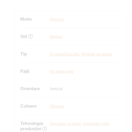
Motiv
Abstract
Stil
Modern
Tip
O singură bucată
,
Montate pe perete
Față
Un dreptunghi
Orientare
Vertical
Culoare
Albastru
Tehnologia
Decupare cu laser
,
Imprimare color
producției