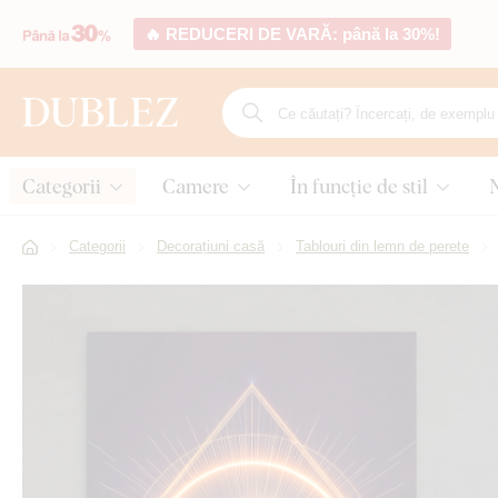
🔥 REDUCERI DE VARĂ: până la 30%!
Categorii
Camere
În funcție de stil
Categorii
Decorațiuni casă
Tablouri din lemn de perete