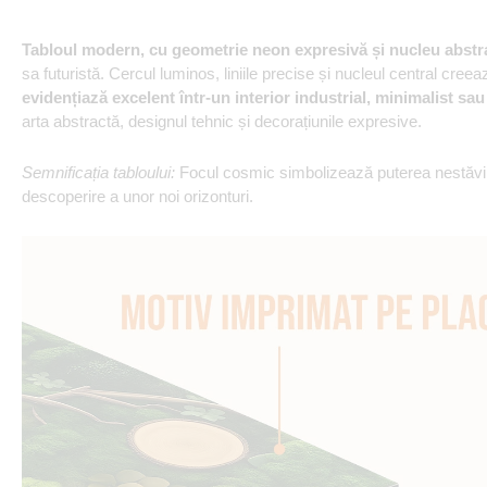
Tabloul modern, cu geometrie neon expresivă și nucleu abstr
sa futuristă. Cercul luminos, liniile precise și nucleul central cree
evidențiază excelent într-un interior industrial, minimalist sau 
arta abstractă, designul tehnic și decorațiunile expresive.
Semnificația tabloului:
Focul cosmic simbolizează puterea nestăvilit
descoperire a unor noi orizonturi.