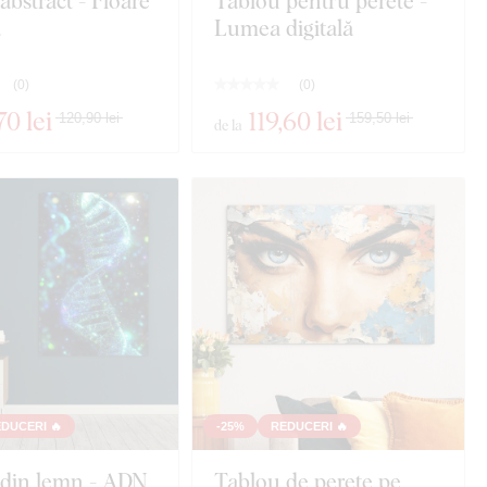
abstract - Floare
Tablou pentru perete -
ă
Lumea digitală
(
0
)
(
0
)
70 lei
119
,60 lei
120,90 lei
159,50 lei
de la
DUCERI 🔥
-25%
REDUCERI 🔥
 din lemn - ADN
Tablou de perete pe