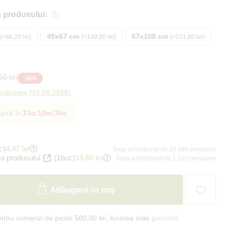
 produsului:
45x67 cm
67x100 cm
+66,20 lei
+149,00 lei
+231,80 lei
0 lei
-
26
%
ucrătoare
(
13.08.2026
)
piră în
23o
:
18m
:
34s
c)
4,47 lei
Deja achiziționat de 10 486 persoane
a produsului
(1buc)
14,60 lei
Deja achiziționat de 1 150 persoane
Adăugare în coș
ntru comenzi de peste 500,00 lei, livrarea este
gratuită