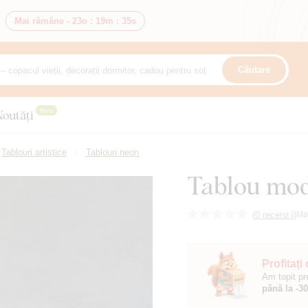
Mai rămâne -
23o
:
19m
:
33s
Căutare
Nou
Noutăți
Tablouri artistice
Tablouri neon
Tablou mod
(
0 recenzii
)
Mo
Profitați
Am topit pr
până la -3