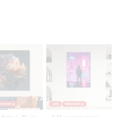
DUCERI 🔥
-25%
REDUCERI 🔥