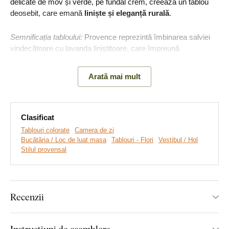
delicate de mov și verde, pe fundal crem, creează un tablou
deosebit, care emană
liniște și eleganță rurală
.
Semnificația tabloului:
Provence reprezintă îmbinarea salviei
vindecătoare cu lavanda liniștitoare, care împreună
simbolizează protecția sănătății și echilibrul interior.
Arată mai mult
Clasificat
Tablouri colorate
Camera de zi
Bucătăria / Loc de luat masa
Tablouri - Flori
Vestibul / Hol
Stilul provensal
Recenzii
Realizăm tablouri premium, revoluționare din plăci
groase de lemn
pe care imprimăm orice model. Folosim
cea
Instrucțiuni de asamblare
mai avansată tehnologie și vopsele de calitate superioară
.