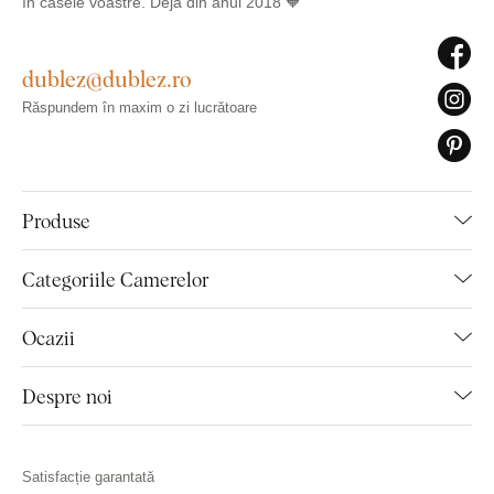
în casele voastre. Deja din anul 2018 🧡
dublez@dublez.ro
Răspundem în maxim o zi lucrătoare
Produse
Categoriile Camerelor
Ocazii
Despre noi
Satisfacție garantată