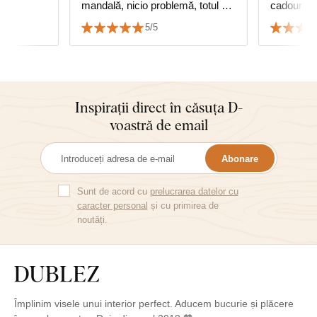
mandală, nicio problemă, totul ok,
ca
mulțumesc și recomand cu
5/5
căldură.
Inspirații direct în căsuța D-
voastră de email
Abonare
Sunt de acord cu
prelucrarea datelor cu
caracter personal
și cu primirea de
noutăți.
Împlinim visele unui interior perfect. Aducem bucurie și plăcere