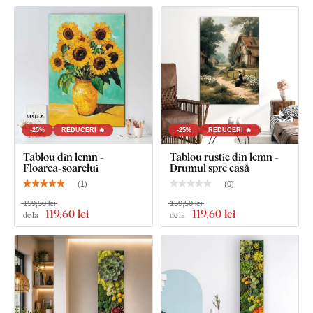
Tabloul are un cârlig.
Dimensiunea de 66x66 cm și 90x90 cm - Tabloul are 2
cârlige.
-25%
REDUCERI 🔥
-25%
REDUCERI 🔥
Tablou din lemn -
Tablou rustic din lemn -
Floarea-soarelui
Drumul spre casă
(
1
)
(
0
)
159,50 lei
159,50 lei
119
,60 lei
119
,60 lei
de la
de la
Ce este inclus în pachet?