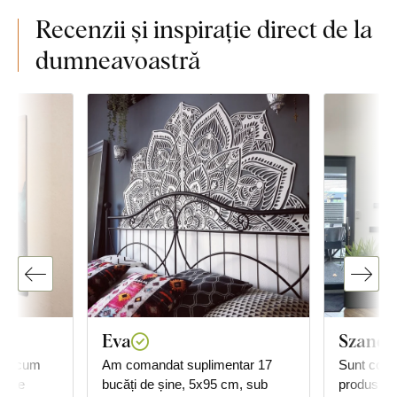
Recenzii și inspirație direct de la
dumneavoastră
Eva
Szandr
așa cum
Am comandat suplimentar 17
Sunt comp
oarte
bucăți de șine, 5x95 cm, sub
produs. Îți mulțumesc pentru