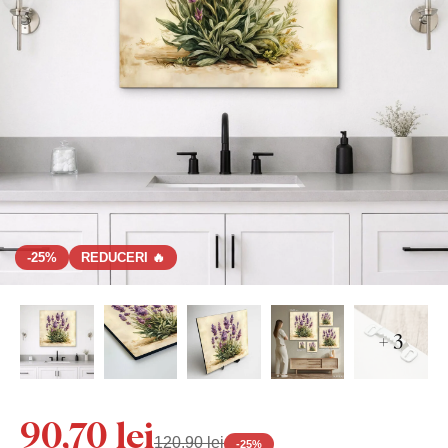
-25%
REDUCERI 🔥
+ 3
90,70 lei
120,90 lei
-
25
%