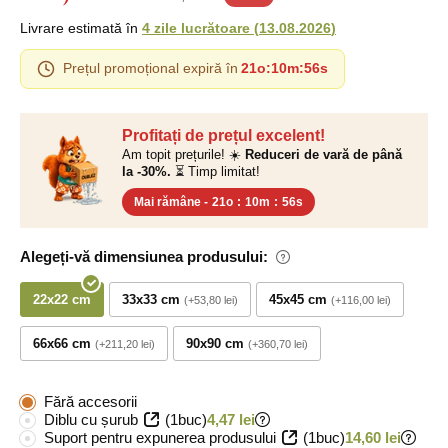
Livrare estimată în
4 zile lucrătoare
(
13.08.2026
)
Prețul promoțional expiră în
21o
:
10m
:
55s
Profitați de prețul excelent!
Am topit prețurile! ☀️
Reduceri de vară de până
la -30%.
⏳ Timp limitat!
Mai rămâne -
21o
:
10m
:
55s
Alegeți-vă dimensiunea produsului:
22x22 cm
33x33 cm
45x45 cm
+53,80 lei
+116,00 lei
66x66 cm
90x90 cm
+211,20 lei
+360,70 lei
Fără accesorii
Diblu cu șurub
(1buc)
4,47 lei
Suport pentru expunerea produsului
(1buc)
14,60 lei