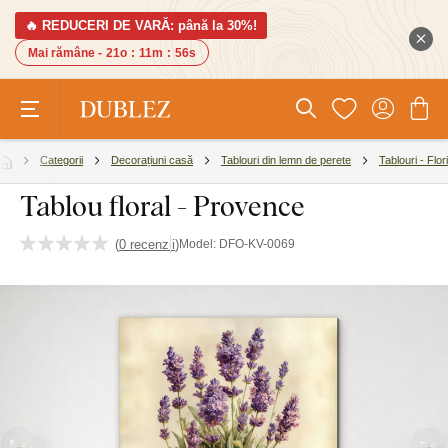
🔥 REDUCERI DE VARĂ: până la 30%!
Mai rămâne -
21o
:
11m
:
55s
Categorii
Decorațiuni casă
Tablouri din lemn de perete
Tablouri - Flori
Tablou floral - Provence
(
0 recenzii
)
Model:
DFO-KV-0069