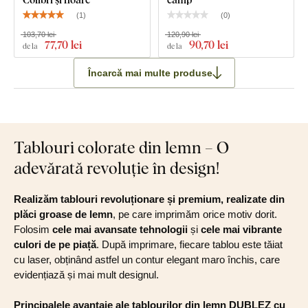
(
1
)
(
0
)
103,70 lei
120,90 lei
77
,70 lei
90
,70 lei
de la
de la
Încarcă mai multe produse
Tablouri colorate din lemn – O
adevărată revoluție în design!
Realizăm tablouri revoluționare și premium, realizate din
plăci groase de lemn
, pe care imprimăm orice motiv dorit.
Folosim
cele mai avansate tehnologii
și
cele mai vibrante
culori de pe piață
. După imprimare, fiecare tablou este tăiat
cu laser, obținând astfel un contur elegant maro închis, care
evidențiază și mai mult designul.
Principalele avantaje ale tablourilor din lemn DUBLEZ cu