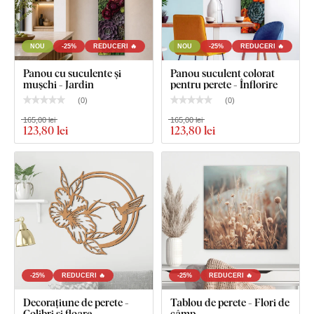
Tablou floral - Provence
NOU
-25%
REDUCERI 🔥
NOU
-25%
REDUCERI 🔥
Cârlig(e) montat(e) în prealabil pe partea din spate a
tabloului
Panou cu suculente și
Panou suculent colorat
mușchi - Jardin
pentru perete - Înflorire
Instrucțiuni clare pentru montaj
(
0
)
(
0
)
165,00 lei
165,00 lei
123
,80 lei
123
,80 lei
-25%
REDUCERI 🔥
-25%
REDUCERI 🔥
Decorațiune de perete -
Tablou de perete - Flori de
Colibri și floare
câmp