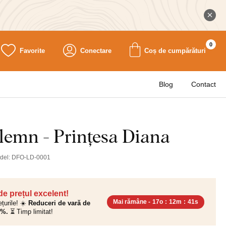
0
Favorite
Conectare
Coș de cumpărături
Blog
Contact
 lemn - Prințesa Diana
del:
DFO-LD-0001
 de prețul excelent!
Mai rămâne -
17o
:
12m
:
40s
ețurile! ☀️
Reduceri de vară de
0%.
⏳ Timp limitat!