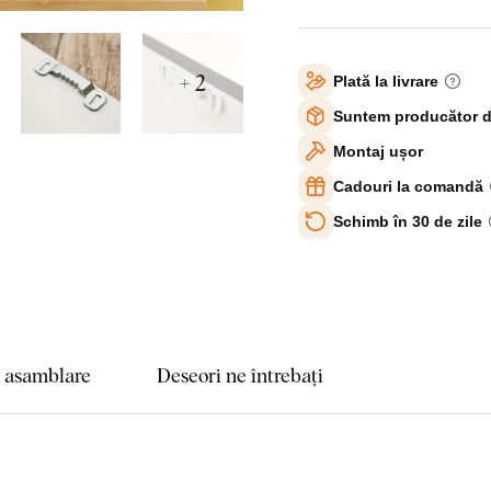
+ 2
Plată la livrare
Suntem producător d
Montaj ușor
Cadouri la comandă
Schimb în 30 de zile
e asamblare
Deseori ne întrebați