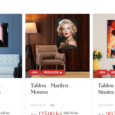
-25%
REDUCERI 🔥
-25%
RE
 -
Tablou - Marilyn
Tablou 
n
Monroe
Sinatra
(
0
)
125
,00 lei
90
,
,50 lei
166,70 lei
de la
de la