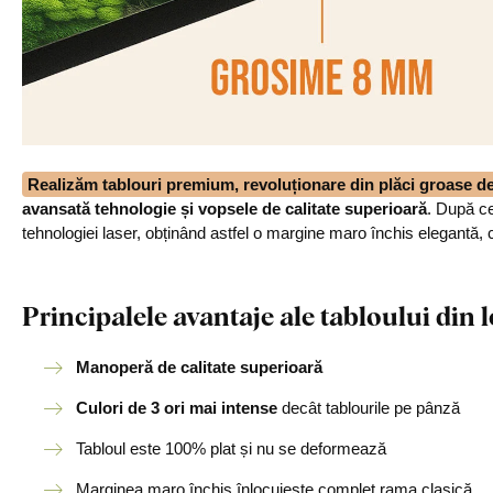
Realizăm tablouri premium, revoluționare din plăci groase 
avansată tehnologie și vopsele de calitate superioară
. După ce
tehnologiei laser, obținând astfel o margine maro închis elegantă, 
Principalele avantaje ale tabloului di
Manoperă de calitate superioară
Culori de 3 ori mai intense
decât tablourile pe pânză
Tabloul este 100% plat și nu se deformează
Marginea maro închis înlocuiește complet rama clasică