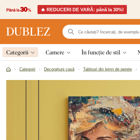
🔥 REDUCERI DE VARĂ: până la 30%!
Categorii
Camere
În funcție de stil
Categorii
Decorațiuni casă
Tablouri din lemn de perete