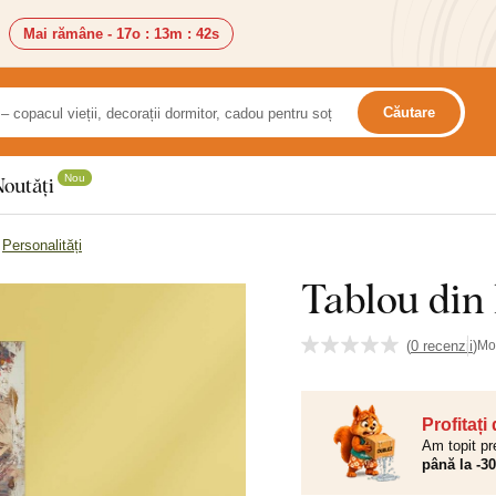
Mai rămâne -
17o
:
13m
:
41s
Căutare
Nou
Noutăți
Personalități
Tablou din
(
0 recenzii
)
Mo
Profitați
Am topit pr
până la -3