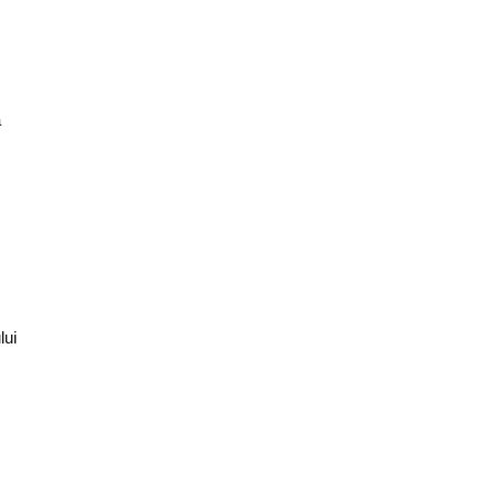
ă
lui