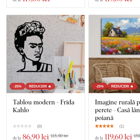
-25%
REDUCERI 🔥
-25%
REDUCERI 🔥
Tablou modern - Frida
Imagine rurală 
Kahlo
perete - Casă lâ
poiană
(
0
)
(
1
)
86
,90 lei
119
,60 lei
115,90 lei
159
de la
de la