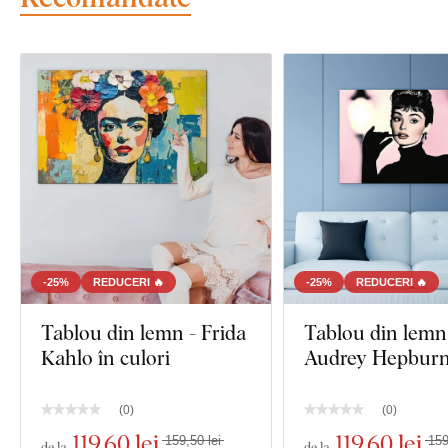
-25%
REDUCERI 🔥
-25%
REDUCERI 🔥
Tablou din lemn - Frida
Tablou din lemn
Kahlo în culori
Audrey Hepbur
(
0
)
(
0
)
119
,60 lei
119
,60 lei
159,50 lei
159
de la
de la