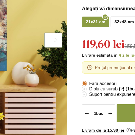
Alegeți-vă dimensiunea
21x31 cm
32x48 cm
119,60 lei
159,5
Livrare estimată în
4 zile l
Prețul promoțional ex
Fără accesorii
Diblu cu șurub
(1bu
Suport pentru expunere
Livrăm
de la 15
,90 lei
Pe