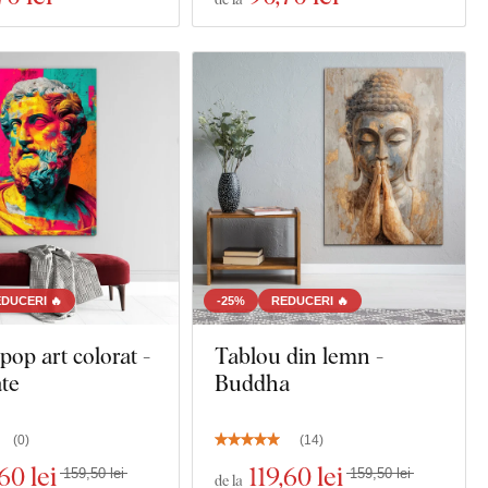
DUCERI 🔥
-25%
REDUCERI 🔥
pop art colorat -
Tablou din lemn -
te
Buddha
(
0
)
(
14
)
,60 lei
119
,60 lei
159,50 lei
159,50 lei
de la