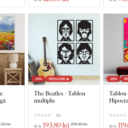
-25%
REDUCERI 🔥
-25%
RE
pe
The Beatles - Tablou
Tablou 
ngă
multiplu
Hipocra
(
0
)
193
,80 lei
119
,50 lei
258,40 lei
de la
de la