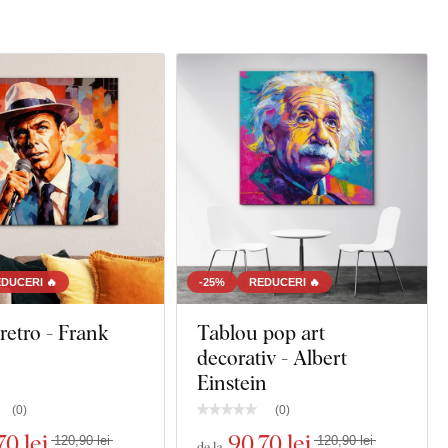
DUCERI 🔥
-25%
REDUCERI 🔥
retro - Frank
Tablou pop art
decorativ - Albert
Einstein
(
0
)
(
0
)
70 lei
90
,70 lei
120,90 lei
120,90 lei
de la