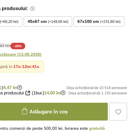
 produsului:
45x67 cm
67x100 cm
+66,20 lei
+149,00 lei
+231,80 lei
0 lei
-
26
%
ucrătoare
(
13.08.2026
)
piră în
17o
:
12m
:
40s
c)
4,47 lei
Deja achiziționat de 10 518 persoane
a produsului
(1buc)
14,60 lei
Deja achiziționat de 1 155 persoane
Adăugare în coș
ntru comenzi de peste 500,00 lei, livrarea este
gratuită