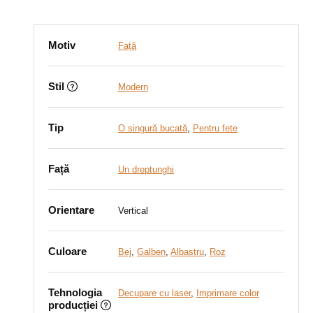
Motiv
Față
Stil
Modern
Tip
O singură bucată
,
Pentru fete
Față
Un dreptunghi
Orientare
Vertical
Culoare
Bej
,
Galben
,
Albastru
,
Roz
Tehnologia
Decupare cu laser
,
Imprimare color
producției