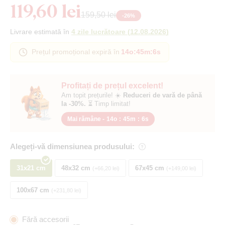
119,60 lei
159,50 lei
-
26
%
Livrare estimată în
4 zile lucrătoare
(
12.08.2026
)
Prețul promoțional expiră în
14o
:
45m
:
5s
Profitați de prețul excelent!
Am topit prețurile! ☀️
Reduceri de vară de până
la -30%.
⏳ Timp limitat!
Mai rămâne -
14o
:
45m
:
5s
Alegeți-vă dimensiunea produsului:
31x21 cm
48x32 cm
67x45 cm
+66,20 lei
+149,00 lei
100x67 cm
+231,80 lei
Fără accesorii