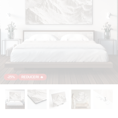
-25%
REDUCERI 🔥
+ 3