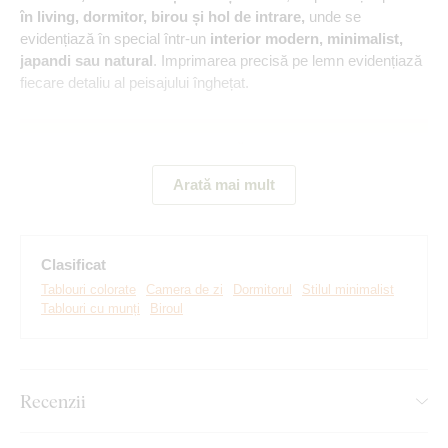
în living, dormitor, birou și hol de intrare,
unde se
evidențiază în special într-un
interior modern, minimalist,
japandi sau natural
. Imprimarea precisă pe lemn evidențiază
fiecare detaliu al peisajului înghețat.
Arată mai mult
Clasificat
Tablouri colorate
Camera de zi
Dormitorul
Stilul minimalist
Tablouri cu munți
Biroul
Realizăm tablouri premium, revoluționare din plăci
groase de lemn
pe care imprimăm orice model. Folosim
cea
Recenzii
mai avansată tehnologie și vopsele de calitate superioară
.
După ce placa este imprimată, decupăm tabloul cu ajutorul