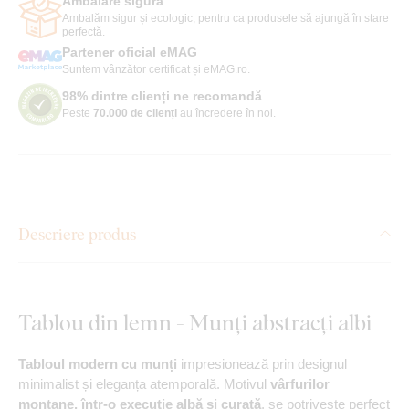
Ambalare sigură
Ambalăm sigur și ecologic, pentru ca produsele să ajungă în stare
perfectă.
Partener oficial eMAG
Suntem vânzător certificat și eMAG.ro.
98% dintre clienți ne recomandă
Peste
70.000 de clienți
au încredere în noi.
Descriere produs
Tablou din lemn - Munți abstracți albi
Tabloul modern cu munți
impresionează prin designul
minimalist și eleganța atemporală. Motivul
vârfurilor
montane, într-o execuție albă și curată
, se potrivește perfect