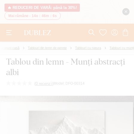
🔥 REDUCERI DE VARĂ: până la 30%!
Mai rămâne -
14o
:
46m
:
5s
orațiuni casă
Tablouri din lemn de perete
Tablouri cu natura
Tablouri cu munți
Tablou din lemn - Munți abstracți
albi
(
0 recenzii
)
Model:
DFO-00314