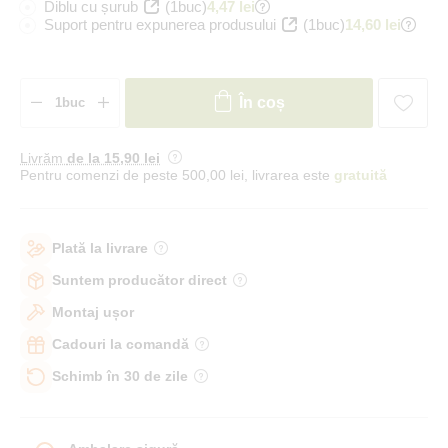
Diblu cu șurub
(1buc)
4,47 lei
Suport pentru expunerea produsului
(1buc)
14,60 lei
În coș
Livrăm
de la 15
,90 lei
Pentru comenzi de peste 500,00 lei, livrarea este
gratuită
Plată la livrare
Suntem producător direct
Montaj ușor
Cadouri la comandă
Schimb în 30 de zile