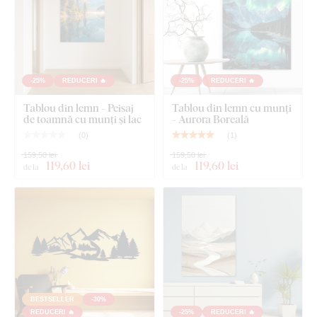
Cârlig(e) montat(e) în prealabil pe partea din spate a
tabloului
Instrucțiuni clare pentru montaj
-25%
REDUCERI 🔥
-25%
REDUCERI 🔥
Tablou din lemn - Peisaj
Tablou din lemn cu munți
de toamnă cu munți și lac
- Aurora Boreală
(
0
)
(
1
)
159,50 lei
159,50 lei
119
,60 lei
119
,60 lei
de la
de la
BESTSELLER
-30%
REDUCERI 🔥
-25%
REDUCERI 🔥