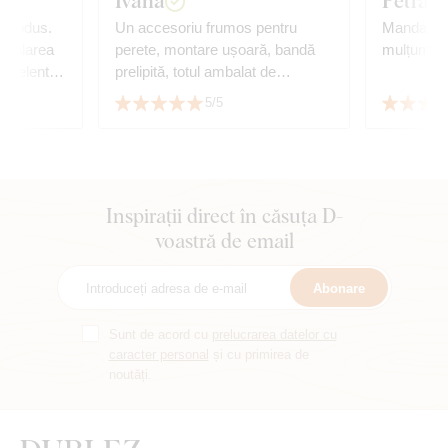
Ivana
Petra S
 produs.
Un accesoriu frumos pentru
Mandala e
nstalarea
perete, montare ușoară, bandă
mulțumim!
excelent.
prelipită, totul ambalat de
turor.
calitate...
5/5
Inspirații direct în căsuța D-
voastră de email
Abonare
Sunt de acord cu
prelucrarea datelor cu
caracter personal
și cu primirea de
noutăți.