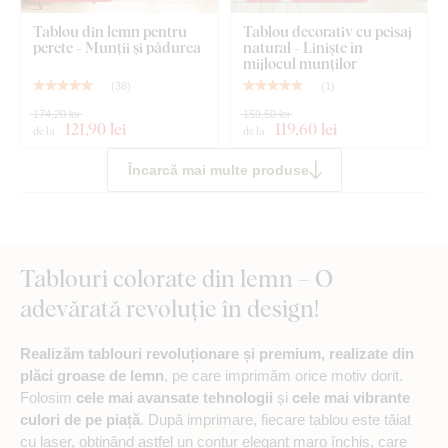
Tablou din lemn pentru
Tablou decorativ cu peisaj
perete - Munții și pădurea
natural - Liniște în
mijlocul munților
(
38
)
(
1
)
174,20 lei
159,50 lei
121
,90 lei
119
,60 lei
de la
de la
Încarcă mai multe produse
Tablouri colorate din lemn – O
adevărată revoluție în design!
Realizăm tablouri revoluționare și premium, realizate din
plăci groase de lemn
, pe care imprimăm orice motiv dorit.
Folosim
cele mai avansate tehnologii
și
cele mai vibrante
culori de pe piață
. După imprimare, fiecare tablou este tăiat
cu laser, obținând astfel un contur elegant maro închis, care