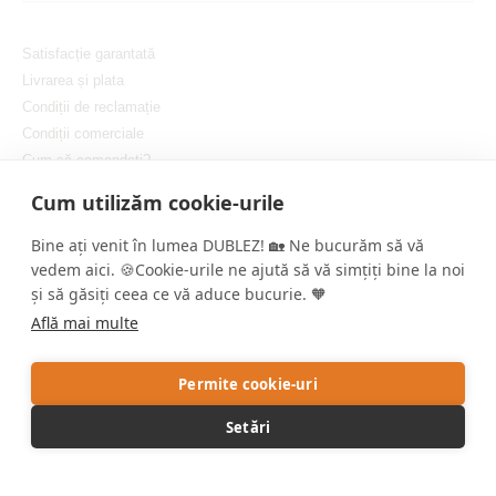
Satisfacție garantată
Livrarea și plata
Condiții de reclamație
Condiții comerciale
Cum să comandați?
Protejarea confidențialității dvs.
Cum utilizăm cookie-urile
Setați cookie-urile
Bine ați venit în lumea DUBLEZ! 🏡 Ne bucurăm să vă
vedem aici. 🍪Cookie-urile ne ajută să vă simțiți bine la noi
și să găsiți ceea ce vă aduce bucurie. 🧡
Află mai multe
Copyright © DUBLEZ 2026 | Toate drepturile rezervate
Permite cookie-uri
Crearea magazinelor online performante de către
RIESENIA
Setări
Acest site este protejat de reCAPTCHA, iar Google aplică
Politica de
confidențialitate
și
Termenii și condițiile
.