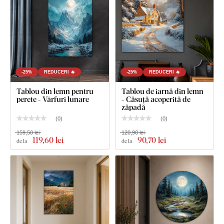
-25%
REDUCERI 🔥
-25%
REDUCERI 🔥
Tablou din lemn pentru
Tablou de iarnă din lemn
perete - Vârfuri lunare
- Căsuță acoperită de
zăpadă
(
0
)
(
0
)
159,50 lei
120,90 lei
119
,60 lei
90
,70 lei
de la
de la