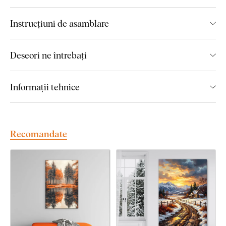
mai avansată tehnologie și vopsele de calitate superioară
.
După ce placa este imprimată, decupăm tabloul cu ajutorul
Instrucțiuni de asamblare
tehnologiei laser, obținând astfel o margine maro închis
elegantă, ce pune în valoare și mai mult designul.
Deseori ne întrebați
Principalele avantaje ale tabloului
Informații tehnice
din lemn DUBLEZ cu imprimare
color:
Recomandate
Manoperă de calitate superioară
Culori de 3 ori mai intense
decât tablourile pe pânză
Tabloul este 100% plat și nu se deformează
Marginea maro închis înlocuiește complet rama
clasică
Culori permanente
rezistente la razele UV