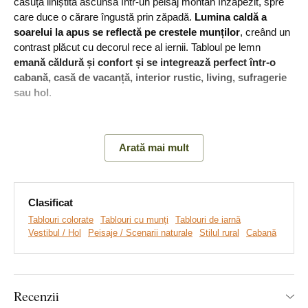
căsuță liniștită ascunsă într-un peisaj montan înzăpezit, spre
care duce o cărare îngustă prin zăpadă.
Lumina caldă a
soarelui la apus se reflectă pe crestele munților
, creând un
contrast plăcut cu decorul rece al iernii. Tabloul pe lemn
emană căldură și confort și se integrează perfect într-o
cabană, casă de vacanță, interior rustic, living, sufragerie
sau hol
.
Arată mai mult
Clasificat
Tablouri colorate
Tablouri cu munți
Tablouri de iarnă
Vestibul / Hol
Peisaje / Scenarii naturale
Stilul rural
Cabană
Realizăm tablouri premium, revoluționare din plăci
Recenzii
groase de lemn
pe care imprimăm orice model. Folosim
cea