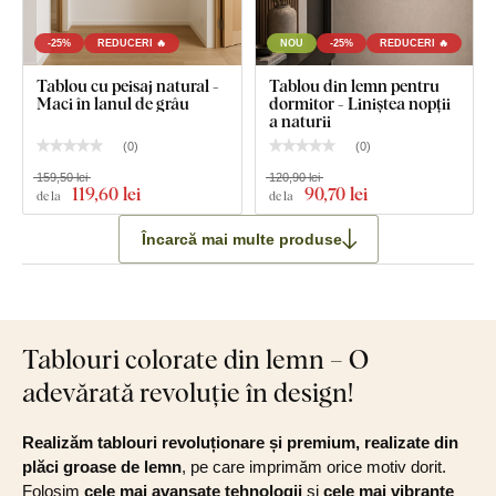
-25%
REDUCERI 🔥
NOU
-25%
REDUCERI 🔥
Tablou cu peisaj natural -
Tablou din lemn pentru
Maci în lanul de grâu
dormitor - Liniștea nopții
a naturii
(
0
)
(
0
)
159,50 lei
120,90 lei
119
,60 lei
90
,70 lei
de la
de la
Încarcă mai multe produse
Tablouri colorate din lemn – O
adevărată revoluție în design!
Realizăm tablouri revoluționare și premium, realizate din
plăci groase de lemn
, pe care imprimăm orice motiv dorit.
Folosim
cele mai avansate tehnologii
și
cele mai vibrante