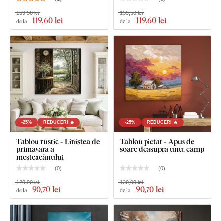
159,50 lei
159,50 lei
119
,60 lei
119
,60 lei
de la
de la
-25%
REDUCERI 🔥
-25%
REDUCERI 🔥
Tablou rustic - Liniștea de
Tablou pictat - Apus de
primăvară a
soare deasupra unui câmp
mesteacănului
(
0
)
(
0
)
120,90 lei
120,90 lei
90
,70 lei
90
,70 lei
de la
de la