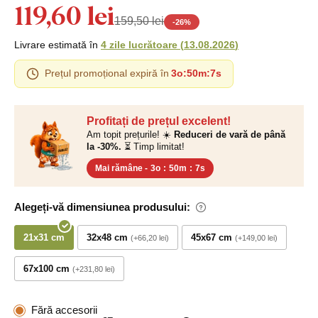
119,60 lei
159,50 lei
-
26
%
Livrare estimată în
4 zile lucrătoare
(
13.08.2026
)
Prețul promoțional expiră în
3o
:
50m
:
6s
Profitați de prețul excelent!
Am topit prețurile! ☀️
Reduceri de vară de până
la -30%.
⏳ Timp limitat!
Mai rămâne -
3o
:
50m
:
6s
Alegeți-vă dimensiunea produsului:
21x31 cm
32x48 cm
45x67 cm
+66,20 lei
+149,00 lei
67x100 cm
+231,80 lei
Fără accesorii