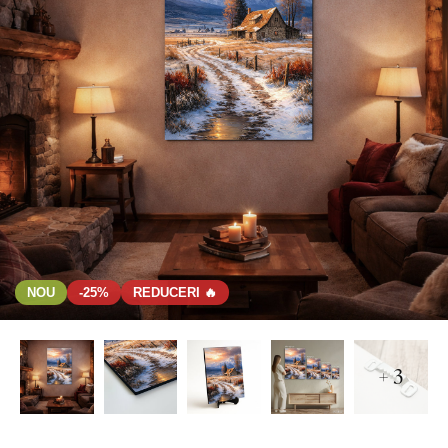
NOU
-25%
REDUCERI 🔥
+ 3