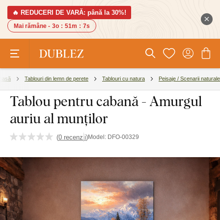
🔥 REDUCERI DE VARĂ: până la 30%!
Mai rămâne -
3o
:
51m
:
6s
 casă
Tablouri din lemn de perete
Tablouri cu natura
Peisaje / Scenarii naturale
Tablou pentru cabană - Amurgul
auriu al munților
(
0 recenzii
)
Model:
DFO-00329