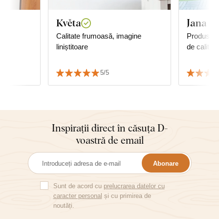
Květa
Jana P.
ul
Calitate frumoasă, imagine
Produs fo
ele
liniștitoare
de calitate
5/5
Inspirații direct în căsuța D-
voastră de email
Abonare
Sunt de acord cu
prelucrarea datelor cu
caracter personal
și cu primirea de
noutăți.