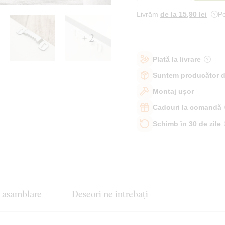
Livrăm
de la 15
,90 lei
Pe
+ 2
Plată la livrare
Suntem producător d
Montaj ușor
Cadouri la comandă
Schimb în 30 de zile
e asamblare
Deseori ne întrebați