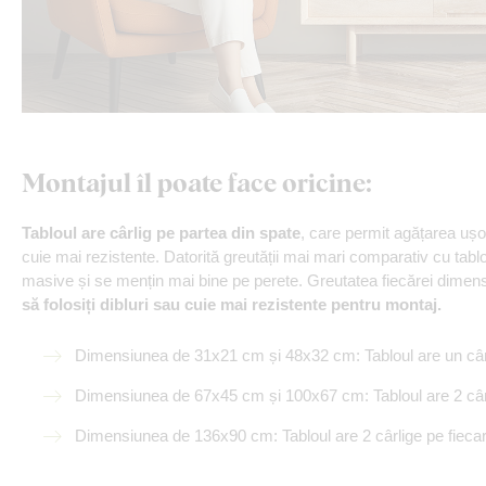
Montajul îl poate face oricine
:
Tabloul are cârlig pe partea din spate
, care permit agățarea uș
cuie mai rezistente. Datorită greutății mai mari comparativ cu tab
masive și se mențin mai bine pe perete. Greutatea fiecărei dimensiu
să folosiți dibluri sau cuie mai rezistente pentru montaj.
Dimensiunea de 31x21 cm și 48x32 cm: Tabloul are un câr
Dimensiunea de 67x45 cm și 100x67 cm: Tabloul are 2 câr
Dimensiunea de 136x90 cm: Tabloul are 2 cârlige pe fieca