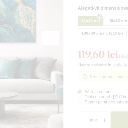
Alegeți-vă dimensiunea
31x21 cm
48x32 cm
136x90 cm
+542,10 lei
119,60 lei
159,5
Livrare estimată în
4 zile l
Prețul promoțional ex
Fără accesorii
Diblu cu șurub
(1bu
Suport pentru expunere