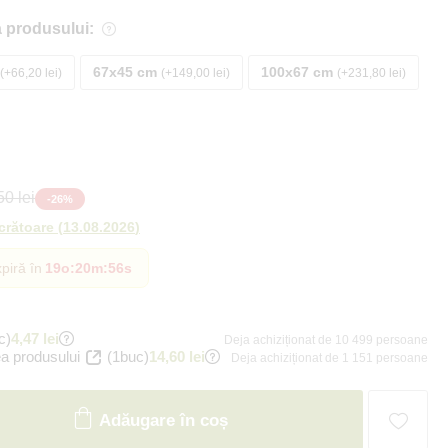
 produsului:
67x45 cm
100x67 cm
+66,20 lei
+149,00 lei
+231,80 lei
0 lei
-
26
%
ucrătoare
(
13.08.2026
)
piră în
19o
:
20m
:
54s
c)
4,47 lei
Deja achiziționat de 10 499 persoane
a produsului
(1buc)
14,60 lei
Deja achiziționat de 1 151 persoane
Adăugare în coș