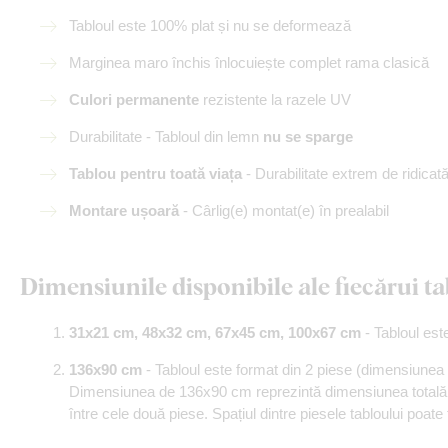
Tabloul este 100% plat și nu se deformează
Marginea maro închis înlocuiește complet rama clasică
Culori permanente
rezistente la razele UV
Durabilitate - Tabloul din lemn
nu se sparge
Tablou pentru toată viața
- Durabilitate extrem de ridicat
Montare ușoară
- Cârlig(e) montat(e) în prealabil
Dimensiunile disponibile ale fiecărui ta
31x21 cm, 48x32 cm, 67x45 cm, 100x67 cm
- Tabloul est
136x90 cm
- Tabloul este format din 2 piese (dimensiunea 
Dimensiunea de 136x90 cm reprezintă dimensiunea totală a
între cele două piese. Spațiul dintre piesele tabloului poate