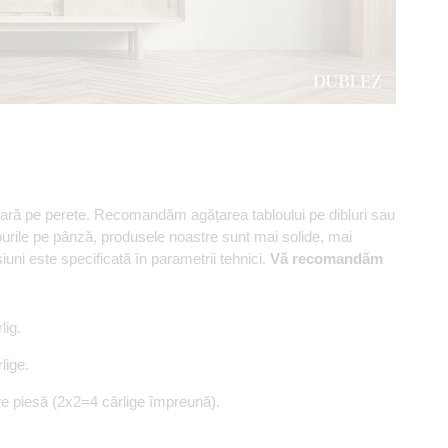
oară pe perete. Recomandăm agățarea tabloului pe dibluri sau
lourile pe pânză, produsele noastre sunt mai solide, mai
ni este specificată în parametrii tehnici.
Vă recomandăm
lig.
lige.
re piesă (2x2=4 cârlige împreună).