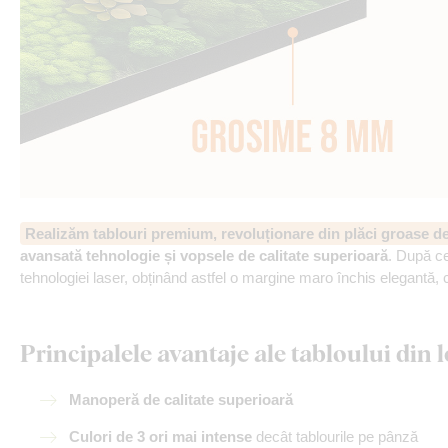
Realizăm tablouri premium, revoluționare din plăci groase 
avansată tehnologie și vopsele de calitate superioară
. După ce
tehnologiei laser, obținând astfel o margine maro închis elegantă, 
Principalele avantaje ale tabloului di
Manoperă de calitate superioară
Culori de 3 ori mai intense
decât tablourile pe pânză