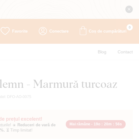
0
Favorite
Conectare
Coș de cumpărături
Blog
Contact
 lemn - Marmură turcoaz
del:
DFO-AO-0075
 de prețul excelent!
Mai rămâne -
19o
:
20m
:
54s
ețurile! ☀️
Reduceri de vară de
0%.
⏳ Timp limitat!