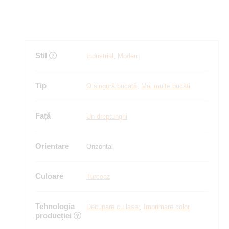
Stil
Industrial
,
Modern
Tip
O singură bucată
,
Mai multe bucăți
Față
Un dreptunghi
Orientare
Orizontal
Culoare
Turcoaz
Tehnologia
Decupare cu laser
,
Imprimare color
producției