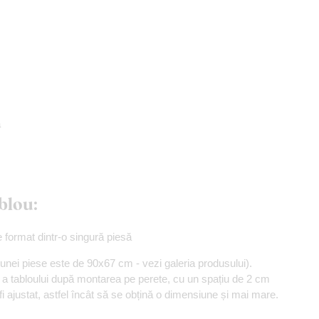
ă
blou:
e format dintr-o singură piesă
unei piese este de 90x67 cm - vezi galeria produsului).
 tabloului după montarea pe perete, cu un spațiu de 2 cm
 fi ajustat, astfel încât să se obțină o dimensiune și mai mare.