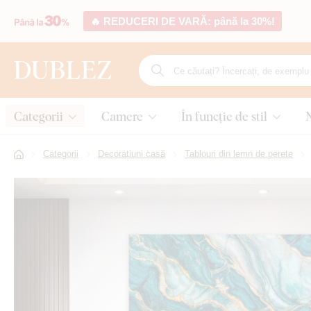
🔥 REDUCERI DE VARĂ: până la 30%!
Categorii
Camere
În funcție de stil
Categorii
Decorațiuni casă
Tablouri din lemn de perete