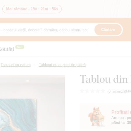
Mai rămâne -
19o
:
21m
:
55s
Căutare
Nou
Noutăți
Tablouri cu natura
Tablouri cu aspect de piatră
Tablou din
(
0 recenzii
)
Mo
Profitați
Am topit pr
până la -3