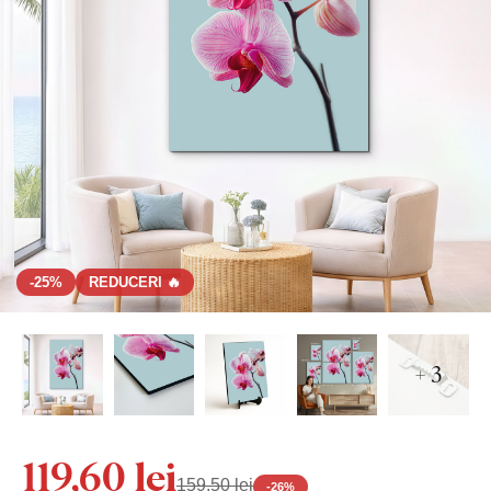
-25%
REDUCERI 🔥
+ 3
119,60 lei
159,50 lei
-
26
%