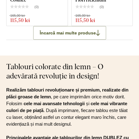
Ce este inclus în pachet?
(
0
)
(
0
)
165,00 lei
165,00 lei
115
,50 lei
115
,50 lei
Tablou din lemn - Flori de orhidee
Încarcă mai multe produse
Cârlig(e) montat(e) în prealabil pe partea din spate a
tabloului
Instrucțiuni clare pentru montaj
Tablouri colorate din lemn – O
adevărată revoluție în design!
Realizăm tablouri revoluționare și premium, realizate din
plăci groase de lemn
, pe care imprimăm orice motiv dorit.
Folosim
cele mai avansate tehnologii
și
cele mai vibrante
culori de pe piață
. După imprimare, fiecare tablou este tăiat
cu laser, obținând astfel un contur elegant maro închis, care
evidențiază și mai mult designul.
Principalele avantaje ale tablourilor din lemn DUBLEZ cu