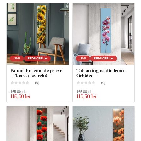
galeria produsului). Dimensiunea de 90x136 cm
reprezintă dimensiunea totală a tabloului după
montarea pe perete, cu un spațiu de 2 cm între cele
două piese. Spațiul dintre piesele tabloului poate fi
ajustat, astfel încât să se obțină o dimensiune și mai
mare.
-30%
REDUCERI 🔥
-30%
REDUCERI 🔥
Panou din lemn de perete
Tablou îngust din lemn -
- Floarea-soarelui
Orhidee
(
0
)
(
0
)
165,00 lei
165,00 lei
115
,50 lei
115
,50 lei