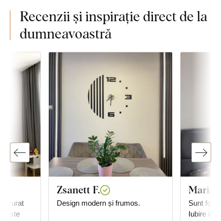
Recenzii și inspirație direct de la
dumneavoastră
Zsanett F.
Maria
 bucurat
Design modern și frumos.
Sunt foart
u, este
Iubire infi