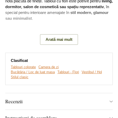
notă plăcută de finețe. Tabloul cu flori este potrivit pentru
living,
dormitor, salon de cosmetică sau spațiu reprezentativ
, în
special pentru interioare amenajate în
stil modern, glamour
sau minimalist
.
Semnificația tabloului:
Orhideea este asociată în mod
tradițional cu eleganța, frumusețea și unicitatea. Oferită cadou,
Arată mai mult
exprimă respect, admirație și afecțiune delicată. Este un cadou
potrivit pentru o femeie căreia doriți să îi arătați atenție,
apreciere sau un compliment de bun gust.
Clasificat
Tablouri colorate
Camera de zi
Bucătăria / Loc de luat masa
Tablouri - Flori
Vestibul / Hol
Stilul clasic
Recenzii
Instrucțiuni de asamblare