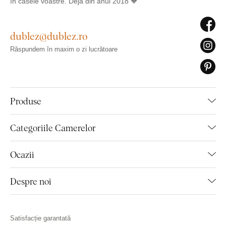
în casele voastre. Deja din anul 2018 🧡
dublez@dublez.ro
Răspundem în maxim o zi lucrătoare
Produse
Categoriile Camerelor
Ocazii
Despre noi
Satisfacție garantată