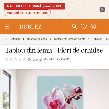
🔥 REDUCERI DE VARĂ: până la 30%!
Mai rămâne -
11o
:
57m
:
18s
Categorii
Decorațiuni casă
Tablouri din lemn de perete
Tablouri - Flori
Tablou din lemn - Flori de orhidee
(
0 recenzii
)
Model:
DFO-KV-0116