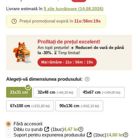
Livrare estimată în
5 zile lucrătoare
(
14.08.2026
)
Prețul promoțional expiră în
11o
:
56m
:
18s
Profitați de prețul excelent!
Am topit prețurile! ☀️
Reduceri de vară de până
la -30%.
⏳ Timp limitat!
Mai rămâne -
11o
:
56m
:
18s
Alegeți-vă dimensiunea produsului:
21x31 cm
32x48 cm
45x67 cm
+66,20 lei
+149,00 lei
67x100 cm
90x136 cm
+231,80 lei
+542,10 lei
Fără accesorii
Diblu cu șurub
(1buc)
4,47 lei
Suport pentru expunerea produsului
(1buc)
14,60 lei