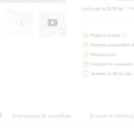
Livrăm
de la 15
,90 lei
Pe
+ 3
Plată la livrare
Suntem producător d
Montaj ușor
Cadouri la comandă
Schimb în 30 de zile
Instrucțiuni de asamblare
Deseori ne întrebaț