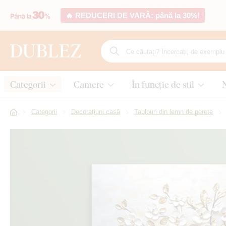
🔥 REDUCERI DE VARĂ: până la 30%!
Categorii
Camere
În funcție de stil
Categorii
Decorațiuni casă
Tablouri din lemn de perete