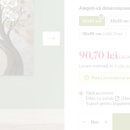
Alegeți-vă dimensiunea
22x22 cm
33x33 cm
90x90 cm
+360,70 lei
90,70 lei
120,90
Livrare estimată în
4 zile l
Prețul promoțional ex
Fără accesorii
Diblu cu șurub
(1bu
Suport pentru expunere