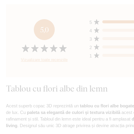
5
5,0
4
3
2
1
Vizualizare toate recenziile
Tablou cu flori albe din lemn
Acest superb copac 3D reprezintă un
tablou cu flori albe bogate
de lux. Cu
paleta sa elegantă de culori și textura vizibilă
acest 
rafinament și stil. Tabloul din lemn este ideal pentru a fi amplasat
d
living
. Designul său unic 3D atrage privirea și devine atracția princ