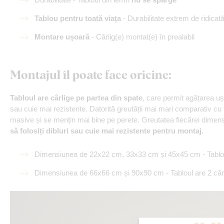
Tablou pentru toată viața
- Durabilitate extrem de ridicat
Montare ușoară
- Cârlig(e) montat(e) în prealabil
Montajul îl poate face oricine
:
Tabloul are cârlige pe partea din spate
, care permit agățarea u
sau cuie mai rezistente. Datorită greutății mai mari comparativ cu
masive și se mențin mai bine pe perete. Greutatea fiecărei dimensiu
să folosiți dibluri sau cuie mai rezistente pentru montaj.
Dimensiunea de 22x22 cm, 33x33 cm și 45x45 cm - Tabloul
Dimensiunea de 66x66 cm și 90x90 cm - Tabloul are 2 cârl