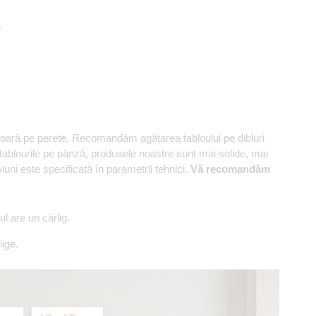
ă
șoară pe perete. Recomandăm agățarea tabloului pe dibluri
 tablourile pe pânză, produsele noastre sunt mai solide, mai
ni este specificată în parametrii tehnici.
Vă recomandăm
 are un cârlig.
ige.