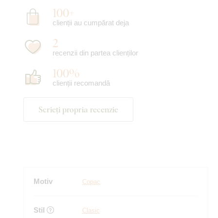
100+
clienții au cumpărat deja
2
recenzii din partea clienților
100%
clienții recomandă
Scrieți propria recenzie
Motiv
Copac
Stil
Clasic