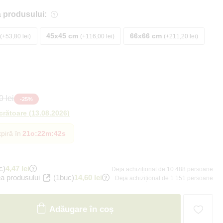
 produsului:
45x45 cm
66x66 cm
+53,80 lei
+116,00 lei
+211,20 lei
 lei
-
25
%
ucrătoare
(
13.08.2026
)
piră în
21o
:
22m
:
41s
c)
4,47 lei
Deja achiziționat de 10 488 persoane
a produsului
(1buc)
14,60 lei
Deja achiziționat de 1 151 persoane
Adăugare în coș