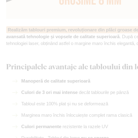
Realizăm tablouri premium, revoluționare din plăci groase 
avansată tehnologie și vopsele de calitate superioară
. După ce
tehnologiei laser, obținând astfel o margine maro închis elegantă, 
Principalele avantaje ale tabloului di
Manoperă de calitate superioară
Culori de 3 ori mai intense
decât tablourile pe pânză
Tabloul este 100% plat și nu se deformează
Marginea maro închis înlocuiește complet rama clasică
Culori permanente
rezistente la razele UV
Durabilitate - Tabloul din lemn
nu se sparge