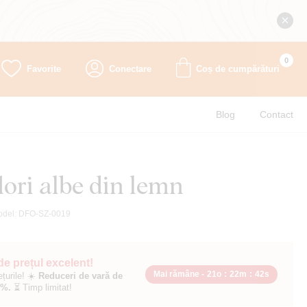
0
Favorite
Conectare
Coș de cumpărături
Blog
Contact
lori albe din lemn
odel:
DFO-SZ-0019
 de prețul excelent!
Mai rămâne -
21o
:
22m
:
41s
ețurile! ☀️
Reduceri de vară de
0%.
⏳ Timp limitat!