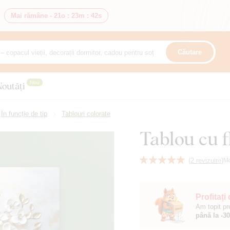
Mai rămâne -
21o
:
23m
:
40s
Căutare
Nou
Noutăți
În funcție de tip
Tablouri colorate
Tablou cu f
(
2 revizuire
)
M
Profitați
Am topit pr
până la -3