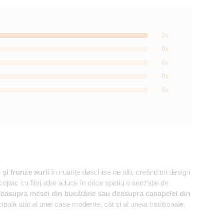
2x
0x
0x
0x
0x
 și frunze aurii
în nuanțe deschise de alb, creând un design
copac cu flori albe aduce în orice spațiu o senzație de
easupra mesei din bucătărie sau deasupra canapelei din
ipală atât al unei case moderne, cât și al uneia tradiționale.