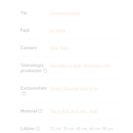
Tip
O singură bucată
Față
Un pătrat
Culoare
Albă
,
Maro
Tehnologia
Decupare cu laser
,
Imprimare color
producției
Exclusivitate
Design disponibil doar la noi
Material
Placă MDF de 8 mm - Albă
Lăţime
22 cm, 33 cm, 45 cm, 66 cm, 90 cm