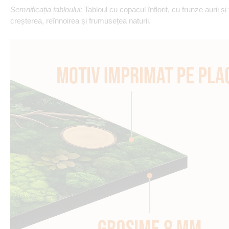
Semnificația tabloului:
Tabloul cu copacul înflorit, cu frunze aurii ș
creșterea, reînnoirea și frumusețea naturii.