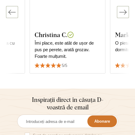
Christina C.
Markét
anda cu
Îmi place, este atât de ușor de
O piesă f
pus pe perete, arată grozav.
dormitor.
Foarte mulțumit.
5/5
Inspirații direct în căsuța D-
voastră de email
Abonare