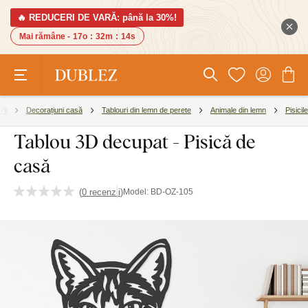
🔥 REDUCERI DE VARĂ: până la 30%!
Mai rămâne -
17o
:
32m
:
13s
rii
Decorațiuni casă
Tablouri din lemn de perete
Animale din lemn
Pisicile
Tablou 3D decupat - Pisică de
casă
(
0 recenzii
)
Model:
BD-OZ-105