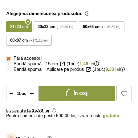
Alegeți-vă dimensiunea produsului:
21x23 cm
30x33 cm
60x66 cm
+25,80 lei
+103,30 lei
80x87 cm
+171,10 lei
Fără accesorii
Bandă spumă - 15 cm
(1buc)
1,46 lei
Bandă spumă + Aplicare pe produs
(1buc)
9,33 lei
În coș
Livrăm
de la 15
,90 lei
Pentru comenzi de peste 500,00 lei, livrarea este
gratuită