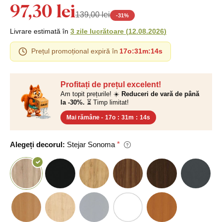
97,30 lei
139,00 lei
-
31
%
Livrare estimată în
3 zile lucrătoare
(
12.08.2026
)
Prețul promoțional expiră în
17o
:
31m
:
13s
Profitați de prețul excelent!
Am topit prețurile! ☀️
Reduceri de vară de până
la -30%.
⏳ Timp limitat!
Mai rămâne -
17o
:
31m
:
13s
Alegeți decorul:
Stejar Sonoma