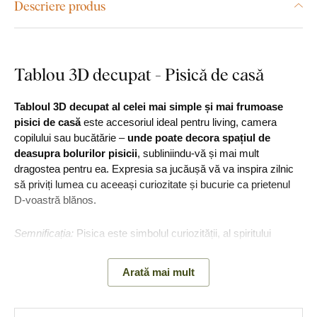
Descriere produs
Tablou 3D decupat - Pisică de casă
Tabloul 3D decupat al celei mai simple și mai frumoase
pisici de casă
este accesoriul ideal pentru living, camera
copilului sau bucătărie –
unde poate decora spațiul de
deasupra bolurilor pisicii
, subliniindu-vă și mai mult
dragostea pentru ea. Expresia sa jucăușă vă va inspira zilnic
să priviți lumea cu aceeași curiozitate și bucurie ca prietenul
D-voastră blănos.
Semnificația:
Pisica este simbolul curiozității, al spiritului
jucăuș și al independenței.
Arată mai mult
Principalele avantaje ale produsului: