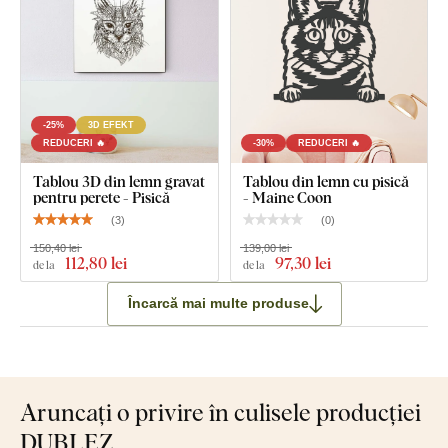
-25%
3D EFEKT
REDUCERI 🔥
-30%
REDUCERI 🔥
Tablou 3D din lemn gravat
Tablou din lemn cu pisică
pentru perete - Pisică
- Maine Coon
(
3
)
(
0
)
150,40 lei
139,00 lei
112
,80 lei
97
,30 lei
de la
de la
Încarcă mai multe produse
Aruncați o privire în culisele producției
DUBLEZ