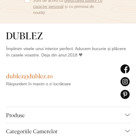
Sunt de acord cu
prelucrarea datelor cu
caracter personal
și cu primirea de
noutăți.
Împlinim visele unui interior perfect. Aducem bucurie și plăcere
în casele voastre. Deja din anul 2018 🧡
dublez@dublez.ro
Răspundem în maxim o zi lucrătoare
Produse
Categoriile Camerelor