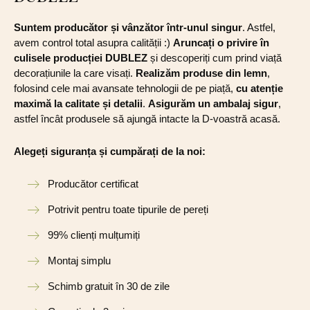
Suntem producător și vânzător într-unul singur
. Astfel,
avem control total asupra calității :)
Aruncați o privire în
culisele producției DUBLEZ
și descoperiți cum prind viață
decorațiunile la care visați.
Realizăm produse din lemn
,
folosind cele mai avansate tehnologii de pe piață,
cu atenție
maximă la calitate și detalii
.
Asigurăm un ambalaj sigur
,
astfel încât produsele să ajungă intacte la D-voastră acasă.
Alegeți siguranța și cumpărați de la noi:
Producător certificat
Potrivit pentru toate tipurile de pereți
99% clienți mulțumiți
Montaj simplu
Schimb gratuit în 30 de zile